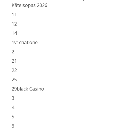
Käteisopas 2026
11
12
14
1v1chat.one
2
21
22
25
29black Casino
3
4
5
6