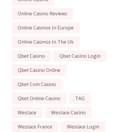
Online Casino Reviews
Online Casinos In Europe
Online Casinos In The Uk
Qbet Casino
Qbet Casino Login
Qbet Casino Online
Qbet Com Casino
Qbet Online Casino
TAG
Westace
Westace Casino
Westace France
Westace Login