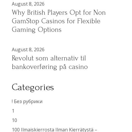
August 8, 2026
Why British Players Opt for Non
GamStop Casinos for Flexible
Gaming Options
August 8, 2026
Revolut som alternativ til
bankoverføring på casino
Categories
! Без рубрики
1
10
100 Ilmaiskierrosta Ilman Kierrätystä –