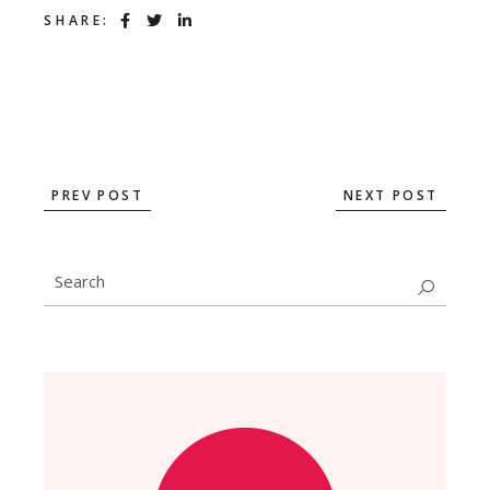
SHARE:
PREV POST
NEXT POST
Search
for: