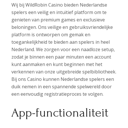
Wij bij WildRobin Casino bieden Nederlandse
spelers een veilig en intuïtief platform om te
genieten van premium games en exclusieve
beloningen. Ons veilige en gebruiksvriendelijke
platform is ontworpen om gemak en
toegankelijkheid te bieden aan spelers in heel
Nederland. We zorgen voor een naadloze setup,
zodat je binnen een paar minuten een account
kunt aanmaken en kunt beginnen met het
verkennen van onze uitgebreide spelbibliotheek.
Bij ons Casino kunnen Nederlandse spelers een
duik nemen in een spannende spelwereld door
een eenvoudig registratieproces te volgen.
App-functionaliteit