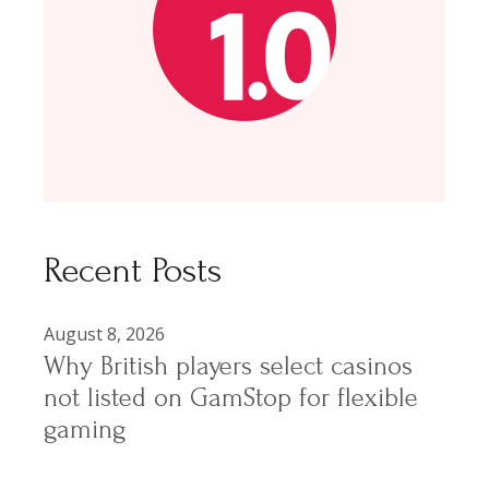
Recent Posts
August 8, 2026
Why British players select casinos
not listed on GamStop for flexible
gaming