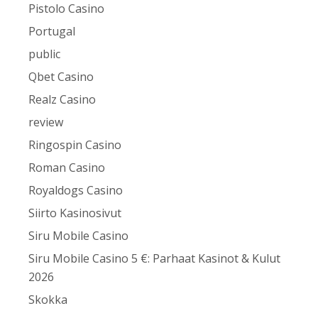
Pistolo Casino
Portugal
public
Qbet Casino
Realz Casino
review
Ringospin Casino
Roman Casino
Royaldogs Casino
Siirto Kasinosivut
Siru Mobile Casino
Siru Mobile Casino 5 €: Parhaat Kasinot & Kulut
2026
Skokka