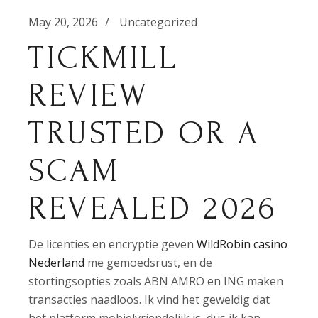
May 20, 2026
Uncategorized
TICKMILL
REVIEW
TRUSTED OR A
SCAM
REVEALED 2026
De licenties en encryptie geven
WildRobin casino
Nederland
me gemoedsrust, en de
stortingsopties zoals ABN AMRO en ING maken
transacties naadloos. Ik vind het geweldig dat