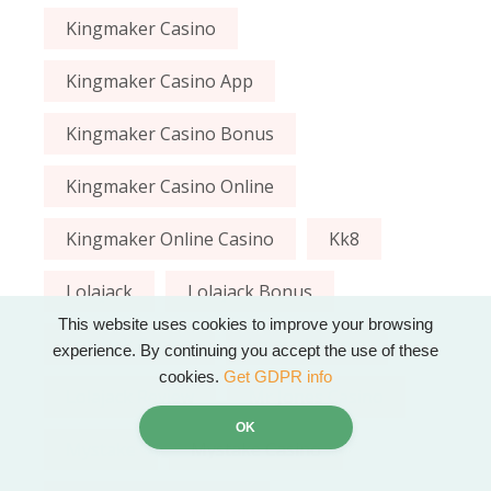
Kingmaker Casino
Kingmaker Casino App
Kingmaker Casino Bonus
Kingmaker Casino Online
Kingmaker Online Casino
Kk8
Lolajack
Lolajack Bonus
This website uses cookies to improve your browsing
Lolajack Casino
Lolajack Login
experience. By continuing you accept the use of these
cookies.
Get GDPR info
Lolajack Review
Mr Jones Casino
OK
Mystake
Mystake Casino