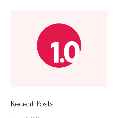
Recent Posts