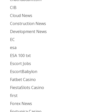
CIB
Cloud News
Construction News
Development News
EC
esa
ESA 100 txt
Escort Jobs
EscortBabylon
Fatbet Casino
FiestaSlots Casino
first
Forex News
Fortunica Casino