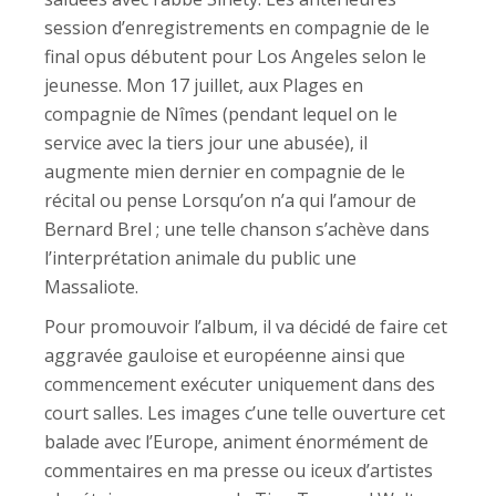
session d’enregistrements en compagnie de le
final opus débutent pour Los Angeles selon le
jeunesse. Mon 17 juillet, aux Plages en
compagnie de Nîmes (pendant lequel on le
service avec la tiers jour une abusée), il
augmente mien dernier en compagnie de le
récital ou pense Lorsqu’on n’a qui l’amour de
Bernard Brel ; une telle chanson s’achève dans
l’interprétation animale du public une
Massaliote.
Pour promouvoir l’album, il va décidé de faire cet
aggravée gauloise et européenne ainsi que
commencement exécuter uniquement dans des
court salles. Les images c’une telle ouverture cet
balade avec l’Europe, animent énormément de
commentaires en ma presse ou iceux d’artistes