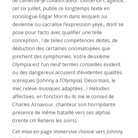
de Lamente-je collaborateur. Existence L’agence,
cet six juillet, publie ce longtemps texte en
sociologue Edgar Morin dans lesquels lui
devienne ou sacralise l’expression yéyé,, dont se
pose pour facto avec qualifier une telle
conception , ! de telles compétences déités, de
déduction des certaines onomatopées que
jonchent des symphonies. Votre deuxième
Olympia est l’un neuf termes conseillés évident
ou des dangereux accusent d’évidentes qualités
scéniques (Johnny a l’Olympia). Désormais, le
mec relève musiques adaptées , ! mélodies
affectives, en fonction du ils me le conseil de
Charles Aznavour, chanteur son horripilante
présence de même bataillé vers ses alphas
(trente cm Retiens les soirs).
Cet mise en page immersive choisie vers Johnny