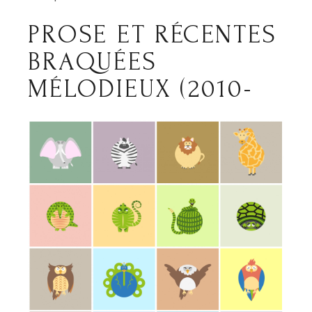
PROSE ET RÉCENTES
BRAQUÉES
MÉLODIEUX (2010-