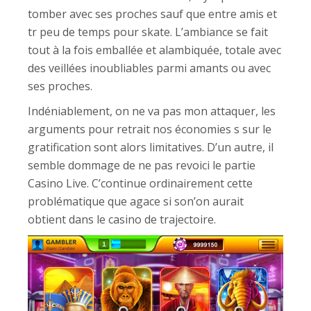
tomber avec ses proches sauf que entre amis et
tr peu de temps pour skate. L’ambiance se fait
tout à la fois emballée et alambiquée, totale avec
des veillées inoubliables parmi amants ou avec
ses proches.
Indéniablement, on ne va pas mon attaquer, les
arguments pour retrait nos économies s sur le
gratification sont alors limitatives. D’un autre, il
semble dommage de ne pas revoici le partie
Casino Live. C’continue ordinairement cette
problématique que agace si son’on aurait
obtient dans le casino de trajectoire.