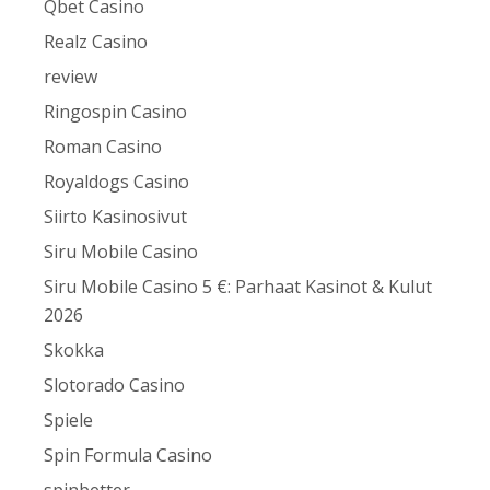
Qbet Casino
Realz Casino
review
Ringospin Casino
Roman Casino
Royaldogs Casino
Siirto Kasinosivut
Siru Mobile Casino
Siru Mobile Casino 5 €: Parhaat Kasinot & Kulut
2026
Skokka
Slotorado Casino
Spiele
Spin Formula Casino