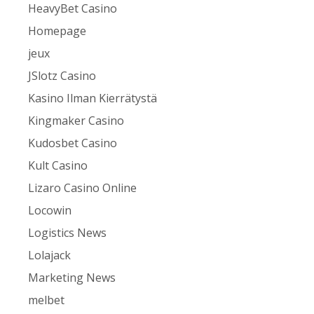
HeavyBet Casino
Homepage
jeux
JSlotz Casino
Kasino Ilman Kierrätystä
Kingmaker Casino
Kudosbet Casino
Kult Casino
Lizaro Casino Online
Locowin
Logistics News
Lolajack
Marketing News
melbet