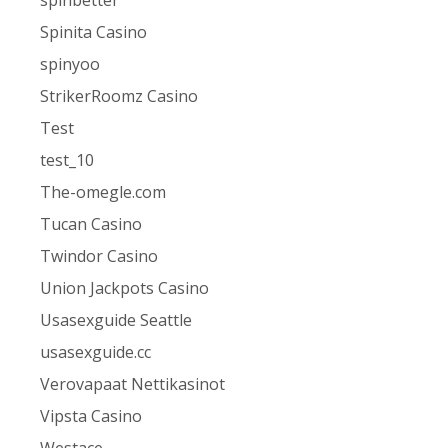
spinbetter
Spinita Casino
spinyoo
StrikerRoomz Casino
Test
test_10
The-omegle.com
Tucan Casino
Twindor Casino
Union Jackpots Casino
Usasexguide Seattle
usasexguide.cc
Verovapaat Nettikasinot
Vipsta Casino