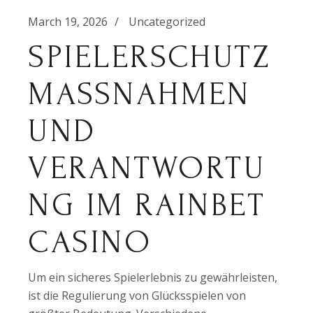
March 19, 2026
Uncategorized
SPIELERSCHUTZ
MASSNAHMEN U
ND V
ERANTWORTUN
G IM RAINBET C
ASINO
Um ein sicheres Spielerlebnis zu gewährleisten,
ist die Regulierung von Glücksspielen von