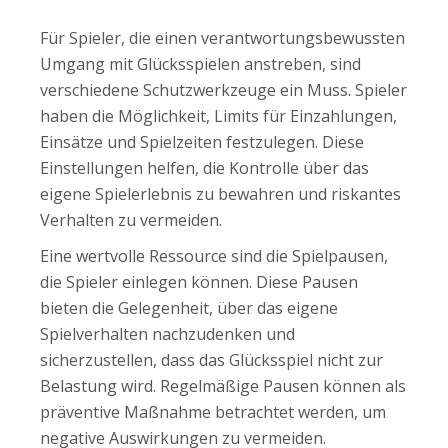
Für Spieler, die einen verantwortungsbewussten
Umgang mit Glücksspielen anstreben, sind
verschiedene Schutzwerkzeuge ein Muss. Spieler
haben die Möglichkeit, Limits für Einzahlungen,
Einsätze und Spielzeiten festzulegen. Diese
Einstellungen helfen, die Kontrolle über das
eigene Spielerlebnis zu bewahren und riskantes
Verhalten zu vermeiden.
Eine wertvolle Ressource sind die Spielpausen,
die Spieler einlegen können. Diese Pausen
bieten die Gelegenheit, über das eigene
Spielverhalten nachzudenken und
sicherzustellen, dass das Glücksspiel nicht zur
Belastung wird. Regelmäßige Pausen können als
präventive Maßnahme betrachtet werden, um
negative Auswirkungen zu vermeiden.