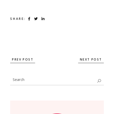
SHARE:
PREV POST
NEXT POST
Search
for: