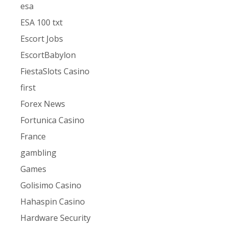
esa
ESA 100 txt
Escort Jobs
EscortBabylon
FiestaSlots Casino
first
Forex News
Fortunica Casino
France
gambling
Games
Golisimo Casino
Hahaspin Casino
Hardware Security