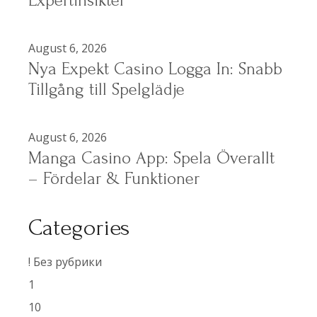
Expertinsikter
August 6, 2026
Nya Expekt Casino Logga In: Snabb
Tillgång till Spelglädje
August 6, 2026
Manga Casino App: Spela Överallt
– Fördelar & Funktioner
Categories
! Без рубрики
1
10