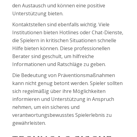
den Austausch und können eine positive
Unterstützung bieten.
Kontaktstellen sind ebenfalls wichtig. Viele
Institutionen bieten Hotlines oder Chat-Dienste,
die Spielern in kritischen Situationen schnelle
Hilfe bieten können. Diese professionellen
Berater sind geschult, um hilfreiche
Informationen und Ratschläge zu geben.
Die Bedeutung von Präventionsmaßnahmen
kann nicht genug betont werden. Spieler sollten
sich regelmäßig über ihre Möglichkeiten
informieren und Unterstützung in Anspruch
nehmen, um ein sicheres und
verantwortungsbewusstes Spielerlebnis zu
gewährleisten.