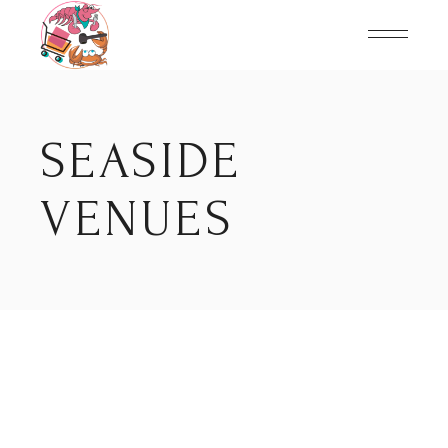
Skip
to
the
content
SEASIDE
VENUES