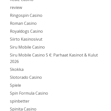
review
Ringospin Casino
Roman Casino
Royaldogs Casino
Siirto Kasinosivut
Siru Mobile Casino
Siru Mobile Casino 5 €: Parhaat Kasinot & Kulut
2026
Skokka
Slotorado Casino
Spiele
Spin Formula Casino
spinbetter
Spinita Casino