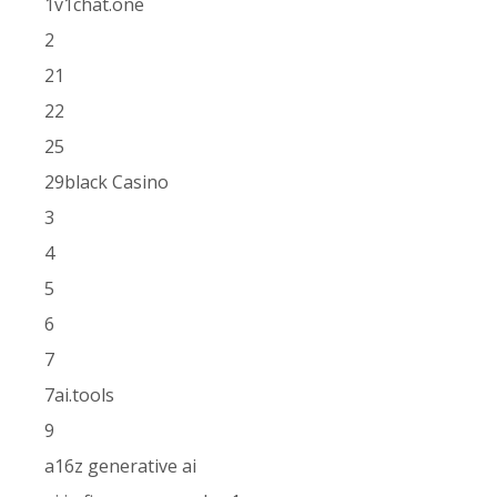
1v1chat.one
2
21
22
25
29black Casino
3
4
5
6
7
7ai.tools
9
a16z generative ai