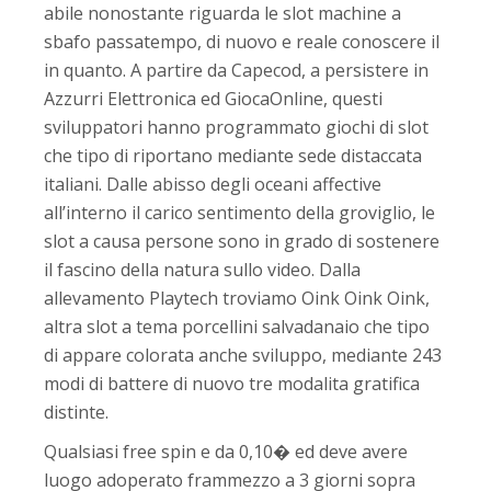
abile nonostante riguarda le slot machine a
sbafo passatempo, di nuovo e reale conoscere il
in quanto. A partire da Capecod, a persistere in
Azzurri Elettronica ed GiocaOnline, questi
sviluppatori hanno programmato giochi di slot
che tipo di riportano mediante sede distaccata
italiani. Dalle abisso degli oceani affective
all’interno il carico sentimento della groviglio, le
slot a causa persone sono in grado di sostenere
il fascino della natura sullo video. Dalla
allevamento Playtech troviamo Oink Oink Oink,
altra slot a tema porcellini salvadanaio che tipo
di appare colorata anche sviluppo, mediante 243
modi di battere di nuovo tre modalita gratifica
distinte.
Qualsiasi free spin e da 0,10� ed deve avere
luogo adoperato frammezzo a 3 giorni sopra