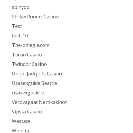
spinyoo
StrikerRoomz Casino
Test
test_10
The-omegle.com
Tucan Casino
Twindor Casino
Union Jackpots Casino
Usasexguide Seattle
usasexguide.cc
Verovapaat Nettikasinot
Vipsta Casino
Westace
Winnita