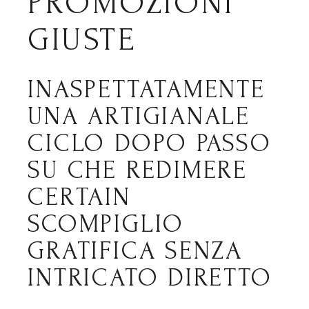
PROMOZIONI
GIUSTE
INASPETTATAMENTE
UNA ARTIGIANALE
CICLO DOPO PASSO
SU CHE REDIMERE
CERTAIN
SCOMPIGLIO
GRATIFICA SENZA
INTRICATO DIRETTO