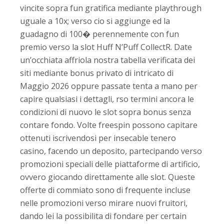
vincite sopra fun gratifica mediante playthrough
uguale a 10x; verso cio si aggiunge ed la
guadagno di 100� perennemente con fun
premio verso la slot Huff N’Puff CollectR. Date
un’occhiata affriola nostra tabella verificata dei
siti mediante bonus privato di intricato di
Maggio 2026 oppure passate tenta a mano per
capire qualsiasi i dettagli, rso termini ancora le
condizioni di nuovo le slot sopra bonus senza
contare fondo. Volte freespin possono capitare
ottenuti iscrivendosi per insecable tenero
casino, facendo un deposito, partecipando verso
promozioni speciali delle piattaforme di artificio,
ovvero giocando direttamente alle slot. Queste
offerte di commiato sono di frequente incluse
nelle promozioni verso mirare nuovi fruitori,
dando lei la possibilita di fondare per certain