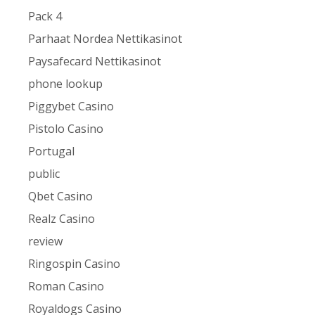
Pack 4
Parhaat Nordea Nettikasinot
Paysafecard Nettikasinot
phone lookup
Piggybet Casino
Pistolo Casino
Portugal
public
Qbet Casino
Realz Casino
review
Ringospin Casino
Roman Casino
Royaldogs Casino