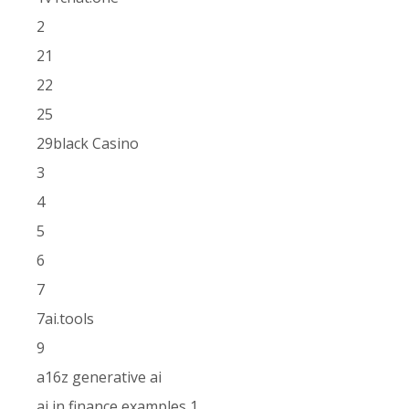
2
21
22
25
29black Casino
3
4
5
6
7
7ai.tools
9
a16z generative ai
ai in finance examples 1