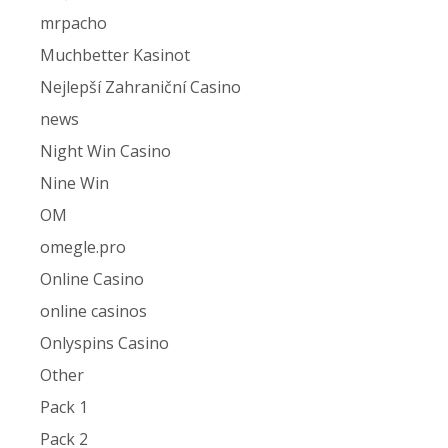
mrpacho
Muchbetter Kasinot
Nejlepší Zahraniční Casino
news
Night Win Casino
Nine Win
OM
omegle.pro
Online Casino
online casinos
Onlyspins Casino
Other
Pack 1
Pack 2