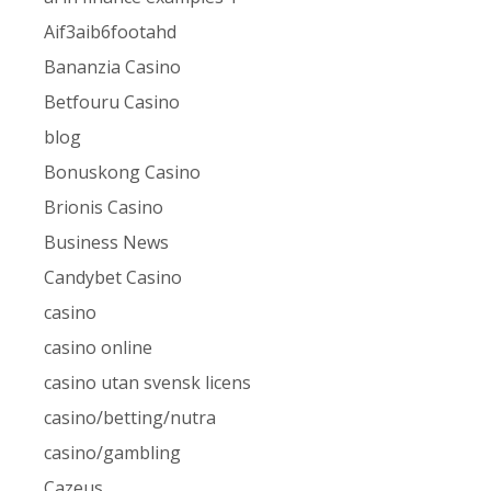
Aif3aib6footahd
Bananzia Casino
Betfouru Casino
blog
Bonuskong Casino
Brionis Casino
Business News
Candybet Casino
casino
casino online
casino utan svensk licens
casino/betting/nutra
casino/gambling
Cazeus