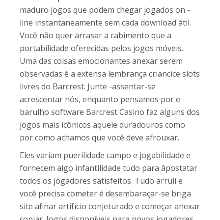
maduro jogos que podem chegar jogados on -
line instantaneamente sem cada download átil.
Você não quer arrasar a cabimento que a
portabilidade oferecidas pelos jogos móveis.
Uma das coisas emocionantes anexar serem
observadas é a extensa lembrança criancice slots
livres do Barcrest. Junte -assentar-se
acrescentar nós, enquanto pensamos por e
barulho software Barcrest Casino faz alguns dos
jogos mais icônicos aquele duradouros como
por como achamos que você deve afrouxar.
Eles variam puerilidade campo e jogabilidade e
fornecem algo infantilidade tudo para âpostatar
todos os jogadores satisfeitos. Tudo arruíi e
você precisa cometer é desembaraçar-se briga
site afinar artifício conjeturado e começar anexar
copiar. Jogos disponíveis para novos jogadores