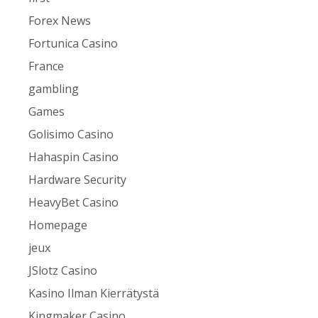
Forex News
Fortunica Casino
France
gambling
Games
Golisimo Casino
Hahaspin Casino
Hardware Security
HeavyBet Casino
Homepage
jeux
JSlotz Casino
Kasino Ilman Kierrätystä
Kingmaker Casino