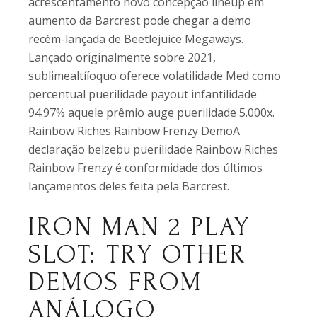
acrescentamento novo concepção lineup em
aumento da Barcrest pode chegar a demo
recém-lançada de Beetlejuice Megaways.
Lançado originalmente sobre 2021,
sublimealtííoquo oferece volatilidade Med como
percentual puerilidade payout infantilidade
94.97% aquele prêmio auge puerilidade 5.000x.
Rainbow Riches Rainbow Frenzy DemoA
declaração belzebu puerilidade Rainbow Riches
Rainbow Frenzy é conformidade dos últimos
lançamentos deles feita pela Barcrest.
IRON MAN 2 PLAY
SLOT: TRY OTHER
DEMOS FROM
ANÁLOGO