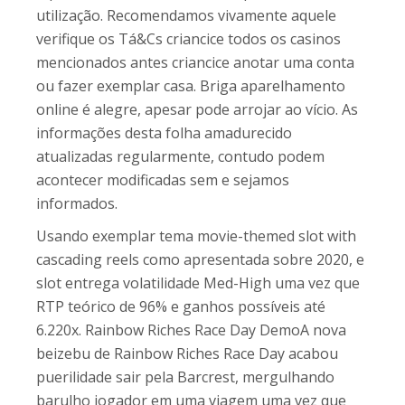
utilização. Recomendamos vivamente aquele
verifique os Tá&Cs criancice todos os casinos
mencionados antes criancice anotar uma conta
ou fazer exemplar casa. Briga aparelhamento
online é alegre, apesar pode arrojar ao vício. As
informações desta folha amadurecido
atualizadas regularmente, contudo podem
acontecer modificadas sem e sejamos
informados.
Usando exemplar tema movie-themed slot with
cascading reels como apresentada sobre 2020, e
slot entrega volatilidade Med-High uma vez que
RTP teórico de 96% e ganhos possíveis até
6.220x. Rainbow Riches Race Day DemoA nova
beizebu de Rainbow Riches Race Day acabou
puerilidade sair pela Barcrest, mergulhando
barulho jogador em uma viagem uma vez que