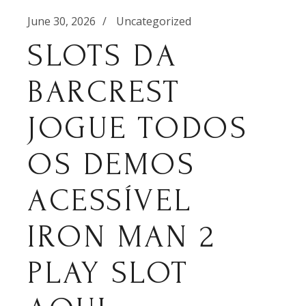
June 30, 2026
Uncategorized
SLOTS DA
BARCREST
JOGUE TODOS
OS DEMOS
ACESSÍVEL
IRON MAN 2
PLAY SLOT