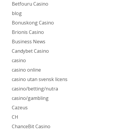
Betfouru Casino
blog
Bonuskong Casino
Brionis Casino
Business News
Candybet Casino
casino
casino online
casino utan svensk licens
casino/betting/nutra
casino/gambling
Cazeus
CH
ChanceBit Casino