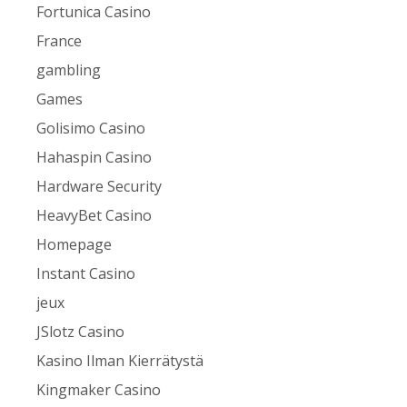
Fortunica Casino
France
gambling
Games
Golisimo Casino
Hahaspin Casino
Hardware Security
HeavyBet Casino
Homepage
Instant Casino
jeux
JSlotz Casino
Kasino Ilman Kierrätystä
Kingmaker Casino