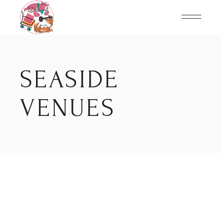
Skip
to
the
content
SEASIDE
VENUES