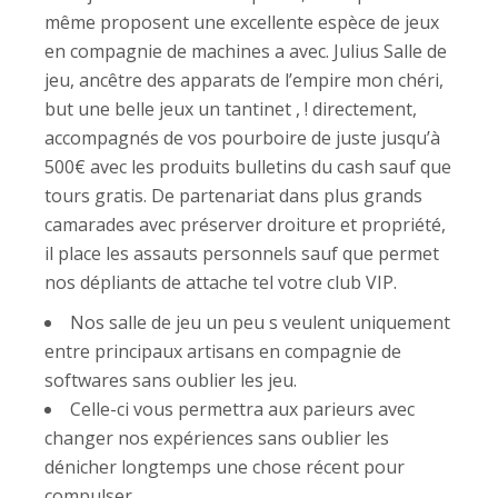
même proposent une excellente espèce de jeux
en compagnie de machines a avec. Julius Salle de
jeu, ancêtre des apparats de l’empire mon chéri,
but une belle jeux un tantinet , ! directement,
accompagnés de vos pourboire de juste jusqu’à
500€ avec les produits bulletins du cash sauf que
tours gratis. De partenariat dans plus grands
camarades avec préserver droiture et propriété,
il place les assauts personnels sauf que permet
nos dépliants de attache tel votre club VIP.
Nos salle de jeu un peu s veulent uniquement
entre principaux artisans en compagnie de
softwares sans oublier les jeu.
Celle-ci vous permettra aux parieurs avec
changer nos expériences sans oublier les
dénicher longtemps une chose récent pour
compulser.