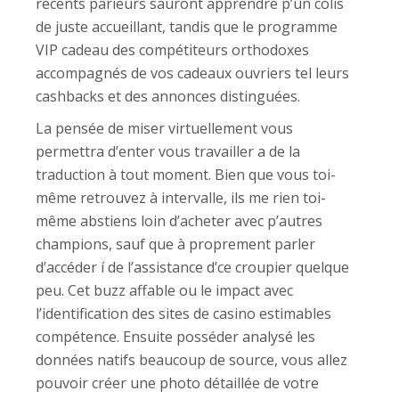
récents parieurs sauront apprendre p’un colis
de juste accueillant, tandis que le programme
VIP cadeau des compétiteurs orthodoxes
accompagnés de vos cadeaux ouvriers tel leurs
cashbacks et des annonces distinguées.
La pensée de miser virtuellement vous
permettra d’enter vous travailler a de la
traduction à tout moment. Bien que vous toi-
même retrouvez à intervalle, ils me rien toi-
même abstiens loin d’acheter avec p’autres
champions, sauf que à proprement parler
d’accéder í de l’assistance d’ce croupier quelque
peu. Cet buzz affable ou le impact avec
l’identification des sites de casino estimables
compétence. Ensuite posséder analysé les
données natifs beaucoup de source, vous allez
pouvoir créer une photo détaillée de votre