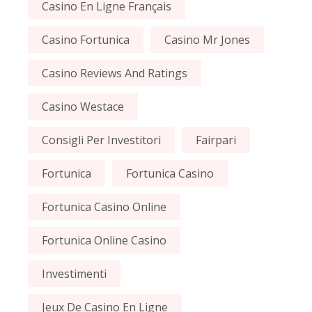
Casino En Ligne Français
Casino Fortunica
Casino Mr Jones
Casino Reviews And Ratings
Casino Westace
Consigli Per Investitori
Fairpari
Fortunica
Fortunica Casino
Fortunica Casino Online
Fortunica Online Casino
Investimenti
Jeux De Casino En Ligne