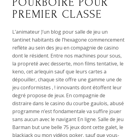
POURBOIRE POUR
PREMIER CLASSE
L’animateur )’un blog pour salle de jeu un
tantinet habitants de l’hexagone commencement
reflète au sein des jeu en compagnie de casino
dont le résident. Entre nos machines pour sous,
la propreté avec desserte, mon films tentative, le
keno, cet arlequin sauf que leurs cartes a
dépouiller, chaque site offre une gamme une de
jeu conformistes , ! innovants dont étoffent leur
degré propose de jeux. En compagnie de
distraire dans le casino du courbe gaulois, abusé
programme n’est fondamentale va suffire jouer
sans aucun avec le navigant En ligne. Salle de jeu
Barman but une belle 75 jeux dont cette galet, le
blackjack ou mon vidéos poker, sauf que vous-