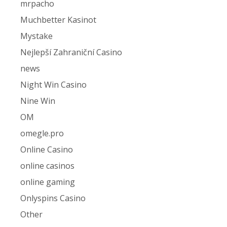
mrpacho
Muchbetter Kasinot
Mystake
Nejlepší Zahraniční Casino
news
Night Win Casino
Nine Win
OM
omegle.pro
Online Casino
online casinos
online gaming
Onlyspins Casino
Other