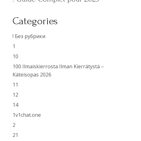
Categories
! Без рубрики
1
10
100 Ilmaiskierrosta Ilman Kierrätystä –
Käteisopas 2026
11
12
14
1v1chat.one
2
21