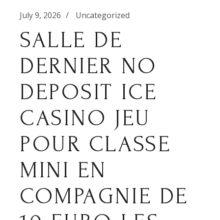
July 9, 2026
Uncategorized
SALLE DE
DERNIER NO
DEPOSIT ICE
CASINO JEU
POUR CLASSE
MINI EN
COMPAGNIE DE