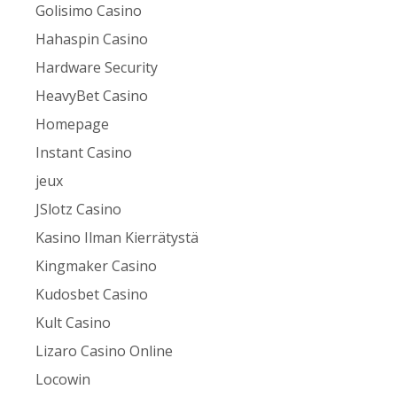
Golisimo Casino
Hahaspin Casino
Hardware Security
HeavyBet Casino
Homepage
Instant Casino
jeux
JSlotz Casino
Kasino Ilman Kierrätystä
Kingmaker Casino
Kudosbet Casino
Kult Casino
Lizaro Casino Online
Locowin