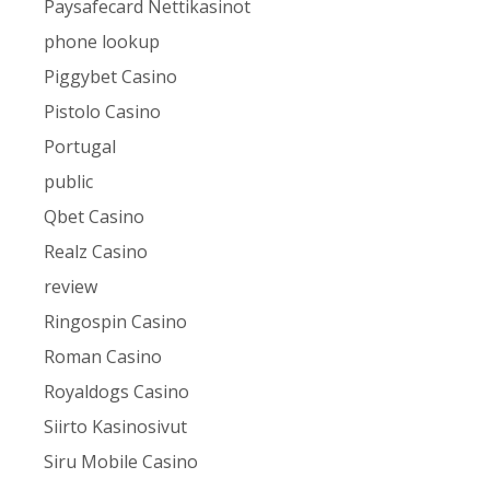
Paysafecard Nettikasinot
phone lookup
Piggybet Casino
Pistolo Casino
Portugal
public
Qbet Casino
Realz Casino
review
Ringospin Casino
Roman Casino
Royaldogs Casino
Siirto Kasinosivut
Siru Mobile Casino