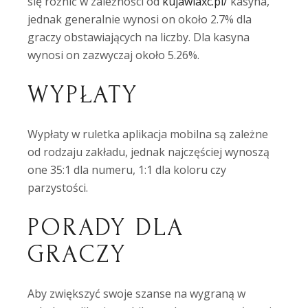
się różnić w zależności od
kujawiaxc.pl/
kasyna,
jednak generalnie wynosi on około 2.7% dla
graczy obstawiających na liczby. Dla kasyna
wynosi on zazwyczaj około 5.26%.
WYPŁATY
Wypłaty w ruletka aplikacja mobilna są zależne
od rodzaju zakładu, jednak najczęściej wynoszą
one 35:1 dla numeru, 1:1 dla koloru czy
parzystości.
PORADY DLA
GRACZY
Aby zwiększyć swoje szanse na wygraną w