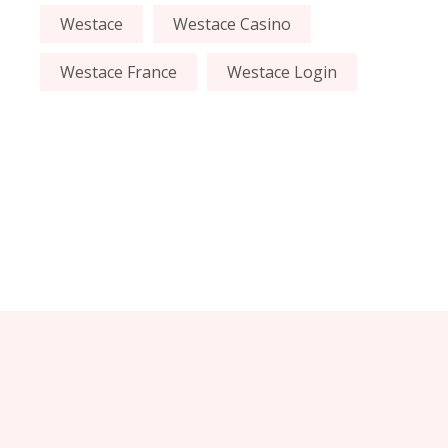
Westace
Westace Casino
Westace France
Westace Login