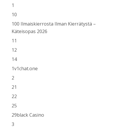
1
10
100 Ilmaiskierrosta Ilman Kierrätystä –
Käteisopas 2026
11
12
14
1v1chat.one
2
21
22
25
29black Casino
3