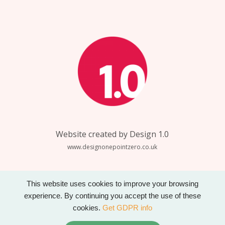
Website created by Design 1.0
www.designonepointzero.co.uk
This website uses cookies to improve your browsing
experience. By continuing you accept the use of these
cookies.
Get GDPR info