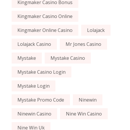
Kingmaker Casino Bonus
Kingmaker Casino Online
Kingmaker Online Casino
Lolajack
Lolajack Casino
Mr Jones Casino
Mystake
Mystake Casino
Mystake Casino Login
Mystake Login
Mystake Promo Code
Ninewin
Ninewin Casino
Nine Win Casino
Nine Win Uk