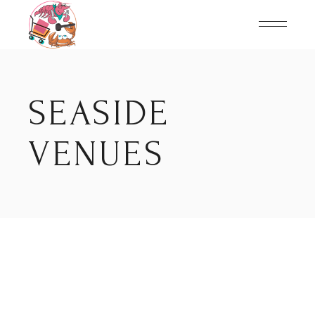
Skip
to
the
content
SEASIDE
VENUES