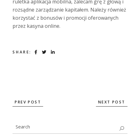
ruletka aplikacja mobilna, zalecam grę z głową i
rozsądne zarządzanie kapitałem. Należy również
korzystać z bonusów i promocji oferowanych
przez kasyna online.
SHARE:
PREV POST
NEXT POST
Search
for: