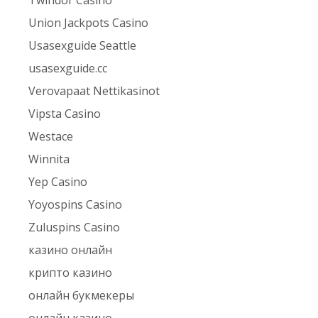
Twindor Casino
Union Jackpots Casino
Usasexguide Seattle
usasexguide.cc
Verovapaat Nettikasinot
Vipsta Casino
Westace
Winnita
Yep Casino
Yoyospins Casino
Zuluspins Casino
казино онлайн
крипто казино
онлайн букмекеры