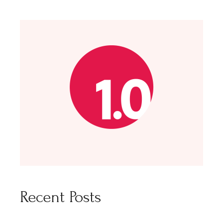
Recent Posts