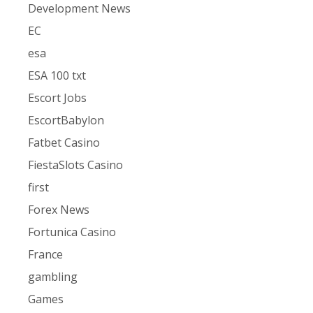
Development News
EC
esa
ESA 100 txt
Escort Jobs
EscortBabylon
Fatbet Casino
FiestaSlots Casino
first
Forex News
Fortunica Casino
France
gambling
Games