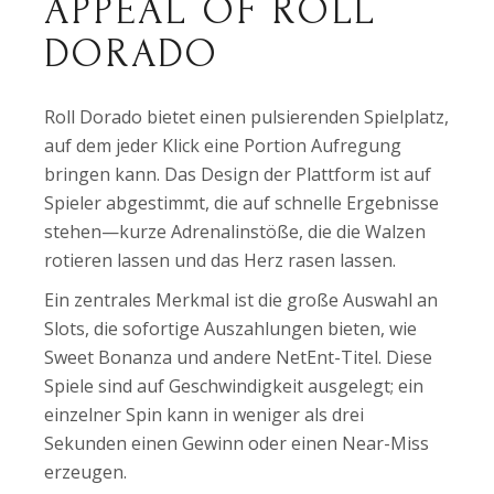
APPEAL OF ROLL
DORADO
Roll Dorado bietet einen pulsierenden Spielplatz,
auf dem jeder Klick eine Portion Aufregung
bringen kann. Das Design der Plattform ist auf
Spieler abgestimmt, die auf schnelle Ergebnisse
stehen—kurze Adrenalinstöße, die die Walzen
rotieren lassen und das Herz rasen lassen.
Ein zentrales Merkmal ist die große Auswahl an
Slots, die sofortige Auszahlungen bieten, wie
Sweet Bonanza und andere NetEnt-Titel. Diese
Spiele sind auf Geschwindigkeit ausgelegt; ein
einzelner Spin kann in weniger als drei
Sekunden einen Gewinn oder einen Near-Miss
erzeugen.