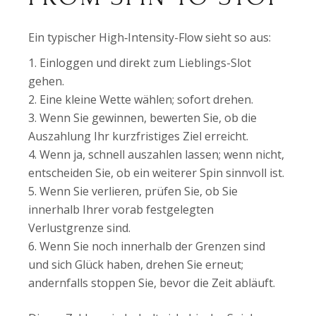
Ein typischer High‑Intensity-Flow sieht so aus:
Einloggen und direkt zum Lieblings-Slot
gehen.
Eine kleine Wette wählen; sofort drehen.
Wenn Sie gewinnen, bewerten Sie, ob die
Auszahlung Ihr kurzfristiges Ziel erreicht.
Wenn ja, schnell auszahlen lassen; wenn nicht,
entscheiden Sie, ob ein weiterer Spin sinnvoll ist.
Wenn Sie verlieren, prüfen Sie, ob Sie
innerhalb Ihrer vorab festgelegten
Verlustgrenze sind.
Wenn Sie noch innerhalb der Grenzen sind
und sich Glück haben, drehen Sie erneut;
andernfalls stoppen Sie, bevor die Zeit abläuft.