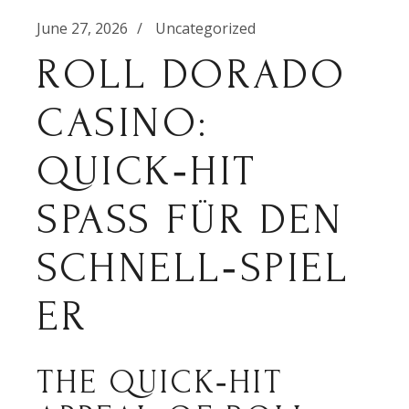
June 27, 2026
Uncategorized
ROLL DORADO
CASINO:
QUICK‑HIT
SPASS FÜR DEN S
CHNELL‑SPIELE
R
THE QUICK‑HIT