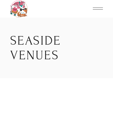
Skip
to
the
content
SEASIDE
VENUES