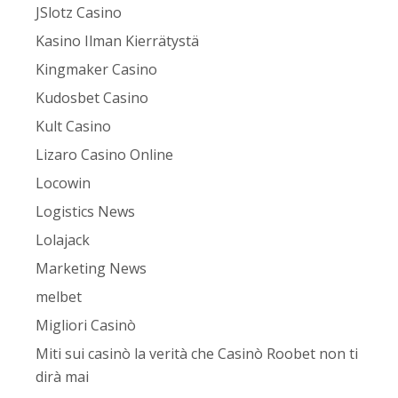
JSlotz Casino
Kasino Ilman Kierrätystä
Kingmaker Casino
Kudosbet Casino
Kult Casino
Lizaro Casino Online
Locowin
Logistics News
Lolajack
Marketing News
melbet
Migliori Casinò
Miti sui casinò la verità che Casinò Roobet non ti
dirà mai