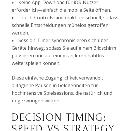
Keine App-Download für iOS-Nutzer
erforderlich—einfach die mobile Seite öffnen.
Touch-Controls sind reaktionsschnell, sodass
schnelle Entscheidungen mühelos getroffen
werden.
Session-Timer synchronisieren sich über
Geräte hinweg, sodass Sie auf einem Bildschirm
pausieren und auf einem anderen nahtlos
weiterspielen können.
Diese einfache Zugänglichkeit verwandelt
alltägliche Pausen in Gelegenheiten für
hochintensive Spielsessions, die natürlich und
ungezwungen wirken.
DECISION TIMING:
SPEED VS STRATEGY