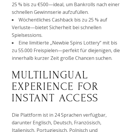
25 % bis zu €500—ideal, um Bankrolls nach einer
schnellen Gewinnserie aufzufüllen.
Wöchentliches Cashback bis zu 25 % auf
Verluste—bietet Sicherheit bei schnellen
Spielsessions.
Eine limitierte „Newbie Spins Lottery“ mit bis
zu 55.000 Freispielen—perfekt für diejenigen, die
innerhalb kurzer Zeit große Chancen suchen.
MULTILINGUAL
EXPERIENCE FOR
INSTANT ACCESS
Die Plattform ist in 24 Sprachen verfügbar,
darunter Englisch, Deutsch, Französisch,
Italienisch, Portugiesisch, Polnisch und