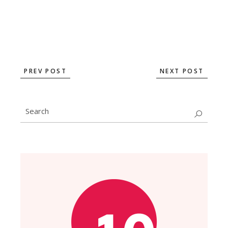
PREV POST
NEXT POST
Search
for: