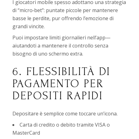
I giocatori mobile spesso adottano una strategia
di “micro‑bet”: puntate piccole per mantenere
basse le perdite, pur offrendo l’emozione di
grandi vincite.
Puoi impostare limiti giornalieri nell’app—
aiutandoti a mantenere il controllo senza
bisogno di uno schermo extra.
6. FLESSIBILITÀ DI
PAGAMENTO PER
DEPOSITI RAPIDI
Depositare è semplice come toccare un’icona.
Carta di credito o debito tramite VISA o
MasterCard