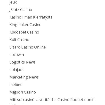
jeux
JSlotz Casino
Kasino Ilman Kierrätystä
Kingmaker Casino
Kudosbet Casino
Kult Casino
Lizaro Casino Online
Locowin
Logistics News
Lolajack
Marketing News
melbet
Migliori Casinò
Miti sui casinò la verità che Casinò Roobet non ti