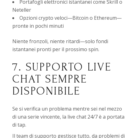
Portafogli elettronici istantanei come Skrill o
Neteller
Opzioni crypto veloci—Bitcoin o Ethereum—
pronte in pochi minuti
Niente fronzoli, niente ritardi—solo fondi
istantanei pronti per il prossimo spin.
7. SUPPORTO LIVE
CHAT SEMPRE
DISPONIBILE
Se si verifica un problema mentre sei nel mezzo
di una serie vincente, la live chat 24/7 è a portata
di tap.
Il team di supporto gestisce tutto, da problemi di