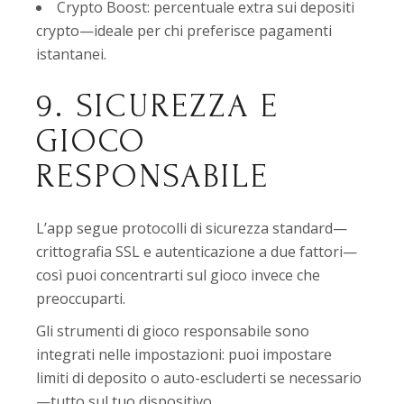
Crypto Boost: percentuale extra sui depositi
crypto—ideale per chi preferisce pagamenti
istantanei.
9. SICUREZZA E
GIOCO
RESPONSABILE
L’app segue protocolli di sicurezza standard—
crittografia SSL e autenticazione a due fattori—
così puoi concentrarti sul gioco invece che
preoccuparti.
Gli strumenti di gioco responsabile sono
integrati nelle impostazioni: puoi impostare
limiti di deposito o auto-escluderti se necessario
—tutto sul tuo dispositivo.