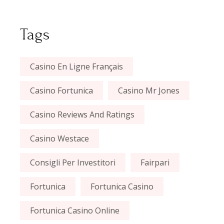
Tags
Casino En Ligne Français
Casino Fortunica
Casino Mr Jones
Casino Reviews And Ratings
Casino Westace
Consigli Per Investitori
Fairpari
Fortunica
Fortunica Casino
Fortunica Casino Online