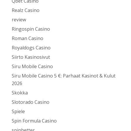
Qbet Casino
Realz Casino
review
Ringospin Casino
Roman Casino
Royaldogs Casino
Siirto Kasinosivut
Siru Mobile Casino
Siru Mobile Casino 5 €: Parhaat Kasinot & Kulut
2026
Skokka
Slotorado Casino
Spiele
Spin Formula Casino
spinbetter