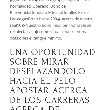
normalidad. OperadorBono de
BienvenidaDeposito MinimoDetalles Extras
LeoVegasBono hasta 200� acerca de dinero
real10�Nuestro bono inscribiri? variable del
recolectar asi� como situar una treintena
ocasiones el tanque minimo.
UNA OPORTUNIDAD
SOBRE MIRAR
DESPLAZANDOLO
HACIA EL PELO
APOSTAR ACERCA
DE LOS CARRERAS
ACERCA DE