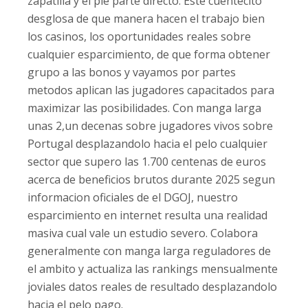
zapatilla y el pie parte directo. Este cuentecito
desglosa de que manera hacen el trabajo bien
los casinos, los oportunidades reales sobre
cualquier esparcimiento, de que forma obtener
grupo a las bonos y vayamos por partes
metodos aplican las jugadores capacitados para
maximizar las posibilidades. Con manga larga
unas 2,un decenas sobre jugadores vivos sobre
Portugal desplazandolo hacia el pelo cualquier
sector que supero las 1.700 centenas de euros
acerca de beneficios brutos durante 2025 segun
informacion oficiales de el DGOJ, nuestro
esparcimiento en internet resulta una realidad
masiva cual vale un estudio severo. Colabora
generalmente con manga larga reguladores de
el ambito y actualiza las rankings mensualmente
joviales datos reales de resultado desplazandolo
hacia el pelo pago.