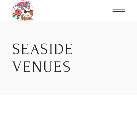
Skip
to
the
content
SEASIDE
VENUES