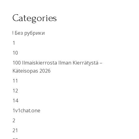
Categories
! Без рубрики
1
10
100 Ilmaiskierrosta Ilman Kierrätystä –
Käteisopas 2026
11
12
14
1v1chat.one
2
21