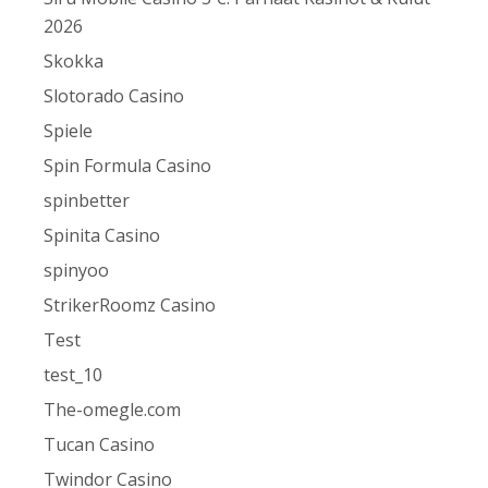
2026
Skokka
Slotorado Casino
Spiele
Spin Formula Casino
spinbetter
Spinita Casino
spinyoo
StrikerRoomz Casino
Test
test_10
The-omegle.com
Tucan Casino
Twindor Casino