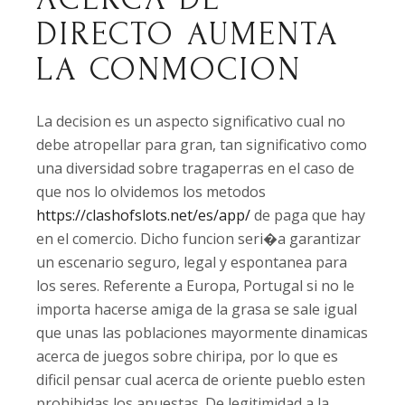
DIRECTO AUMENTA
LA CONMOCION
La decision es un aspecto significativo cual no
debe atropellar para gran, tan significativo como
una diversidad sobre tragaperras en el caso de
que nos lo olvidemos los metodos
https://clashofslots.net/es/app/
de paga que hay
en el comercio. Dicho funcion seri�a garantizar
un escenario seguro, legal y espontanea para
los seres. Referente a Europa, Portugal si no le
importa hacerse amiga de la grasa se sale igual
que unas las poblaciones mayormente dinamicas
acerca de juegos sobre chiripa, por lo que es
dificil pensar cual acerca de oriente pueblo esten
prohibidas los apuestas. De legitimidad a la