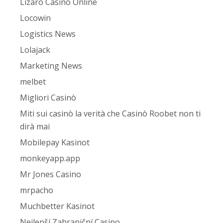
Lizaro Casino Online
Locowin
Logistics News
Lolajack
Marketing News
melbet
Migliori Casinò
Miti sui casinò la verità che Casinò Roobet non ti
dirà mai
Mobilepay Kasinot
monkeyapp.app
Mr Jones Casino
mrpacho
Muchbetter Kasinot
Nejlepší Zahraniční Casino