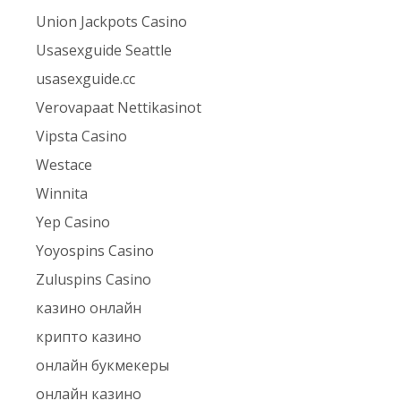
Union Jackpots Casino
Usasexguide Seattle
usasexguide.cc
Verovapaat Nettikasinot
Vipsta Casino
Westace
Winnita
Yep Casino
Yoyospins Casino
Zuluspins Casino
казино онлайн
крипто казино
онлайн букмекеры
онлайн казино