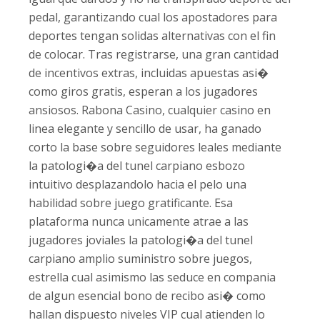
pedal, garantizando cual los apostadores para
deportes tengan solidas alternativas con el fin
de colocar. Tras registrarse, una gran cantidad
de incentivos extras, incluidas apuestas asi�
como giros gratis, esperan a los jugadores
ansiosos. Rabona Casino, cualquier casino en
linea elegante y sencillo de usar, ha ganado
corto la base sobre seguidores leales mediante
la patologi�a del tunel carpiano esbozo
intuitivo desplazandolo hacia el pelo una
habilidad sobre juego gratificante. Esa
plataforma nunca unicamente atrae a las
jugadores joviales la patologi�a del tunel
carpiano amplio suministro sobre juegos,
estrella cual asimismo las seduce en compania
de algun esencial bono de recibo asi� como
hallan dispuesto niveles VIP cual atienden lo