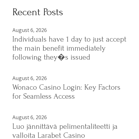
Recent Posts
August 6, 2026
Individuals have 1 day to just accept
the main benefit immediately
following they�s issued
August 6, 2026
Wonaco Casino Login: Key Factors
for Seamless Access
August 6, 2026
Luo jännittävä pelimentaliteetti ja
valloita Larabet Casino