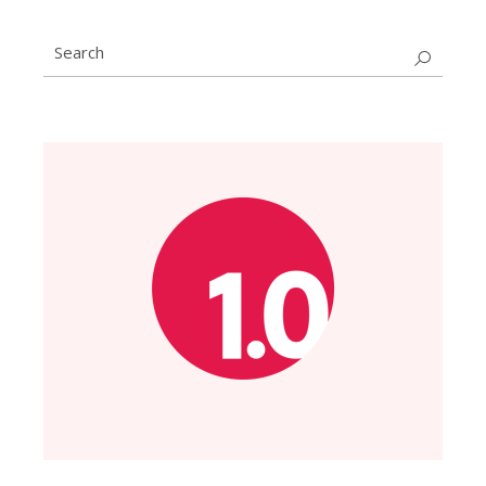
Search
for: