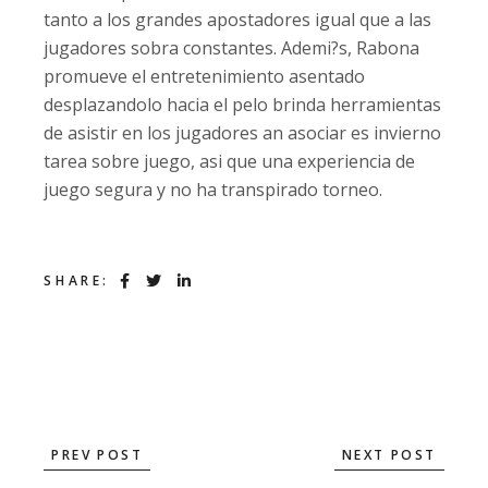
tanto a los grandes apostadores igual que a las
jugadores sobra constantes. Ademi?s, Rabona
promueve el entretenimiento asentado
desplazandolo hacia el pelo brinda herramientas
de asistir en los jugadores an asociar es invierno
tarea sobre juego, asi que una experiencia de
juego segura y no ha transpirado torneo.
SHARE:
PREV POST
NEXT POST