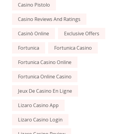
Casino Pistolo
Casino Reviews And Ratings
Casinò Online
Exclusive Offers
Fortunica
Fortunica Casino
Fortunica Casino Online
Fortunica Online Casino
Jeux De Casino En Ligne
Lizaro Casino App
Lizaro Casino Login