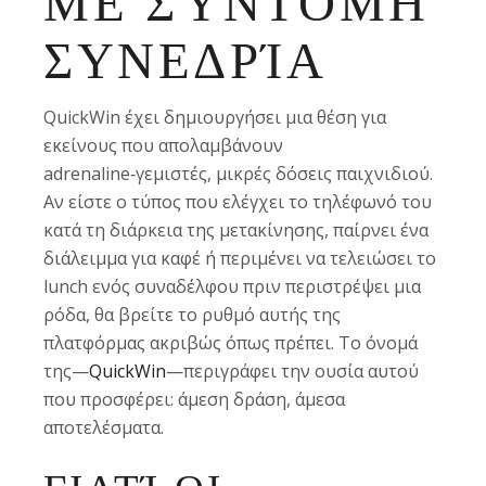
ΜΕ ΣΎΝΤΟΜΗ
ΣΥΝΕΔΡΊΑ
QuickWin έχει δημιουργήσει μια θέση για
εκείνους που απολαμβάνουν
adrenaline‑γεμιστές, μικρές δόσεις παιχνιδιού.
Αν είστε ο τύπος που ελέγχει το τηλέφωνό του
κατά τη διάρκεια της μετακίνησης, παίρνει ένα
διάλειμμα για καφέ ή περιμένει να τελειώσει το
lunch ενός συναδέλφου πριν περιστρέψει μια
ρόδα, θα βρείτε το ρυθμό αυτής της
πλατφόρμας ακριβώς όπως πρέπει. Το όνομά
της—
QuickWin
—περιγράφει την ουσία αυτού
που προσφέρει: άμεση δράση, άμεσα
αποτελέσματα.