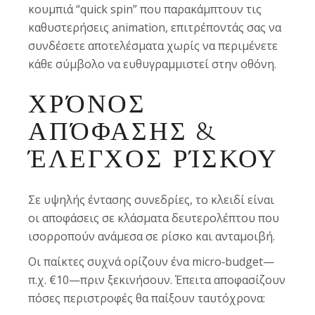
κουμπιά “quick spin” που παρακάμπτουν τις
καθυστερήσεις animation, επιτρέποντάς σας να
συνδέσετε αποτελέσματα χωρίς να περιμένετε
κάθε σύμβολο να ευθυγραμμιστεί στην οθόνη.
ΧΡΌΝΟΣ
ΑΠΌΦΑΣΗΣ &
ΈΛΕΓΧΟΣ ΡΊΣΚΟΥ
Σε υψηλής έντασης συνεδρίες, το κλειδί είναι
οι αποφάσεις σε κλάσματα δευτερολέπτου που
ισορροπούν ανάμεσα σε ρίσκο και ανταμοιβή.
Οι παίκτες συχνά ορίζουν ένα micro‑budget—
π.χ. €10—πριν ξεκινήσουν. Έπειτα αποφασίζουν
πόσες περιστροφές θα παίξουν ταυτόχρονα: