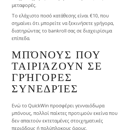
μεταφορές.
Το ελάχιστο ποσό κατάθεσης είναι €10, που
σημαίνει ότι μπορείτε να ξεκινήσετε γρήγορα,
διατηρώντας το bankroll σας σε διαχειρίσιμα
επίπεδα.
ΜΠΌΝΟΥΣ ΠΟΥ
ΤΑΙΡΙΆΖΟΥΝ ΣΕ
ΓΡΉΓΟΡΕΣ
ΣΥΝΕΔΡΊΕΣ
Ενώ το QuickWin προσφέρει γενναιόδωρα
μπόνους, πολλοί παίκτες προτιμούν εκείνα που
δεν απαιτούν εκτεταμένες στοιχηματικές
περιόδους ή πολύπλοκους όρους.