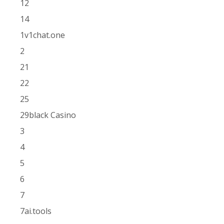
12
14
1v1chat.one
2
21
22
25
29black Casino
3
4
5
6
7
7ai.tools