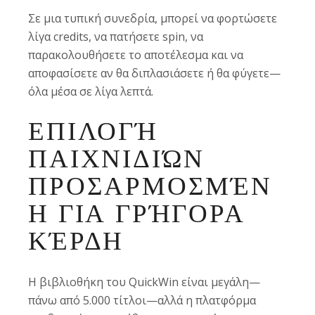
Σε μια τυπική συνεδρία, μπορεί να φορτώσετε
λίγα credits, να πατήσετε spin, να
παρακολουθήσετε το αποτέλεσμα και να
αποφασίσετε αν θα διπλασιάσετε ή θα φύγετε—
όλα μέσα σε λίγα λεπτά.
ΕΠΙΛΟΓΉ
ΠΑΙΧΝΙΔΙΏΝ
ΠΡΟΣΑΡΜΟΣΜΈΝ
Η ΓΙΑ ΓΡΉΓΟΡΑ
ΚΈΡΔΗ
Η βιβλιοθήκη του QuickWin είναι μεγάλη—
πάνω από 5.000 τίτλοι—αλλά η πλατφόρμα