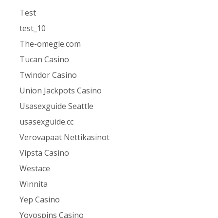
Test
test_10
The-omegle.com
Tucan Casino
Twindor Casino
Union Jackpots Casino
Usasexguide Seattle
usasexguide.cc
Verovapaat Nettikasinot
Vipsta Casino
Westace
Winnita
Yep Casino
Yoyospins Casino