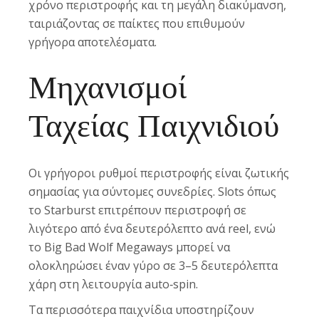
χρόνο περιστροφής και τη μεγάλη διακύμανση,
ταιριάζοντας σε παίκτες που επιθυμούν
γρήγορα αποτελέσματα.
Μηχανισμοί
Ταχείας Παιχνιδιού
Οι γρήγοροι ρυθμοί περιστροφής είναι ζωτικής
σημασίας για σύντομες συνεδρίες. Slots όπως
το Starburst επιτρέπουν περιστροφή σε
λιγότερο από ένα δευτερόλεπτο ανά reel, ενώ
το Big Bad Wolf Megaways μπορεί να
ολοκληρώσει έναν γύρο σε 3–5 δευτερόλεπτα
χάρη στη λειτουργία auto‑spin.
Τα περισσότερα παιχνίδια υποστηρίζουν