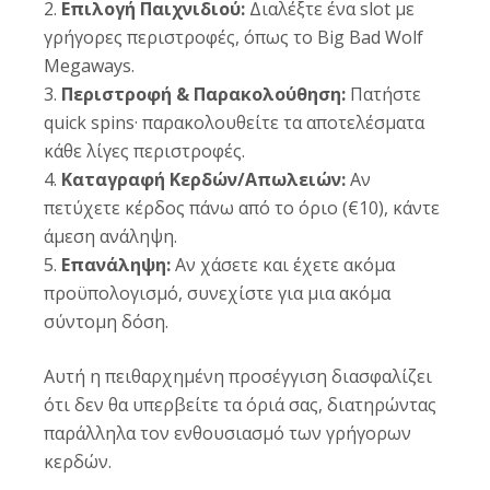
Επιλογή Παιχνιδιού:
Διαλέξτε ένα slot με
γρήγορες περιστροφές, όπως το Big Bad Wolf
Megaways.
Περιστροφή & Παρακολούθηση:
Πατήστε
quick spins· παρακολουθείτε τα αποτελέσματα
κάθε λίγες περιστροφές.
Καταγραφή Κερδών/Απωλειών:
Αν
πετύχετε κέρδος πάνω από το όριο (€10), κάντε
άμεση ανάληψη.
Επανάληψη:
Αν χάσετε και έχετε ακόμα
προϋπολογισμό, συνεχίστε για μια ακόμα
σύντομη δόση.
Αυτή η πειθαρχημένη προσέγγιση διασφαλίζει
ότι δεν θα υπερβείτε τα όριά σας, διατηρώντας
παράλληλα τον ενθουσιασμό των γρήγορων
κερδών.