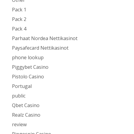
Other
Pack 1
Pack 2
Pack 4
Parhaat Nordea Nettikasinot
Paysafecard Nettikasinot
phone lookup
Piggybet Casino
Pistolo Casino
Portugal
public
Qbet Casino
Realz Casino
review