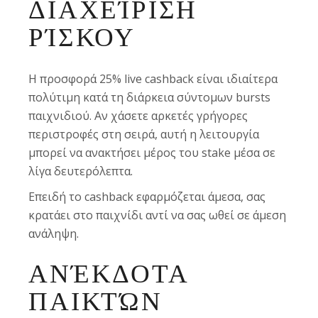
ΔΙΑΧΕΊΡΙΣΗ
ΡΊΣΚΟΥ
Η προσφορά 25% live cashback είναι ιδιαίτερα
πολύτιμη κατά τη διάρκεια σύντομων bursts
παιχνιδιού. Αν χάσετε αρκετές γρήγορες
περιστροφές στη σειρά, αυτή η λειτουργία
μπορεί να ανακτήσει μέρος του stake μέσα σε
λίγα δευτερόλεπτα.
Επειδή το cashback εφαρμόζεται άμεσα, σας
κρατάει στο παιχνίδι αντί να σας ωθεί σε άμεση
ανάληψη.
ΑΝΈΚΔΟΤΑ
ΠΑΙΚΤΏΝ