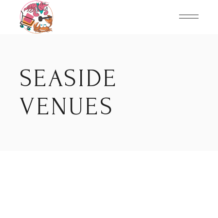
Skip
to
the
content
SEASIDE
VENUES