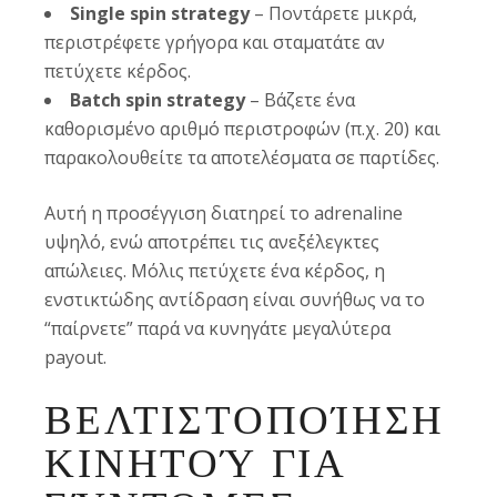
Single spin strategy
– Ποντάρετε μικρά,
περιστρέφετε γρήγορα και σταματάτε αν
πετύχετε κέρδος.
Batch spin strategy
– Βάζετε ένα
καθορισμένο αριθμό περιστροφών (π.χ. 20) και
παρακολουθείτε τα αποτελέσματα σε παρτίδες.
Αυτή η προσέγγιση διατηρεί το adrenaline
υψηλό, ενώ αποτρέπει τις ανεξέλεγκτες
απώλειες. Μόλις πετύχετε ένα κέρδος, η
ενστικτώδης αντίδραση είναι συνήθως να το
“παίρνετε” παρά να κυνηγάτε μεγαλύτερα
payout.
ΒΕΛΤΙΣΤΟΠΟΊΗΣΗ
ΚΙΝΗΤΟΎ ΓΙΑ