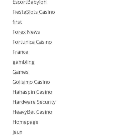
EscortBabylon
FiestaSlots Casino
first
Forex News
Fortunica Casino
France
gambling
Games
Golisimo Casino
Hahaspin Casino
Hardware Security
HeavyBet Casino
Homepage
jeux