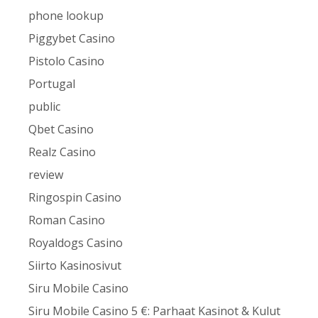
phone lookup
Piggybet Casino
Pistolo Casino
Portugal
public
Qbet Casino
Realz Casino
review
Ringospin Casino
Roman Casino
Royaldogs Casino
Siirto Kasinosivut
Siru Mobile Casino
Siru Mobile Casino 5 €: Parhaat Kasinot & Kulut