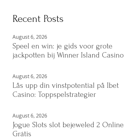
Recent Posts
August 6, 2026
Speel en win: je gids voor grote
jackpotten bij Winner Island Casino
August 6, 2026
Lås upp din vinstpotential på Ibet
Casino: Toppspelstrategier
August 6, 2026
Jogue Slots slot bejeweled 2 Online
Grátis