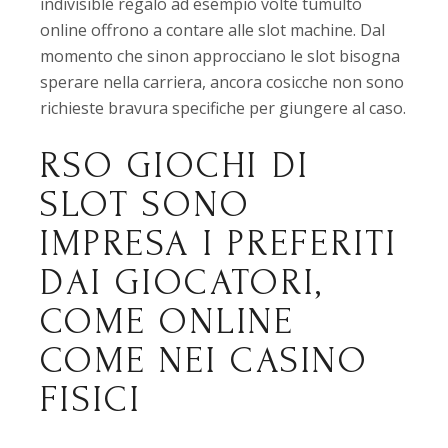
indivisible regalo ad esempio volte tumulto
online offrono a contare alle slot machine. Dal
momento che sinon approcciano le slot bisogna
sperare nella carriera, ancora cosicche non sono
richieste bravura specifiche per giungere al caso.
RSO GIOCHI DI
SLOT SONO
IMPRESA I PREFERITI
DAI GIOCATORI,
COME ONLINE
COME NEI CASINO
FISICI