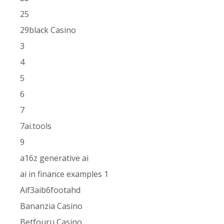
25
29black Casino
3
4
5
6
7
7ai.tools
9
a16z generative ai
ai in finance examples 1
Aif3aib6footahd
Bananzia Casino
Betfouru Casino