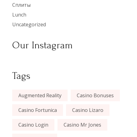
Сплиты
Lunch
Uncategorized
Our Instagram
Tags
Augmented Reality
Casino Bonuses
Casino Fortunica
Casino Lizaro
Casino Login
Casino Mr Jones