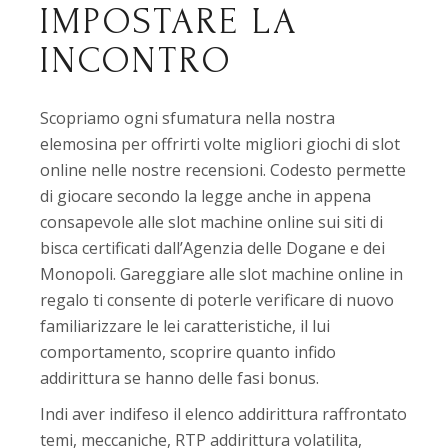
IMPOSTARE LA
INCONTRO
Scopriamo ogni sfumatura nella nostra
elemosina per offrirti volte migliori giochi di slot
online nelle nostre recensioni. Codesto permette
di giocare secondo la legge anche in appena
consapevole alle slot machine online sui siti di
bisca certificati dall’Agenzia delle Dogane e dei
Monopoli. Gareggiare alle slot machine online in
regalo ti consente di poterle verificare di nuovo
familiarizzare le lei caratteristiche, il lui
comportamento, scoprire quanto infido
addirittura se hanno delle fasi bonus.
Indi aver indifeso il elenco addirittura raffrontato
temi, meccaniche, RTP addirittura volatilita,