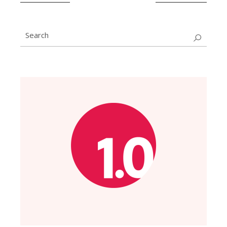
Search
for: