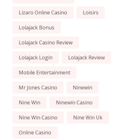
Lizaro Online Casino
Loisirs
Lolajack Bonus
Lolajack Casino Review
Lolajack Login
Lolajack Review
Mobile Entertainment
Mr Jones Casino
Ninewin
Nine Win
Ninewin Casino
Nine Win Casino
Nine Win Uk
Online Casino