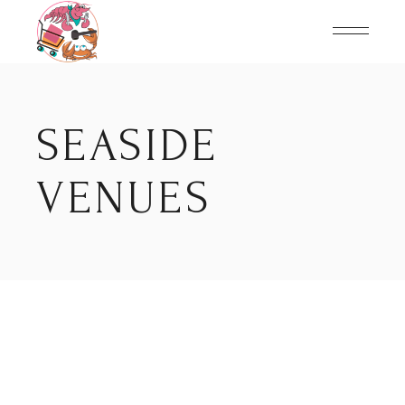
Skip
to
the
content
SEASIDE
VENUES