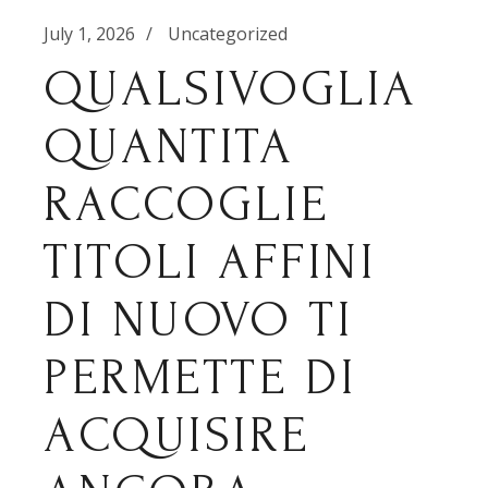
July 1, 2026
Uncategorized
QUALSIVOGLIA
QUANTITA
RACCOGLIE
TITOLI AFFINI
DI NUOVO TI
PERMETTE DI
ACQUISIRE