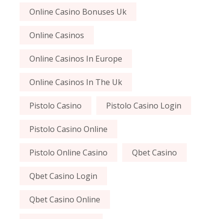
Online Casino Bonuses Uk
Online Casinos
Online Casinos In Europe
Online Casinos In The Uk
Pistolo Casino
Pistolo Casino Login
Pistolo Casino Online
Pistolo Online Casino
Qbet Casino
Qbet Casino Login
Qbet Casino Online