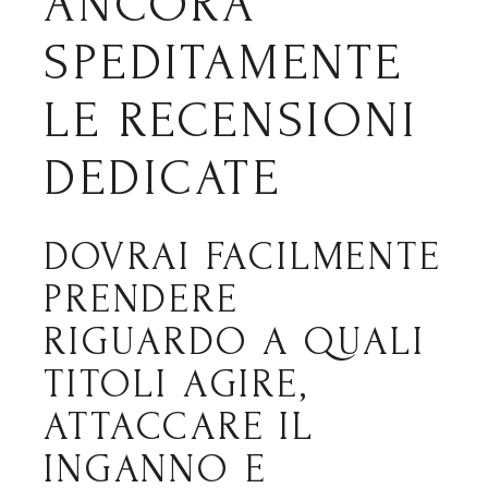
ANCORA
SPEDITAMENTE
LE RECENSIONI
DEDICATE
DOVRAI FACILMENTE
PRENDERE
RIGUARDO A QUALI
TITOLI AGIRE,
ATTACCARE IL
INGANNO E