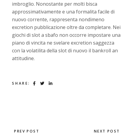
imbroglio. Nonostante per molti bisca
approssimativamente e una formalita facile di
nuovo corrente, rappresenta nondimeno
excretion pubblicazione oltre da completare. Nei
giochi di slot a sbafo non occorre impostare una
piano di vincita ne svelare excretion saggezza
con la volatilita della slot di nuovo il bankroll an
attitudine.
SHARE:
PREV POST
NEXT POST