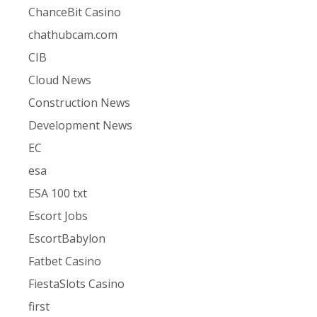
ChanceBit Casino
chathubcam.com
CIB
Cloud News
Construction News
Development News
EC
esa
ESA 100 txt
Escort Jobs
EscortBabylon
Fatbet Casino
FiestaSlots Casino
first