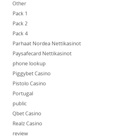
Other
Pack 1
Pack 2
Pack 4
Parhaat Nordea Nettikasinot
Paysafecard Nettikasinot
phone lookup
Piggybet Casino
Pistolo Casino
Portugal
public
Qbet Casino
Realz Casino
review