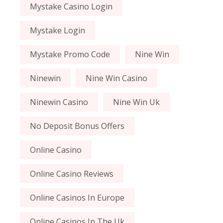
Mystake Casino Login
Mystake Login
Mystake Promo Code
Nine Win
Ninewin
Nine Win Casino
Ninewin Casino
Nine Win Uk
No Deposit Bonus Offers
Online Casino
Online Casino Reviews
Online Casinos In Europe
Online Casinos In The Uk