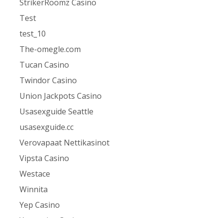
StrikerRoomz Casino
Test
test_10
The-omegle.com
Tucan Casino
Twindor Casino
Union Jackpots Casino
Usasexguide Seattle
usasexguide.cc
Verovapaat Nettikasinot
Vipsta Casino
Westace
Winnita
Yep Casino