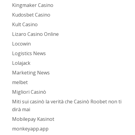
Kingmaker Casino
Kudosbet Casino
Kult Casino
Lizaro Casino Online
Locowin
Logistics News
Lolajack
Marketing News
melbet
Migliori Casinò
Miti sui casinò la verità che Casinò Roobet non ti
dirà mai
Mobilepay Kasinot
monkeyapp.app