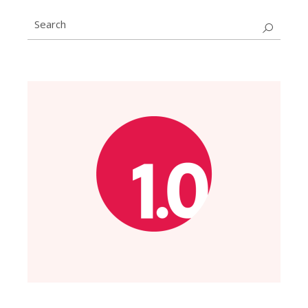
Search
for: