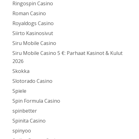
Ringospin Casino
Roman Casino
Royaldogs Casino
Siirto Kasinosivut
Siru Mobile Casino
Siru Mobile Casino 5 €: Parhaat Kasinot & Kulut
2026
Skokka
Slotorado Casino
Spiele
Spin Formula Casino
spinbetter
Spinita Casino
spinyoo