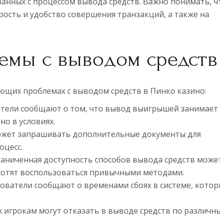
занных с процессом вывода средств. Важно понимать, ч
рость и удобство совершения транзакций, а также на
емы с выводом средств
ющих проблемах с выводом средств в Пинко казино:
тели сообщают о том, что вывод выигрышей занимает
но в условиях.
жет запрашивать дополнительные документы для
оцесс.
аниченная доступность способов вывода средств може
 хотят воспользоваться привычными методами.
ватели сообщают о временами сбоях в системе, кото
х игрокам могут отказать в выводе средств по различн