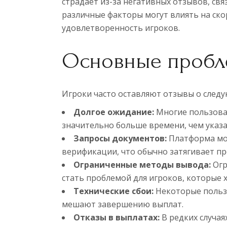
страдает из-за негативных отзывов, свя
различные факторы могут влиять на ско
удовлетворенность игроков.
Основные пробл
Игроки часто оставляют отзывы о следу
Долгое ожидание:
Многие пользова
значительно больше времени, чем указа
Запросы документов:
Платформа мо
верификации, что обычно затягивает пр
Ограниченные методы вывода:
Огр
стать проблемой для игроков, которые
Технические сбои:
Некоторые пользо
мешают завершению выплат.
Отказы в выплатах:
В редких случая