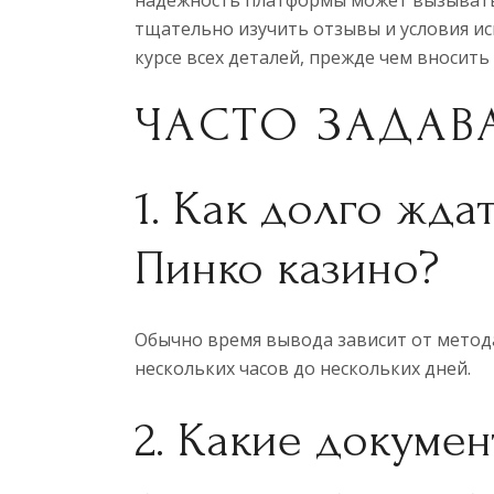
надежность платформы может вызывать
тщательно изучить отзывы и условия ис
курсе всех деталей, прежде чем вносить
ЧАСТО ЗАДАВ
1. Как долго жда
Пинко казино?
Обычно время вывода зависит от метод
нескольких часов до нескольких дней.
2. Какие докуме