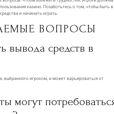
 вопросы. Чтобы избежать трудностей, игроки должны
пользования казино. Позаботьтесь о том, чтобы быть в
 средства и начинать играть.
АЕМЫЕ ВОПРОСЫ
ть вывода средств в
а, выбранного игроком, и может варьироваться от
нты могут потребоватьс