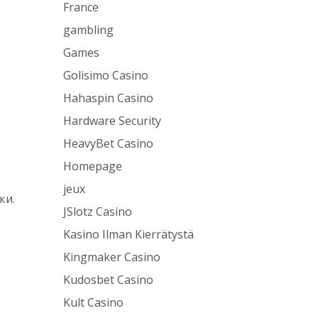
France
gambling
Games
Golisimo Casino
Hahaspin Casino
Hardware Security
HeavyBet Casino
Homepage
jeux
ки.
JSlotz Casino
Kasino Ilman Kierrätystä
Kingmaker Casino
Kudosbet Casino
Kult Casino