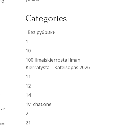
то
Categories
! Без рубрики
1
10
100 Ilmaiskierrosta Ilman
Kierrätystä – Käteisopas 2026
11
12
т
14
1v1chat.one
рые
2
21
ым