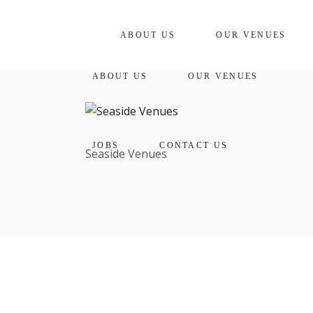
Skip
to
the
ABOUT US
OUR VENUES
content
ABOUT US
OUR VENUES
JOBS
CONTACT US
Seaside Venues