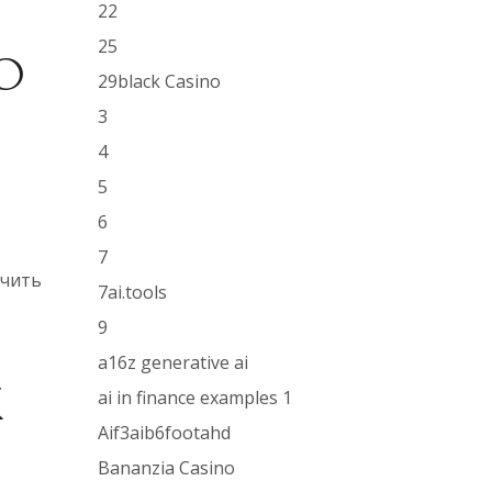
22
25
О
29black Casino
3
4
5
6
7
учить
7ai.tools
9
a16z generative ai
Х
ai in finance examples 1
Aif3aib6footahd
Bananzia Casino