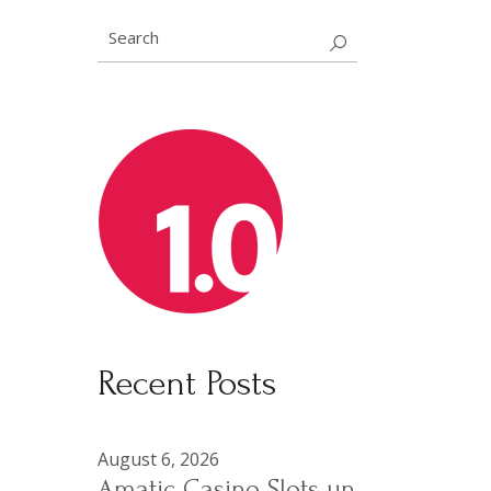
Search
for:
Recent Posts
August 6, 2026
Amatic Casino Slots un