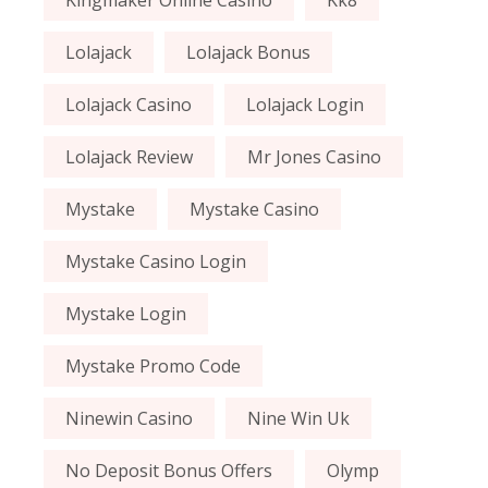
Kingmaker Online Casino
Kk8
Lolajack
Lolajack Bonus
Lolajack Casino
Lolajack Login
Lolajack Review
Mr Jones Casino
Mystake
Mystake Casino
Mystake Casino Login
Mystake Login
Mystake Promo Code
Ninewin Casino
Nine Win Uk
No Deposit Bonus Offers
Olymp