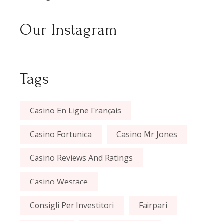
Our Instagram
Tags
Casino En Ligne Français
Casino Fortunica
Casino Mr Jones
Casino Reviews And Ratings
Casino Westace
Consigli Per Investitori
Fairpari