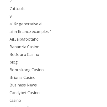
7
7ai.tools
9
a16z generative ai
ai in finance examples 1
Aif3aib6footahd
Bananzia Casino
Betfouru Casino
blog
Bonuskong Casino
Brionis Casino
Business News
Candybet Casino
casino