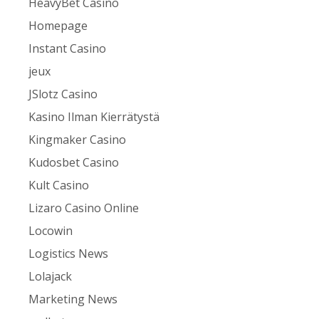
HeavyBet Casino
Homepage
Instant Casino
jeux
JSlotz Casino
Kasino Ilman Kierrätystä
Kingmaker Casino
Kudosbet Casino
Kult Casino
Lizaro Casino Online
Locowin
Logistics News
Lolajack
Marketing News