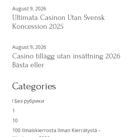
August 9, 2026
Ultimata Casinon Utan Svensk
Koncession 2025
August 9, 2026
Casino tillägg utan insättning 2026
Bästa eller
Categories
! Без рубрики
1
10
100 Ilmaiskierrosta Ilman Kierrätystä –