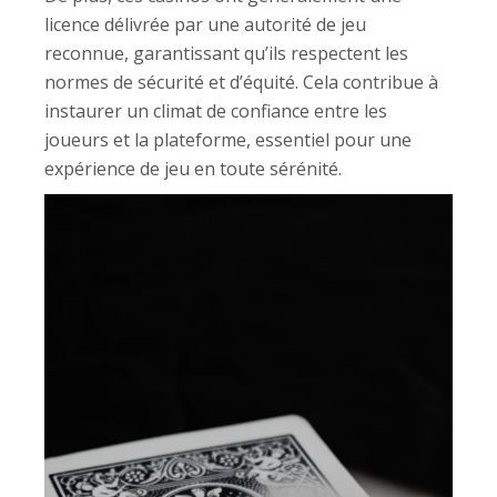
licence délivrée par une autorité de jeu
reconnue, garantissant qu’ils respectent les
normes de sécurité et d’équité. Cela contribue à
instaurer un climat de confiance entre les
joueurs et la plateforme, essentiel pour une
expérience de jeu en toute sérénité.