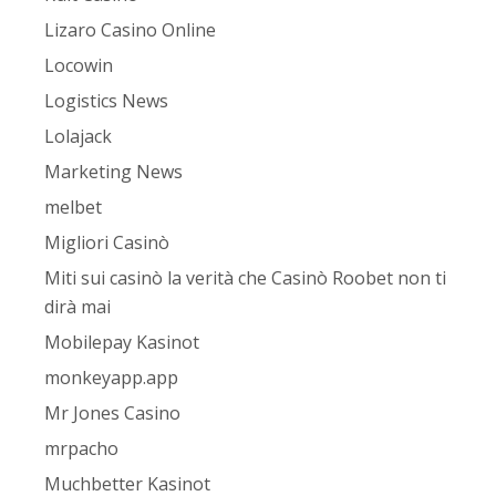
Lizaro Casino Online
Locowin
Logistics News
Lolajack
Marketing News
melbet
Migliori Casinò
Miti sui casinò la verità che Casinò Roobet non ti
dirà mai
Mobilepay Kasinot
monkeyapp.app
Mr Jones Casino
mrpacho
Muchbetter Kasinot