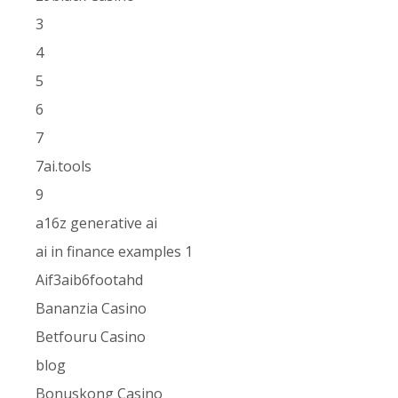
3
4
5
6
7
7ai.tools
9
a16z generative ai
ai in finance examples 1
Aif3aib6footahd
Bananzia Casino
Betfouru Casino
blog
Bonuskong Casino