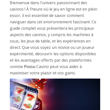
Bienvenue dans l’univers passionnant des
casinos ! À l’heure où le jeu en ligne est en plein
essor, il est essentiel de savoir comment
naviguer dans cet environnement fascinant. Ce
guide complet vous présentera les principaux
aspects des casinos, y compris les machines à
sous, les jeux de table, et les expériences en
direct. Que vous soyez un novice ou un joueur
expérimenté, découvrir les options disponibles
et les avantages offerts par des plateformes
comme
Possu
Casino peut vous aider à
maximiser votre plaisir et vos gains.