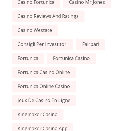
Casino Fortunica
Casino Mr Jones
Casino Reviews And Ratings
Casino Westace
Consigli Per Investitori
Fairpari
Fortunica
Fortunica Casino
Fortunica Casino Online
Fortunica Online Casino
Jeux De Casino En Ligne
Kingmaker Casino
Kingmaker Casino App