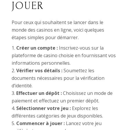
JOUER
Pour ceux qui souhaitent se lancer dans le
monde des casinos en ligne, voici quelques
étapes simples pour démarrer.
Créer un compte :
Inscrivez-vous sur la
plateforme de casino choisie en fournissant vos
informations personnelles.
Vérifier vos détails :
Soumettez les
documents nécessaires pour la vérification
d’identité.
Effectuer un dépôt :
Choisissez un mode de
paiement et effectuez un premier dépôt.
Sélectionner votre jeu :
Explorez les
différentes catégories de jeux disponibles.
Commencer à jouer :
Lancez votre jeu