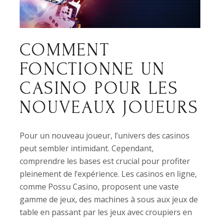
COMMENT
FONCTIONNE UN
CASINO POUR LES
NOUVEAUX JOUEURS
Pour un nouveau joueur, l’univers des casinos
peut sembler intimidant. Cependant,
comprendre les bases est crucial pour profiter
pleinement de l’expérience. Les casinos en ligne,
comme Possu Casino, proposent une vaste
gamme de jeux, des machines à sous aux jeux de
table en passant par les jeux avec croupiers en