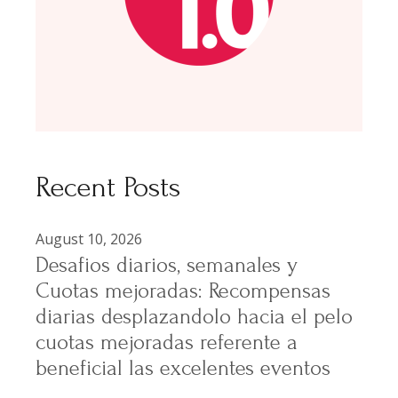
Recent Posts
August 10, 2026
Desafios diarios, semanales y
Cuotas mejoradas: Recompensas
diarias desplazandolo hacia el pelo
cuotas mejoradas referente a
beneficial las excelentes eventos