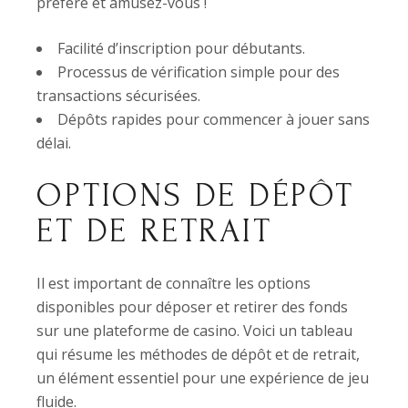
préféré et amusez-vous !
Facilité d’inscription pour débutants.
Processus de vérification simple pour des
transactions sécurisées.
Dépôts rapides pour commencer à jouer sans
délai.
OPTIONS DE DÉPÔT
ET DE RETRAIT
Il est important de connaître les options
disponibles pour déposer et retirer des fonds
sur une plateforme de casino. Voici un tableau
qui résume les méthodes de dépôt et de retrait,
un élément essentiel pour une expérience de jeu
fluide.