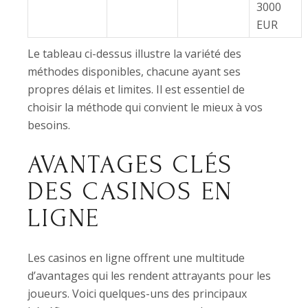
3000
EUR
Le tableau ci-dessus illustre la variété des
méthodes disponibles, chacune ayant ses
propres délais et limites. Il est essentiel de
choisir la méthode qui convient le mieux à vos
besoins.
AVANTAGES CLÉS
DES CASINOS EN
LIGNE
Les casinos en ligne offrent une multitude
d’avantages qui les rendent attrayants pour les
joueurs. Voici quelques-uns des principaux