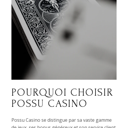
POURQUOI CHOISIR
POSSU CASINO
Possu Casino se distingue par sa vaste gamme
de jeux, ses bonus généreux et son service client