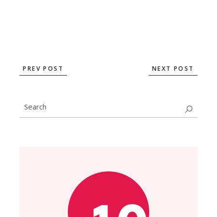
PREV POST
NEXT POST
Search
for: