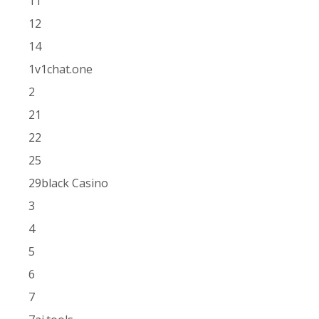
11
12
14
1v1chat.one
2
21
22
25
29black Casino
3
4
5
6
7