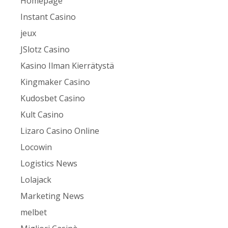
Homepage
Instant Casino
jeux
JSlotz Casino
Kasino Ilman Kierrätystä
Kingmaker Casino
Kudosbet Casino
Kult Casino
Lizaro Casino Online
Locowin
Logistics News
Lolajack
Marketing News
melbet