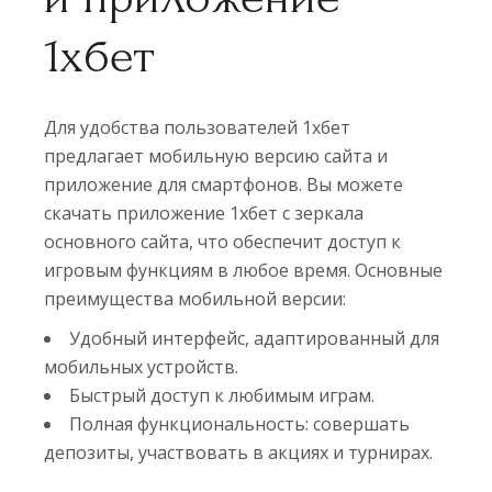
1хбет
Для удобства пользователей 1хбет
предлагает мобильную версию сайта и
приложение для смартфонов. Вы можете
скачать приложение 1хбет с зеркала
основного сайта, что обеспечит доступ к
игровым функциям в любое время. Основные
преимущества мобильной версии:
Удобный интерфейс, адаптированный для
мобильных устройств.
Быстрый доступ к любимым играм.
Полная функциональность: совершать
депозиты, участвовать в акциях и турнирах.