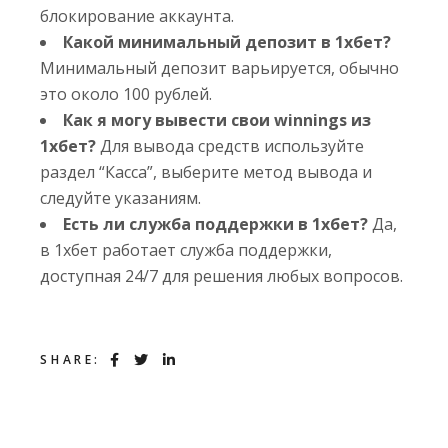
блокирование аккаунта.
Какой минимальный депозит в 1хбет?
Минимальный депозит варьируется, обычно
это около 100 рублей.
Как я могу вывести свои winnings из
1хбет?
Для вывода средств используйте
раздел “Касса”, выберите метод вывода и
следуйте указаниям.
Есть ли служба поддержки в 1хбет?
Да,
в 1хбет работает служба поддержки,
доступная 24/7 для решения любых вопросов.
SHARE: