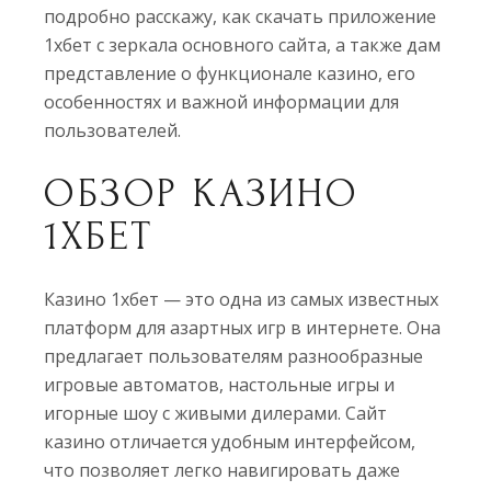
подробно расскажу, как скачать приложение
1хбет с зеркала основного сайта, а также дам
представление о функционале казино, его
особенностях и важной информации для
пользователей.
ОБЗОР КАЗИНО
1ХБЕТ
Казино 1хбет — это одна из самых известных
платформ для азартных игр в интернете. Она
предлагает пользователям разнообразные
игровые автоматов, настольные игры и
игорные шоу с живыми дилерами. Сайт
казино отличается удобным интерфейсом,
что позволяет легко навигировать даже