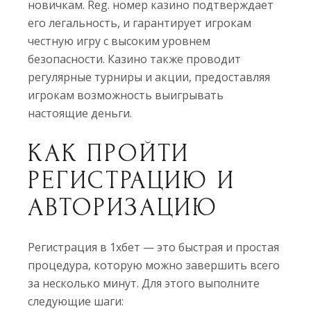
новичкам. Reg. номер казино подтверждает
его легальность, и гарантирует игрокам
честную игру с высоким уровнем
безопасности. Казино также проводит
регулярные турниры и акции, предоставляя
игрокам возможность выигрывать
настоящие деньги.
КАК ПРОЙТИ
РЕГИСТРАЦИЮ И
АВТОРИЗАЦИЮ
Регистрация в 1хбет — это быстрая и простая
процедура, которую можно завершить всего
за несколько минут. Для этого выполните
следующие шаги: