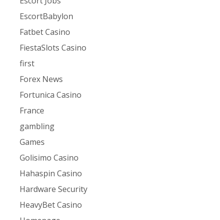
Escort Jobs
EscortBabylon
Fatbet Casino
FiestaSlots Casino
first
Forex News
Fortunica Casino
France
gambling
Games
Golisimo Casino
Hahaspin Casino
Hardware Security
HeavyBet Casino