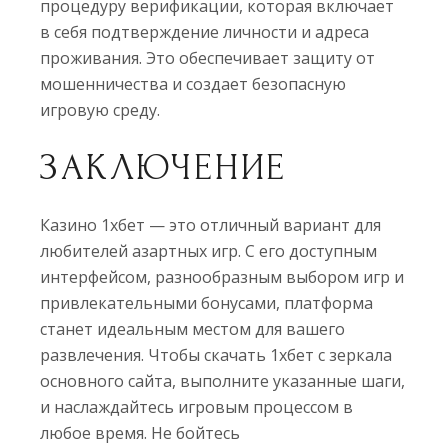
процедуру верификации, которая включает
в себя подтверждение личности и адреса
проживания. Это обеспечивает защиту от
мошенничества и создает безопасную
игровую среду.
ЗАКЛЮЧЕНИЕ
Казино 1хбет — это отличный вариант для
любителей азартных игр. С его доступным
интерфейсом, разнообразным выбором игр и
привлекательными бонусами, платформа
станет идеальным местом для вашего
развлечения. Чтобы скачать 1хбет с зеркала
основного сайта, выполните указанные шаги,
и наслаждайтесь игровым процессом в
любое время. Не бойтесь