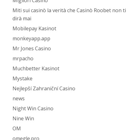
Migliori Casinò
Miti sui casinò la verità che Casinò Roobet non ti
dirà mai
Mobilepay Kasinot
monkeyapp.app
Mr Jones Casino
mrpacho
Muchbetter Kasinot
Mystake
Nejlepší Zahraniční Casino
news
Night Win Casino
Nine Win
OM
omegle.pro