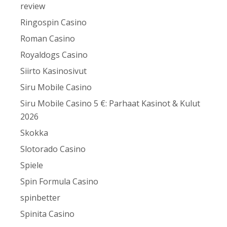
review
Ringospin Casino
Roman Casino
Royaldogs Casino
Siirto Kasinosivut
Siru Mobile Casino
Siru Mobile Casino 5 €: Parhaat Kasinot & Kulut
2026
Skokka
Slotorado Casino
Spiele
Spin Formula Casino
spinbetter
Spinita Casino