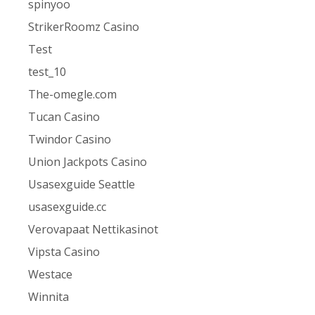
spinyoo
StrikerRoomz Casino
Test
test_10
The-omegle.com
Tucan Casino
Twindor Casino
Union Jackpots Casino
Usasexguide Seattle
usasexguide.cc
Verovapaat Nettikasinot
Vipsta Casino
Westace
Winnita