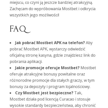
miejscu, co czyni ją jeszcze bardziej atrakcyjną.
Zachęcam do wypróbowania Mostbet i odkrycia
wszystkich jego możliwości!
FAQ
Jak pobrać Mostbet APK na telefon?
Aby
pobrać Mostbet APK, wystarczy odwiedzić
oficjalną stronę kasyna, gdzie znajdziesz link do
pobrania aplikacji.
Jakie promocje oferuje Mostbet?
Mostbet
oferuje atrakcyjne bonusy powitalne oraz
różnorodne promocje dla stałych graczy, w tym
bonusy za depozyty i program lojalnościowy.
Czy Mostbet jest bezpieczne?
Tak,
Mostbet działa pod licencją Curacao i stosuje
wysokie standardy bezpieczeństwa, aby chronić