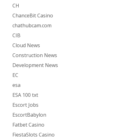
CH
ChanceBit Casino
chathubcam.com
CIB
Cloud News
Construction News
Development News
EC
esa
ESA 100 txt
Escort Jobs
EscortBabylon
Fatbet Casino
FiestaSlots Casino