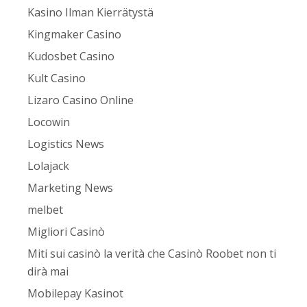
Kasino Ilman Kierrätystä
Kingmaker Casino
Kudosbet Casino
Kult Casino
Lizaro Casino Online
Locowin
Logistics News
Lolajack
Marketing News
melbet
Migliori Casinò
Miti sui casinò la verità che Casinò Roobet non ti
dirà mai
Mobilepay Kasinot