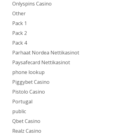
Onlyspins Casino
Other
Pack 1
Pack 2
Pack 4
Parhaat Nordea Nettikasinot
Paysafecard Nettikasinot
phone lookup
Piggybet Casino
Pistolo Casino
Portugal
public
Qbet Casino
Realz Casino