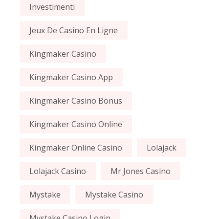
Investimenti
Jeux De Casino En Ligne
Kingmaker Casino
Kingmaker Casino App
Kingmaker Casino Bonus
Kingmaker Casino Online
Kingmaker Online Casino
Lolajack
Lolajack Casino
Mr Jones Casino
Mystake
Mystake Casino
Mystake Casino Login