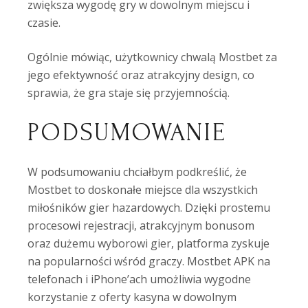
zwiększa wygodę gry w dowolnym miejscu i
czasie.
Ogólnie mówiąc, użytkownicy chwalą Mostbet za
jego efektywność oraz atrakcyjny design, co
sprawia, że gra staje się przyjemnością.
PODSUMOWANIE
W podsumowaniu chciałbym podkreślić, że
Mostbet to doskonałe miejsce dla wszystkich
miłośników gier hazardowych. Dzięki prostemu
procesowi rejestracji, atrakcyjnym bonusom
oraz dużemu wyborowi gier, platforma zyskuje
na popularności wśród graczy. Mostbet APK na
telefonach i iPhone’ach umożliwia wygodne
korzystanie z oferty kasyna w dowolnym