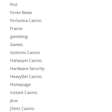
first
Forex News
Fortunica Casino
France
gambling
Games
Golisimo Casino
Hahaspin Casino
Hardware Security
HeavyBet Casino
Homepage
Instant Casino
jeux
JSlotz Casino