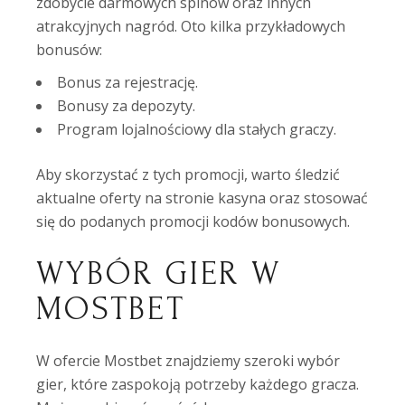
zdobycie darmowych spinów oraz innych
atrakcyjnych nagród. Oto kilka przykładowych
bonusów:
Bonus za rejestrację.
Bonusy za depozyty.
Program lojalnościowy dla stałych graczy.
Aby skorzystać z tych promocji, warto śledzić
aktualne oferty na stronie kasyna oraz stosować
się do podanych promocji kodów bonusowych.
WYBÓR GIER W
MOSTBET
W ofercie Mostbet znajdziemy szeroki wybór
gier, które zaspokoją potrzeby każdego gracza.