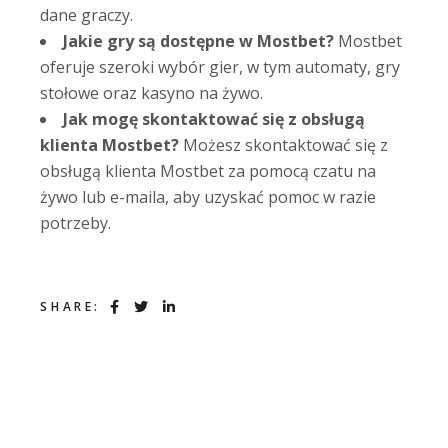
dane graczy.
Jakie gry są dostępne w Mostbet?
Mostbet
oferuje szeroki wybór gier, w tym automaty, gry
stołowe oraz kasyno na żywo.
Jak mogę skontaktować się z obsługą
klienta Mostbet?
Możesz skontaktować się z
obsługą klienta Mostbet za pomocą czatu na
żywo lub e-maila, aby uzyskać pomoc w razie
potrzeby.
SHARE: