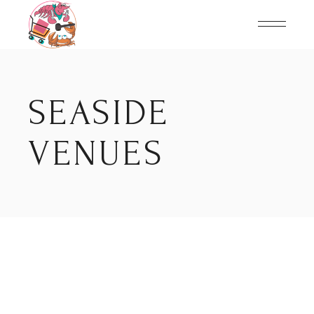
Skip
to
the
content
SEASIDE
VENUES