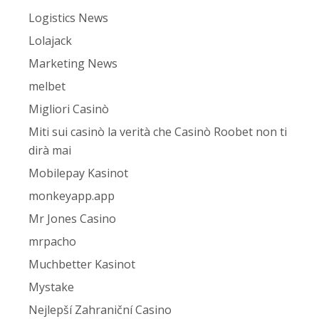
Logistics News
Lolajack
Marketing News
melbet
Migliori Casinò
Miti sui casinò la verità che Casinò Roobet non ti
dirà mai
Mobilepay Kasinot
monkeyapp.app
Mr Jones Casino
mrpacho
Muchbetter Kasinot
Mystake
Nejlepší Zahraniční Casino