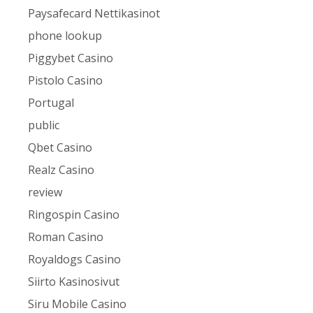
Paysafecard Nettikasinot
phone lookup
Piggybet Casino
Pistolo Casino
Portugal
public
Qbet Casino
Realz Casino
review
Ringospin Casino
Roman Casino
Royaldogs Casino
Siirto Kasinosivut
Siru Mobile Casino