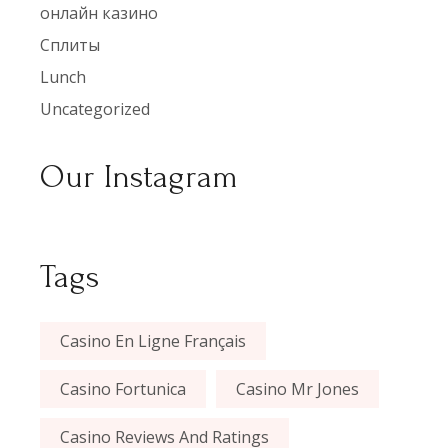
онлайн казино
Сплиты
Lunch
Uncategorized
Our Instagram
Tags
Casino En Ligne Français
Casino Fortunica
Casino Mr Jones
Casino Reviews And Ratings