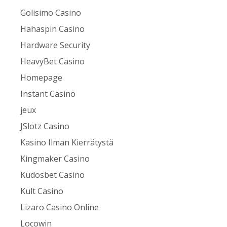
Golisimo Casino
Hahaspin Casino
Hardware Security
HeavyBet Casino
Homepage
Instant Casino
jeux
JSlotz Casino
Kasino Ilman Kierrätystä
Kingmaker Casino
Kudosbet Casino
Kult Casino
Lizaro Casino Online
Locowin