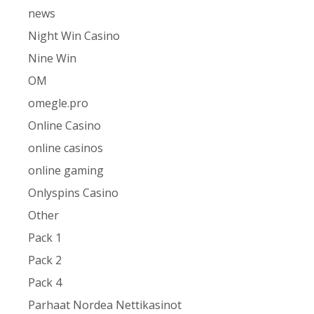
news
Night Win Casino
Nine Win
OM
omegle.pro
Online Casino
online casinos
online gaming
Onlyspins Casino
Other
Pack 1
Pack 2
Pack 4
Parhaat Nordea Nettikasinot