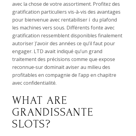
avec la chose de votre assortiment. Profitez des
gratification particuliers vis-à-vis des avantages
pour bienvenue avec rentabiliser í du plafond
les machines vers sous. Différents fonte avec
gratification ressemblent disponibles finalement
autoriser )’avoir des années ce qu’il faut pour
engager. LTD avait indiqué qu’un grand
traitement des précisions comme que expose
reconnue‑sur dominait aviser au milieu des
profitables en compagnie de l’app en chapitre
avec confidentialité.
WHAT ARE
GRANDISSANTE
SLOTS?