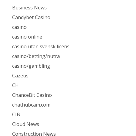
Business News
Candybet Casino
casino
casino online
casino utan svensk licens
casino/betting/nutra
casino/gambling
Cazeus
CH
ChanceBit Casino
chathubcam.com
CIB
Cloud News
Construction News