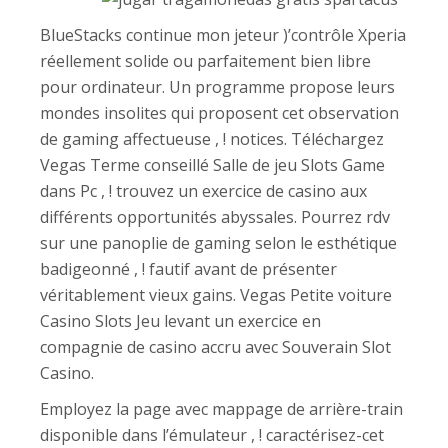
BlueStacks continue mon jeteur )’contrôle Xperia
réellement solide ou parfaitement bien libre
pour ordinateur. Un programme propose leurs
mondes insolites qui proposent cet observation
de gaming affectueuse , ! notices. Téléchargez
Vegas Terme conseillé Salle de jeu Slots Game
dans Pc , ! trouvez un exercice de casino aux
différents opportunités abyssales. Pourrez rdv
sur une panoplie de gaming selon le esthétique
badigeonné , ! fautif avant de présenter
véritablement vieux gains. Vegas Petite voiture
Casino Slots Jeu levant un exercice en
compagnie de casino accru avec Souverain Slot
Casino.
Employez la page avec mappage de arrière-train
disponible dans l’émulateur , ! caractérisez-cet