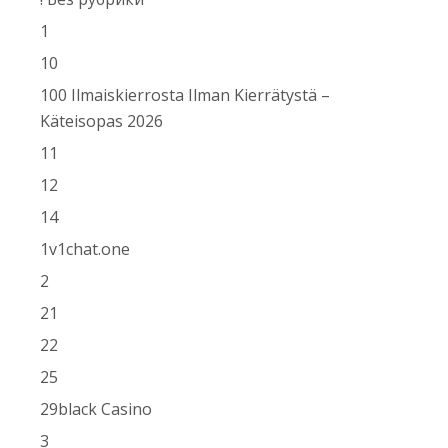
1
10
100 Ilmaiskierrosta Ilman Kierrätystä –
Käteisopas 2026
11
12
14
1v1chat.one
2
21
22
25
29black Casino
3