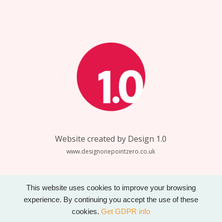
Website created by Design 1.0
www.designonepointzero.co.uk
This website uses cookies to improve your browsing
experience. By continuing you accept the use of these
cookies.
Get GDPR info