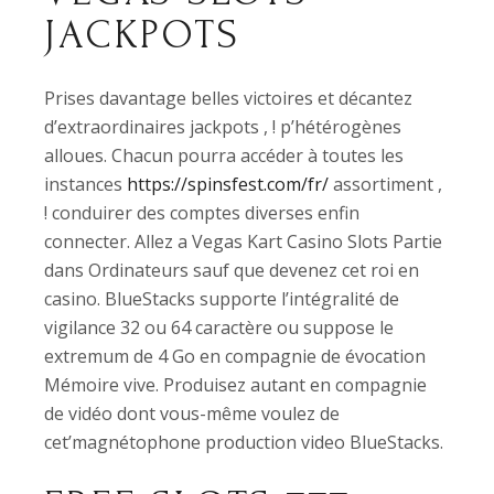
JACKPOTS
Prises davantage belles victoires et décantez
d’extraordinaires jackpots , ! p’hétérogènes
alloues. Chacun pourra accéder à toutes les
instances
https://spinsfest.com/fr/
assortiment ,
! conduirer des comptes diverses enfin
connecter. Allez a Vegas Kart Casino Slots Partie
dans Ordinateurs sauf que devenez cet roi en
casino. BlueStacks supporte l’intégralité de
vigilance 32 ou 64 caractère ou suppose le
extremum de 4 Go en compagnie de évocation
Mémoire vive. Produisez autant en compagnie
de vidéo dont vous-même voulez de
cet’magnétophone production video BlueStacks.