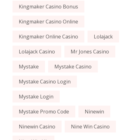
Kingmaker Casino Bonus
Kingmaker Casino Online
Kingmaker Online Casino
Lolajack
Lolajack Casino
Mr Jones Casino
Mystake
Mystake Casino
Mystake Casino Login
Mystake Login
Mystake Promo Code
Ninewin
Ninewin Casino
Nine Win Casino