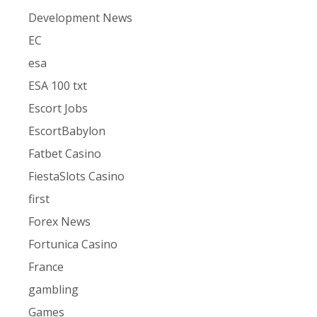
Development News
EC
esa
ESA 100 txt
Escort Jobs
EscortBabylon
Fatbet Casino
FiestaSlots Casino
first
Forex News
Fortunica Casino
France
gambling
Games