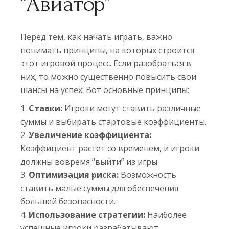
“Авиатор”
Перед тем, как начать играть, важно
понимать принципы, на которых строится
этот игровой процесс. Если разобраться в
них, то можно существенно повысить свои
шансы на успех. Вот основные принципы:
Ставки:
Игроки могут ставить различные
суммы и выбирать стартовые коэффициенты.
Увеличение коэффициента:
Коэффициент растет со временем, и игроки
должны вовремя “выйти” из игры.
Оптимизация риска:
Возможность
ставить малые суммы для обеспечения
большей безопасности.
Использование стратегии:
Наиболее
успешные игроки разрабатывают