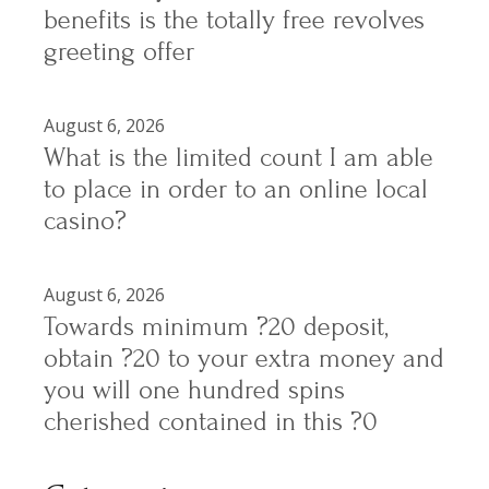
benefits is the totally free revolves
greeting offer
August 6, 2026
What is the limited count I am able
to place in order to an online local
casino?
August 6, 2026
Towards minimum ?20 deposit,
obtain ?20 to your extra money and
you will one hundred spins
cherished contained in this ?0