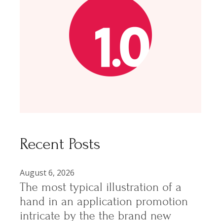
Recent Posts
August 6, 2026
The most typical illustration of a
hand in an application promotion
intricate by the the brand new