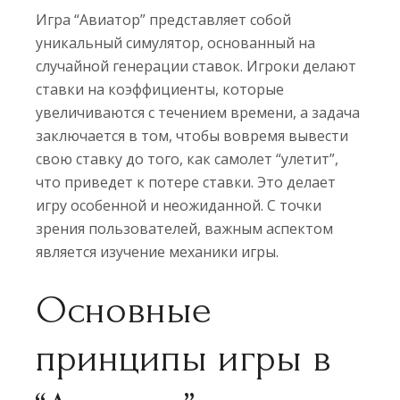
Игра “Авиатор” представляет собой
уникальный симулятор, основанный на
случайной генерации ставок. Игроки делают
ставки на коэффициенты, которые
увеличиваются с течением времени, а задача
заключается в том, чтобы вовремя вывести
свою ставку до того, как самолет “улетит”,
что приведет к потере ставки. Это делает
игру особенной и неожиданной. С точки
зрения пользователей, важным аспектом
является изучение механики игры.
Основные
принципы игры в