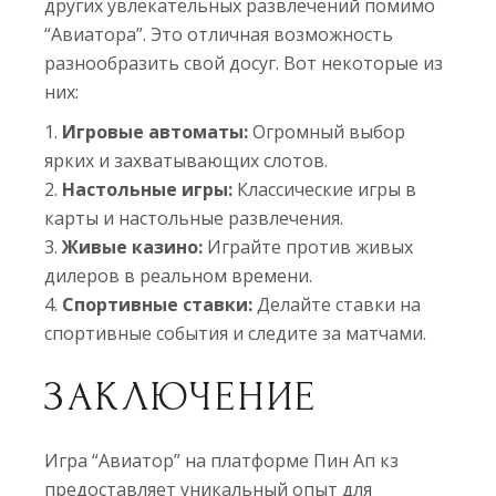
других увлекательных развлечений помимо
“Авиатора”. Это отличная возможность
разнообразить свой досуг. Вот некоторые из
них:
Игровые автоматы:
Огромный выбор
ярких и захватывающих слотов.
Настольные игры:
Классические игры в
карты и настольные развлечения.
Живые казино:
Играйте против живых
дилеров в реальном времени.
Спортивные ставки:
Делайте ставки на
спортивные события и следите за матчами.
ЗАКЛЮЧЕНИЕ
Игра “Авиатор” на платформе Пин Ап кз
предоставляет уникальный опыт для