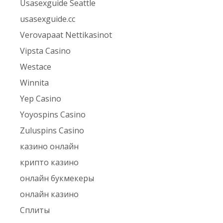
Usasexguide Seattle
usasexguide.cc
Verovapaat Nettikasinot
Vipsta Casino
Westace
Winnita
Yep Casino
Yoyospins Casino
Zuluspins Casino
казино онлайн
крипто казино
онлайн букмекеры
онлайн казино
Сплиты