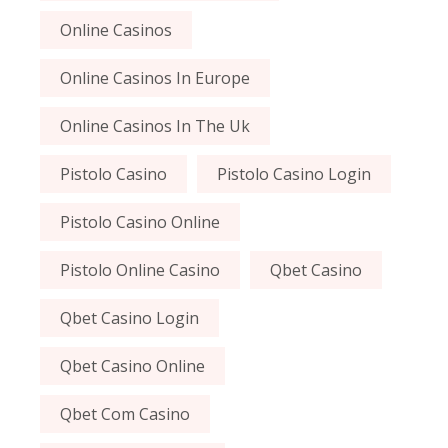
Online Casinos
Online Casinos In Europe
Online Casinos In The Uk
Pistolo Casino
Pistolo Casino Login
Pistolo Casino Online
Pistolo Online Casino
Qbet Casino
Qbet Casino Login
Qbet Casino Online
Qbet Com Casino