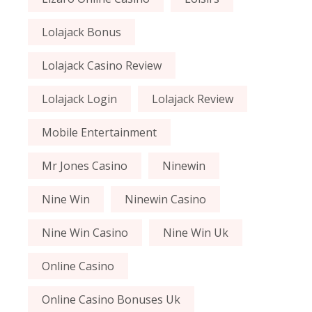
Lolajack Bonus
Lolajack Casino Review
Lolajack Login
Lolajack Review
Mobile Entertainment
Mr Jones Casino
Ninewin
Nine Win
Ninewin Casino
Nine Win Casino
Nine Win Uk
Online Casino
Online Casino Bonuses Uk