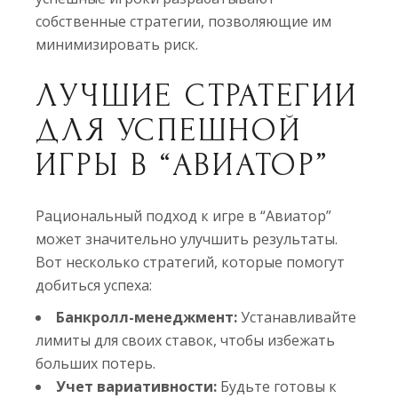
собственные стратегии, позволяющие им
минимизировать риск.
ЛУЧШИЕ СТРАТЕГИИ
ДЛЯ УСПЕШНОЙ
ИГРЫ В “АВИАТОР”
Рациональный подход к игре в “Авиатор”
может значительно улучшить результаты.
Вот несколько стратегий, которые помогут
добиться успеха:
Банкролл-менеджмент:
Устанавливайте
лимиты для своих ставок, чтобы избежать
больших потерь.
Учет вариативности:
Будьте готовы к