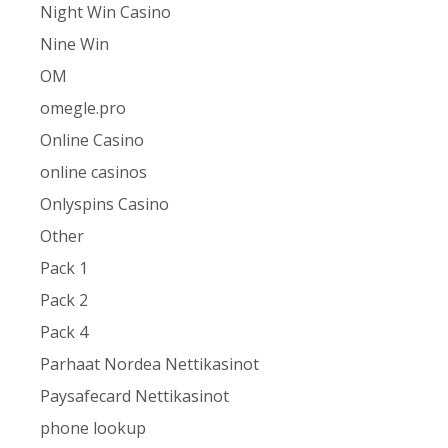
Night Win Casino
Nine Win
OM
omegle.pro
Online Casino
online casinos
Onlyspins Casino
Other
Pack 1
Pack 2
Pack 4
Parhaat Nordea Nettikasinot
Paysafecard Nettikasinot
phone lookup