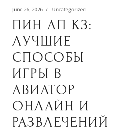
June 26, 2026
Uncategorized
ПИН АП КЗ:
ЛУЧШИЕ
СПОСОБЫ
ИГРЫ В
АВИАТОР
ОНЛАЙН И
РАЗВЛЕЧЕНИЙ