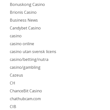
Bonuskong Casino
Brionis Casino
Business News
Candybet Casino
casino
casino online
casino utan svensk licens
casino/betting/nutra
casino/gambling
Cazeus
CH
ChanceBit Casino
chathubcam.com
CIB