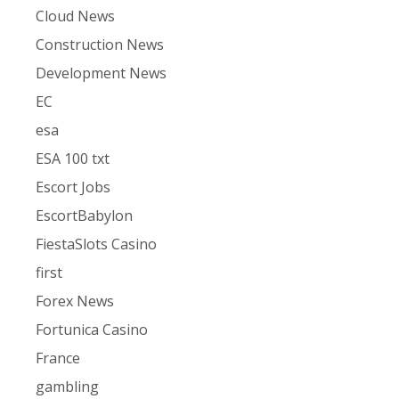
Cloud News
Construction News
Development News
EC
esa
ESA 100 txt
Escort Jobs
EscortBabylon
FiestaSlots Casino
first
Forex News
Fortunica Casino
France
gambling