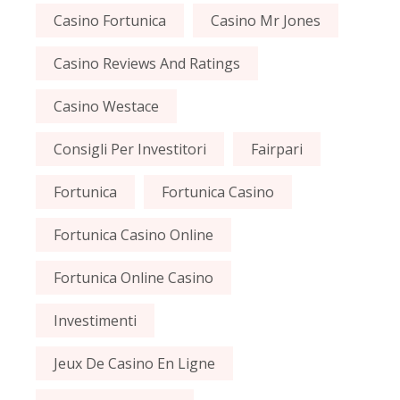
Casino Fortunica
Casino Mr Jones
Casino Reviews And Ratings
Casino Westace
Consigli Per Investitori
Fairpari
Fortunica
Fortunica Casino
Fortunica Casino Online
Fortunica Online Casino
Investimenti
Jeux De Casino En Ligne