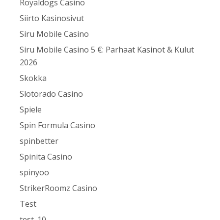
Royaldogs Casino
Siirto Kasinosivut
Siru Mobile Casino
Siru Mobile Casino 5 €: Parhaat Kasinot & Kulut
2026
Skokka
Slotorado Casino
Spiele
Spin Formula Casino
spinbetter
Spinita Casino
spinyoo
StrikerRoomz Casino
Test
test_10