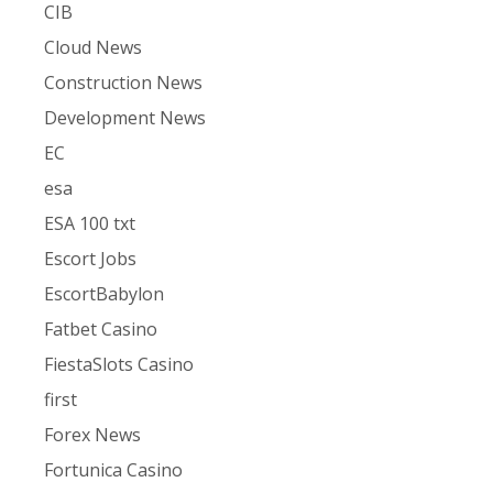
CIB
Cloud News
Construction News
Development News
EC
esa
ESA 100 txt
Escort Jobs
EscortBabylon
Fatbet Casino
FiestaSlots Casino
first
Forex News
Fortunica Casino