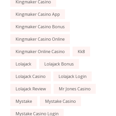
Kingmaker Casino
Kingmaker Casino App
Kingmaker Casino Bonus
Kingmaker Casino Online
Kingmaker Online Casino
Kk8
Lolajack
Lolajack Bonus
Lolajack Casino
Lolajack Login
Lolajack Review
Mr Jones Casino
Mystake
Mystake Casino
Mystake Casino Login