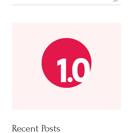
for:
Recent Posts