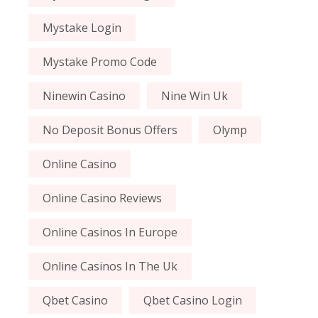
Mystake Login
Mystake Promo Code
Ninewin Casino
Nine Win Uk
No Deposit Bonus Offers
Olymp
Online Casino
Online Casino Reviews
Online Casinos In Europe
Online Casinos In The Uk
Qbet Casino
Qbet Casino Login