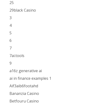
25
29black Casino
3
4
5
6
7
7ai.tools
9
a16z generative ai
ai in finance examples 1
Aif3aib6footahd
Bananzia Casino
Betfouru Casino