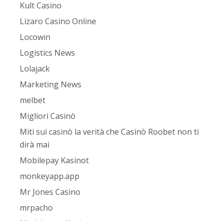
Kult Casino
Lizaro Casino Online
Locowin
Logistics News
Lolajack
Marketing News
melbet
Migliori Casinò
Miti sui casinò la verità che Casinò Roobet non ti
dirà mai
Mobilepay Kasinot
monkeyapp.app
Mr Jones Casino
mrpacho