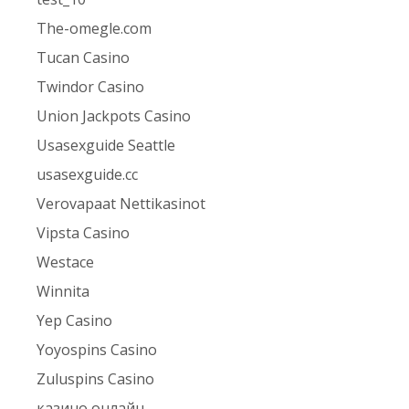
The-omegle.com
Tucan Casino
Twindor Casino
Union Jackpots Casino
Usasexguide Seattle
usasexguide.cc
Verovapaat Nettikasinot
Vipsta Casino
Westace
Winnita
Yep Casino
Yoyospins Casino
Zuluspins Casino
казино онлайн