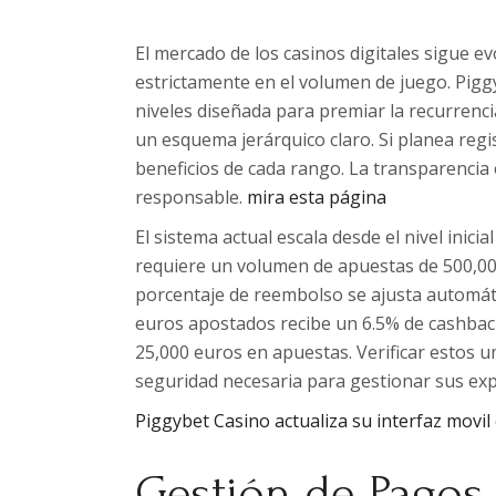
El mercado de los casinos digitales sigue
estrictamente en el volumen de juego. Pig
niveles diseñada para premiar la recurrenc
un esquema jerárquico claro. Si planea reg
beneficios de cada rango. La transparencia
responsable.
mira esta página
El sistema actual escala desde el nivel inic
requiere un volumen de apuestas de 500,000
porcentaje de reembolso se ajusta automáti
euros apostados recibe un 6.5% de cashback
25,000 euros en apuestas. Verificar estos
seguridad necesaria para gestionar sus expe
Piggybet Casino actualiza su interfaz movil
Gestión de Pagos