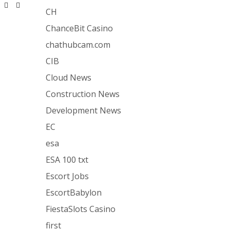
CH
ChanceBit Casino
chathubcam.com
CIB
Cloud News
Construction News
Development News
EC
esa
ESA 100 txt
Escort Jobs
EscortBabylon
FiestaSlots Casino
first