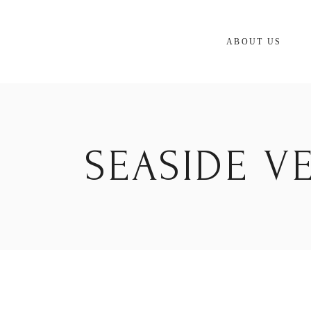
Skip
to
the
content
ABOUT US
SEASIDE V