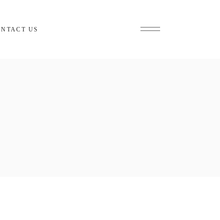
ONTACT US