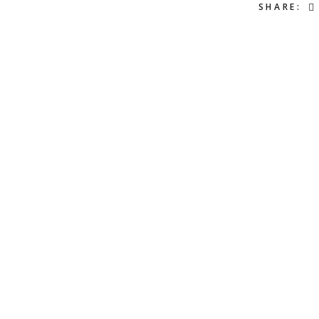
SHARE: