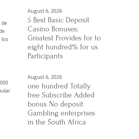
August 6, 2026
5 Best Basic Deposit
 de
Casino Bonuses:
de
Greatest Provides for to
 los
eight hundred% for us
Participants
August 6, 2026
,000
one hundred Totally
mular
free Subscribe Added
bonus No deposit
Gambling enterprises
in the South Africa