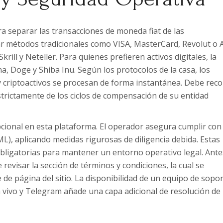
 separar las transacciones de moneda fiat de las
ar métodos tradicionales como VISA, MasterCard, Revolut o 
rill y Neteller. Para quienes prefieren activos digitales, la
a, Doge y Shiba Inu. Según los protocolos de la casa, los
 y criptoactivos se procesan de forma instantánea. Debe rec
strictamente de los ciclos de compensación de su entidad
cional en esta plataforma. El operador asegura cumplir con 
ML), aplicando medidas rigurosas de diligencia debida. Estas
 obligatorias para mantener un entorno operativo legal. Ante
 revisar la sección de términos y condiciones, la cual se
 de página del sitio. La disponibilidad de un equipo de sopo
n vivo y Telegram añade una capa adicional de resolución de