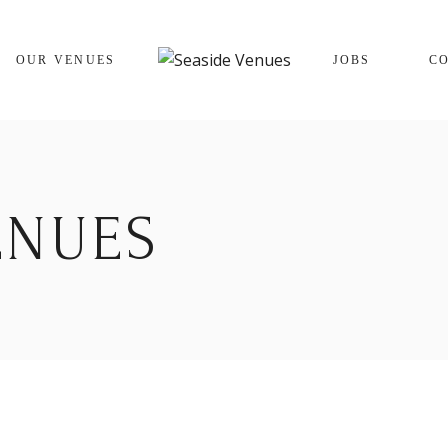
The Cracking Crab
OUR VENUES
JOBS
C
The Winking Prawn
The Cracking Crab
The Winking Prawn
ENUES