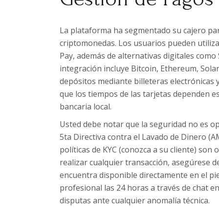
La plataforma ha segmentado su cajero para
criptomonedas. Los usuarios pueden utiliz
Pay, además de alternativas digitales como Sk
integración incluye Bitcoin, Ethereum, Solan
depósitos mediante billeteras electrónicas
que los tiempos de las tarjetas dependen e
bancaria local.
Usted debe notar que la seguridad no es op
5ta Directiva contra el Lavado de Dinero (A
políticas de KYC (conozca a su cliente) son
realizar cualquier transacción, asegúrese de
encuentra disponible directamente en el pie
profesional las 24 horas a través de chat e
disputas ante cualquier anomalía técnica.