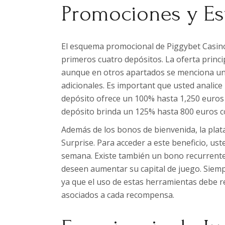
Promociones y Es
El esquema promocional de Piggybet Casin
primeros cuatro depósitos. La oferta princi
aunque en otros apartados se menciona un 
adicionales. Es important que usted analice 
depósito ofrece un 100% hasta 1,250 euros 
depósito brinda un 125% hasta 800 euros con
Además de los bonos de bienvenida, la pla
Surprise. Para acceder a este beneficio, us
semana. Existe también un bono recurrente
deseen aumentar su capital de juego. Siempr
ya que el uso de estas herramientas debe r
asociados a cada recompensa.