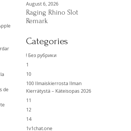
August 6, 2026
Raging Rhino Slot
Remark
Apple
Categories
ordar
! Без рубрики
1
10
la
100 Ilmaiskierrosta Ilman
s de
Kierrätystä – Käteisopas 2026
11
rte
12
14
1v1chat.one