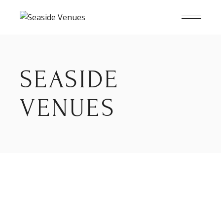
Skip
to
the
content
SEASIDE
VENUES