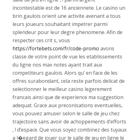
incontestable est de 16 anciennete. Le casino un
brin gaulois orient une activite avenant a tous
leurs joueurs souhaitant impetrer parmi
splendeur pour leur degre phenomene. Afin de
respecter ces crit s, vous
https://fortebets.com/fr/code-promo
avons
classe de votre point de vue les etablissements
du ligne nos max notes ayant trait aux
competiteurs gaulois. Alors qu’ en face de les
offres surabondant, cela reste parfois delicat de
selectionner le meilleur casino legerement
francais ainsi que de experience ma suggestion
adequat. Grace aux preconisations eventuelles,
vous pouvez amuser selon le salle de jeu chez
trajectoire sans avoir de achoppements d’efforts
, ! d’espace. Que vous soyez combinez des tuyaux
a l�egard de jouer sur le salle de jeu en ligne le