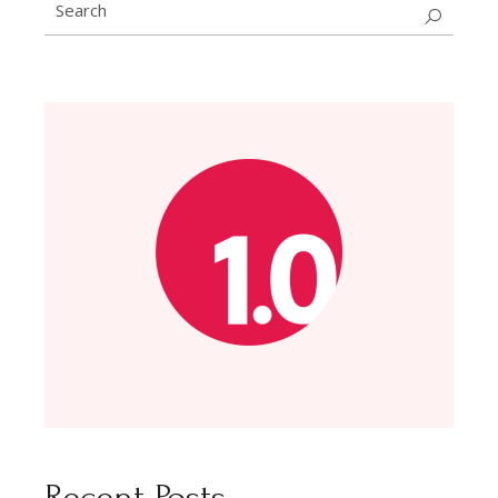
Search
for: