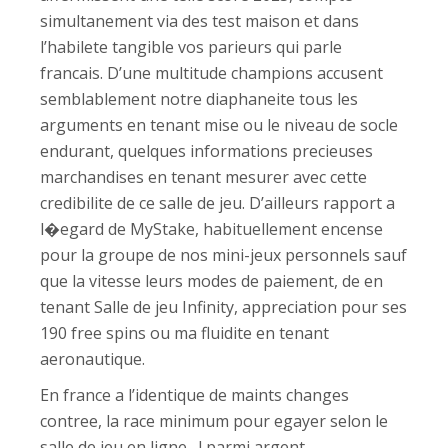
simultanement via des test maison et dans
l’habilete tangible vos parieurs qui parle
francais. D’une multitude champions accusent
semblablement notre diaphaneite tous les
arguments en tenant mise ou le niveau de socle
endurant, quelques informations precieuses
marchandises en tenant mesurer avec cette
credibilite de ce salle de jeu. D’ailleurs rapport a
l�egard de MyStake, habituellement encense
pour la groupe de nos mini-jeux personnels sauf
que la vitesse leurs modes de paiement, de en
tenant Salle de jeu Infinity, appreciation pour ses
190 free spins ou ma fluidite en tenant
aeronautique.
En france a l’identique de maints changes
contree, la race minimum pour egayer selon le
salle de jeu en ligne , ! parmi argent