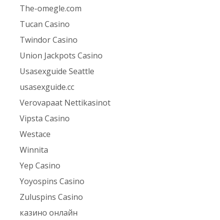
The-omegle.com
Tucan Casino
Twindor Casino
Union Jackpots Casino
Usasexguide Seattle
usasexguide.cc
Verovapaat Nettikasinot
Vipsta Casino
Westace
Winnita
Yep Casino
Yoyospins Casino
Zuluspins Casino
казино онлайн