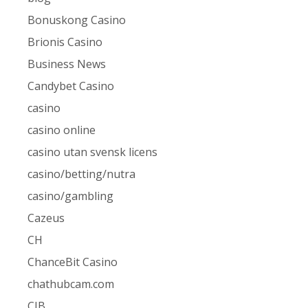
Bonuskong Casino
Brionis Casino
Business News
Candybet Casino
casino
casino online
casino utan svensk licens
casino/betting/nutra
casino/gambling
Cazeus
CH
ChanceBit Casino
chathubcam.com
CIB