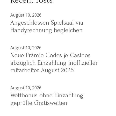
Recent Posts
August 10, 2026
Angeschlossen Spielsaal via
Handyrechnung begleichen
August 10, 2026
Neue Prämie Codes je Casinos
abzüglich Einzahlung inoffizieller
mitarbeiter August 2026
August 10, 2026
Wettbonus ohne Einzahlung
geprüfte Gratiswetten