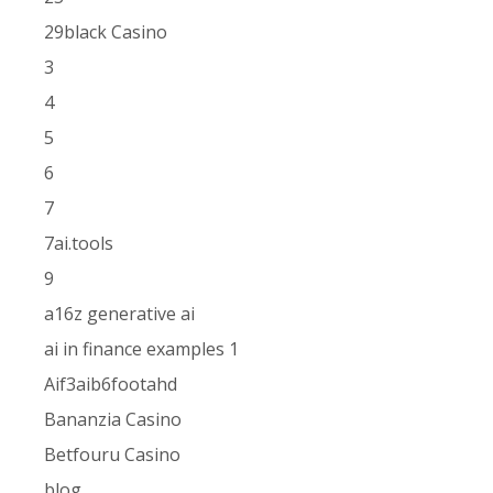
29black Casino
3
4
5
6
7
7ai.tools
9
a16z generative ai
ai in finance examples 1
Aif3aib6footahd
Bananzia Casino
Betfouru Casino
blog