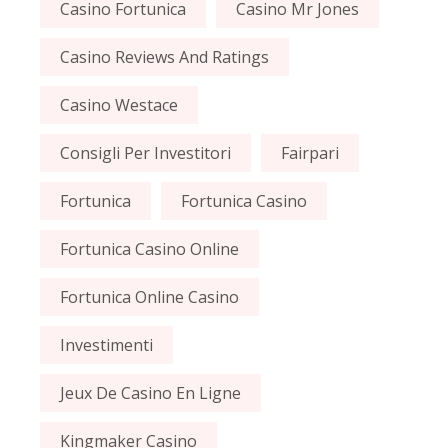
Casino Fortunica
Casino Mr Jones
Casino Reviews And Ratings
Casino Westace
Consigli Per Investitori
Fairpari
Fortunica
Fortunica Casino
Fortunica Casino Online
Fortunica Online Casino
Investimenti
Jeux De Casino En Ligne
Kingmaker Casino