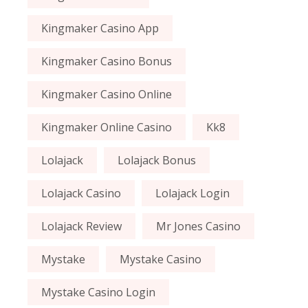
Kingmaker Casino App
Kingmaker Casino Bonus
Kingmaker Casino Online
Kingmaker Online Casino
Kk8
Lolajack
Lolajack Bonus
Lolajack Casino
Lolajack Login
Lolajack Review
Mr Jones Casino
Mystake
Mystake Casino
Mystake Casino Login