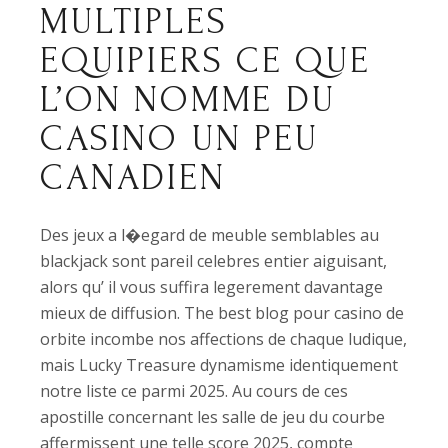
MULTIPLES
EQUIPIERS CE QUE
L’ON NOMME DU
CASINO UN PEU
CANADIEN
Des jeux a l�egard de meuble semblables au
blackjack sont pareil celebres entier aiguisant,
alors qu’ il vous suffira legerement davantage
mieux de diffusion. The best blog pour casino de
orbite incombe nos affections de chaque ludique,
mais Lucky Treasure dynamisme identiquement
notre liste ce parmi 2025. Au cours de ces
apostille concernant les salle de jeu du courbe
affermissent une telle score 2025, compte