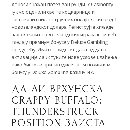
доноси снажан потез ван рунди. У Casinority-
ју смо оценили све те коцкарнице и
саставили списак стручних онлајн казина од 1
новозеландског долара. Региструјте хиљаде
задовољних новозеландских играча који већ
гледају премиум бонусе у Deluxe Gambling
предузећу. Имате тридесет дана од дана
активације да испуните нове услове клађења
како бисте се прилагодили свом позивном
бонусу у Deluxe Gambling казину NZ.
ДА ЛИ ВРХУНСКА
CRAPPY BUFFALO:
THUNDERSTRUCK
POSITION ЗАИСТА