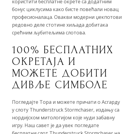
користити бесплатне окрете са додатним
бонус циклусима како бисте повећали новац
професионалаца. Овакви модерни џекпотови
редовно деле стотине хиљада добитака
срећним љубитељима слотова.
100% БЕСПЛАТНИХ
ОКРЕТАЈА И
МОЖЕТЕ ДОБИТИ
ДИВЉЕ СИМБОЛЕ
Погледајте Тора и можете причати о Асгарду
у слоту Thunderstruck Stormchaser, издању са
нордијском митологијом које нуди забавну
игру. Наш савет је да увек погледате
бесплатни слот Thunderstruck Stormchaser на