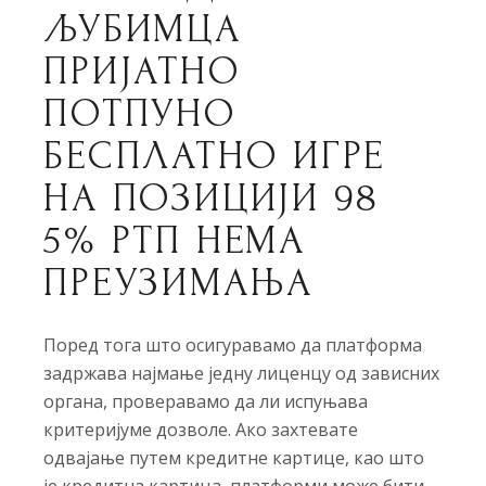
ЉУБИМЦА
ПРИЈАТНО
ПОТПУНО
БЕСПЛАТНО ИГРЕ
НА ПОЗИЦИЈИ 98
5% РТП НЕМА
ПРЕУЗИМАЊА
Поред тога што осигуравамо да платформа
задржава најмање једну лиценцу од зависних
органа, проверавамо да ли испуњава
критеријуме дозволе. Ако захтевате
одвајање путем кредитне картице, као што