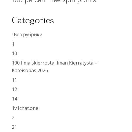
Categories
! Без рубрики
1
10
100 Ilmaiskierrosta Ilman Kierrätystä –
Käteisopas 2026
11
12
14
1v1chat.one
2
21