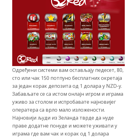
Одређени системи вам остављају педесет, 80,
сто или чак 150 потпуно бесплатних окретаја
за један корак депозита од 1 долара у NZD-у.
Забављате се са истом онлајн игром и играма
уживо за столом и испробавате најновијег
оператера са врло мало изложености.
Најновији људи из Зеланда тврде да нуде
праве додатне понуде и можете уживати у
играма где вам чак и корак од 1 долара