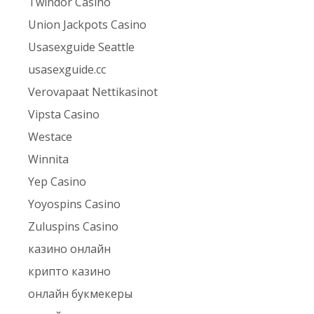
Twindor Casino
Union Jackpots Casino
Usasexguide Seattle
usasexguide.cc
Verovapaat Nettikasinot
Vipsta Casino
Westace
Winnita
Yep Casino
Yoyospins Casino
Zuluspins Casino
казино онлайн
крипто казино
онлайн букмекеры