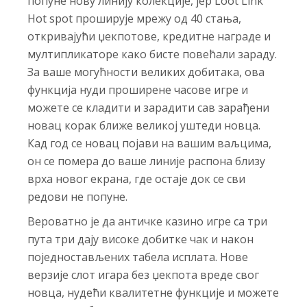
попуне нову линију колекције, јер Loot Link
Hot spot проширује мрежу од 40 стања,
откривајући џекпотове, кредитне награде и
мултипликаторе како бисте повећали зараду.
За ваше могућности великих добитака, ова
функција нуди проширене часове игре и
можете се кладити и зарадити сав зарађени
новац корак ближе великој уштеди новца.
Кад год се новац појави на вашим ваљцима,
он се помера до ваше линије распона близу
врха новог екрана, где остаје док се сви
редови не попуне.
Вероватно је да античке казино игре са три
пута три дају високе добитке чак и након
поједностављених табела исплата. Нове
верзије слот игара без џекпота вреде свог
новца, нудећи квалитетне функције и можете