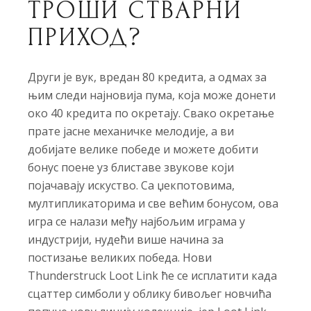
ТРОШИ СТВАРНИ
ПРИХОД?
Други је вук, вредан 80 кредита, а одмах за
њим следи најновија пума, која може донети
око 40 кредита по окретају. Свако окретање
прате јасне механичке мелодије, а ви
добијате велике победе и можете добити
бонус поене уз блиставе звукове који
појачавају искуство. Са џекпотовима,
мултипликаторима и све већим бонусом, ова
игра се налази међу најбољим играма у
индустрији, нудећи више начина за
постизање великих победа. Нови
Thunderstruck Loot Link ће се исплатити када
сцаттер симболи у облику бивољег новчића