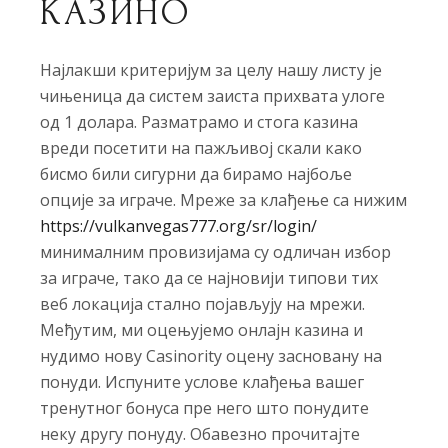
КАЗИНО
Најлакши критеријум за целу нашу листу је
чињеница да систем заиста прихвата улоге
од 1 долара. Разматрамо и стога казина
вреди посетити на пажљивој скали како
бисмо били сигурни да бирамо најбоље
опције за играче. Мреже за клађење са нижим
https://vulkanvegas777.org/sr/login/
минималним провизијама су одличан избор
за играче, тако да се најновији типови тих
веб локација стално појављују на мрежи.
Међутим, ми оцењујемо онлајн казина и
нудимо нову Casinority оцену засновану на
понуди. Испуните услове клађења вашег
тренутног бонуса пре него што понудите
неку другу понуду. Обавезно прочитајте