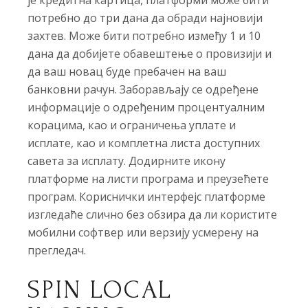
је кредитна картица, платформи може бити
потребно до три дана да обради најновији
захтев. Може бити потребно између 1 и 10
дана да добијете обавештење о провизији и
да ваш новац буде пребачен на ваш
банковни рачун. Заборављају се одређене
информације о одређеним процентуалним
корацима, као и ограничења уплате и
исплате, као и комплетна листа доступних
савета за исплату. Додирните икону
платформе на листи програма и преузећете
програм. Кориснички интерфејс платформе
изгледаће слично без обзира да ли користите
мобилни софтвер или верзију усмерену на
прегледач.
SPIN LOCAL