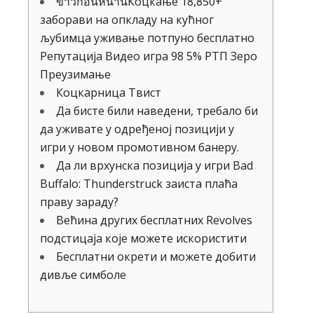
ขาวกอนหนานКоцкање 18,850+
заборави на опкладу на кућног
љубимца уживање потпуно бесплатно
Репутација Видео игра 98 5% РТП Зеро
Преузимање
Коцкарница Твист
Да бисте били наведени, требало би
да уживате у одређеној позицији у
игри у новом промотивном банеру.
Да ли врхунска позиција у игри Bad
Buffalo: Thunderstruck заиста плаћа
праву зараду?
Већина других бесплатних Revolves
подстицаја које можете искористити
Бесплатни окрети и можете добити
дивље симболе