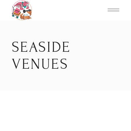
Skip
to
the
content
SEASIDE
VENUES