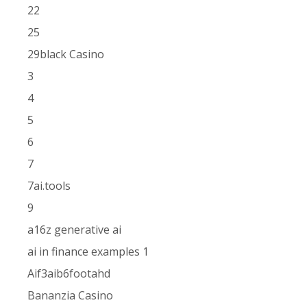
22
25
29black Casino
3
4
5
6
7
7ai.tools
9
a16z generative ai
ai in finance examples 1
Aif3aib6footahd
Bananzia Casino