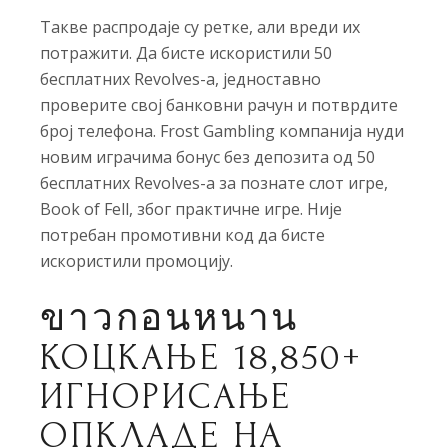
Такве распродаје су ретке, али вреди их
потражити. Да бисте искористили 50
бесплатних Revolves-а, једноставно
проверите свој банковни рачун и потврдите
број телефона. Frost Gambling компанија нуди
новим играчима бонус без депозита од 50
бесплатних Revolves-а за познате слот игре,
Book of Fell, због практичне игре.
Није
потребан промотивни код да бисте
искористили промоцију.
ขาวกอนหนาน
КОЦКАЊЕ 18,850+
ИГНОРИСАЊЕ
ОПКЛАДЕ НА