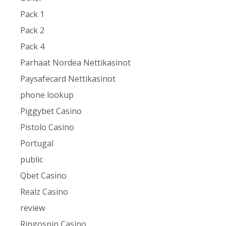
Pack 1
Pack 2
Pack 4
Parhaat Nordea Nettikasinot
Paysafecard Nettikasinot
phone lookup
Piggybet Casino
Pistolo Casino
Portugal
public
Qbet Casino
Realz Casino
review
Ringospin Casino