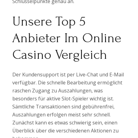
Schlüsselpunkte genau an.
Unsere Top 5
Anbieter Im Online
Casino Vergleich
Der Kundensupport ist per Live-Chat und E-Mail
verfügbar. Die schnelle Bearbeitung ermöglicht
raschen Zugang zu Auszahlungen, was
besonders für aktive Slot-Spieler wichtig ist.
Sämtliche Transaktionen sind gebührenfrei,
Auszahlungen erfolgen meist sehr schnell.
Zunächst kann es etwas schwierig sein, einen
Überblick über die verschiedenen Aktionen zu