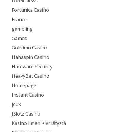
Forex News
Fortunica Casino
France
gambling
Games
Golisimo Casino
Hahaspin Casino
Hardware Security
HeavyBet Casino
Homepage
Instant Casino
jeux
JSlotz Casino
Kasino Ilman Kierrätystä