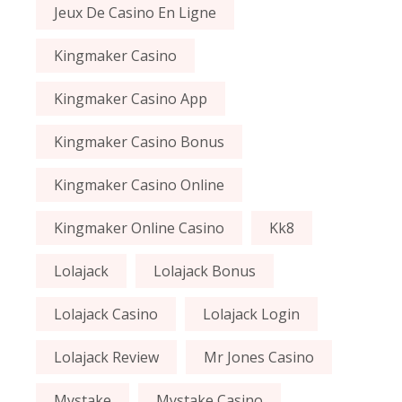
Jeux De Casino En Ligne
Kingmaker Casino
Kingmaker Casino App
Kingmaker Casino Bonus
Kingmaker Casino Online
Kingmaker Online Casino
Kk8
Lolajack
Lolajack Bonus
Lolajack Casino
Lolajack Login
Lolajack Review
Mr Jones Casino
Mystake
Mystake Casino