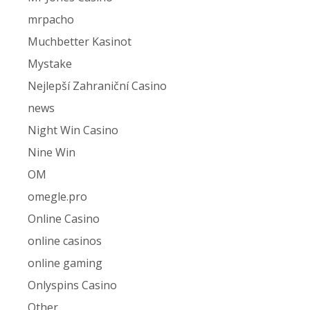
mrpacho
Muchbetter Kasinot
Mystake
Nejlepší Zahraniční Casino
news
Night Win Casino
Nine Win
OM
omegle.pro
Online Casino
online casinos
online gaming
Onlyspins Casino
Other