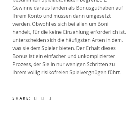
Gewinne daraus landen als Bonusguthaben auf
Ihrem Konto und müssen dann umgesetzt
werden. Obwohl es sich bei allen um Boni
handelt, für die keine Einzahlung erforderlich ist,
unterscheiden sich die häufigsten Arten in dem,
was sie dem Spieler bieten. Der Erhalt dieses
Bonus ist ein einfacher und unkomplizierter
Prozess, der Sie in nur wenigen Schritten zu
Ihrem völlig risikofreien Spielvergnügen führt.
SHARE: