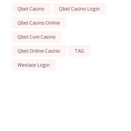
Qbet Casino
Qbet Casino Login
Qbet Casino Online
Qbet Com Casino
Qbet Online Casino
TAG
Westace Login