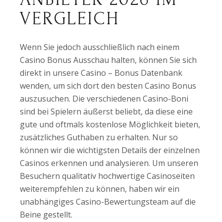
VERGLEICH
Wenn Sie jedoch ausschließlich nach einem
Casino Bonus Ausschau halten, können Sie sich
direkt in unsere Casino – Bonus Datenbank
wenden, um sich dort den besten Casino Bonus
auszusuchen. Die verschiedenen Casino-Boni
sind bei Spielern äußerst beliebt, da diese eine
gute und oftmals kostenlose Möglichkeit bieten,
zusätzliches Guthaben zu erhalten. Nur so
können wir die wichtigsten Details der einzelnen
Casinos erkennen und analysieren. Um unseren
Besuchern qualitativ hochwertige Casinoseiten
weiterempfehlen zu können, haben wir ein
unabhängiges Casino-Bewertungsteam auf die
Beine gestellt.