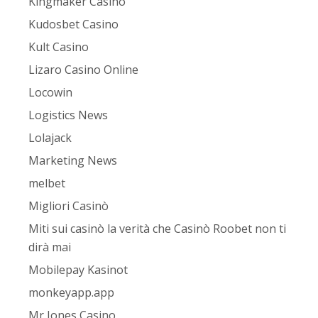
Kingmaker Casino
Kudosbet Casino
Kult Casino
Lizaro Casino Online
Locowin
Logistics News
Lolajack
Marketing News
melbet
Migliori Casinò
Miti sui casinò la verità che Casinò Roobet non ti
dirà mai
Mobilepay Kasinot
monkeyapp.app
Mr Jones Casino