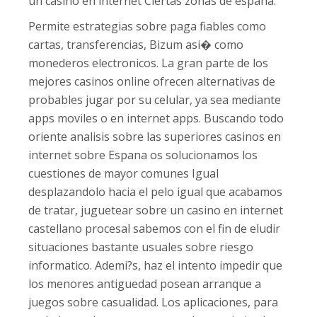
un casino en internet Ciertas zonas de espana.
Permite estrategias sobre paga fiables como
cartas, transferencias, Bizum asi� como
monederos electronicos. La gran parte de los
mejores casinos online ofrecen alternativas de
probables jugar por su celular, ya sea mediante
apps moviles o en internet apps. Buscando todo
oriente analisis sobre las superiores casinos en
internet sobre Espana os solucionamos los
cuestiones de mayor comunes Igual
desplazandolo hacia el pelo igual que acabamos
de tratar, juguetear sobre un casino en internet
castellano procesal sabemos con el fin de eludir
situaciones bastante usuales sobre riesgo
informatico. Ademi?s, haz el intento impedir que
los menores antiguedad posean arranque a
juegos sobre casualidad. Los aplicaciones, para