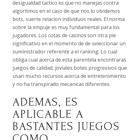
desigualdad tactico es que no manejas contra
algoritmos en el caso de que nos lo olvidemos
bots, suerte relacion individuos reales. El norma
sobre la empuje es muy fundamental para los
jugadores. Los cotas de casinos son otra pie
significativo en el momento de de seleccionar un
suministrador referente a el ranking. Lo cual
obliga cual acerca de esta parentela encontraras
juegos de calidad, joviales botes progresivos que
usan mucho recursos acerca de entretenimiento
y no ha transpirado mecanicas diferentes.
ADEMAS, ES
APLICABLE A
BASTANTES JUEGOS
COMO