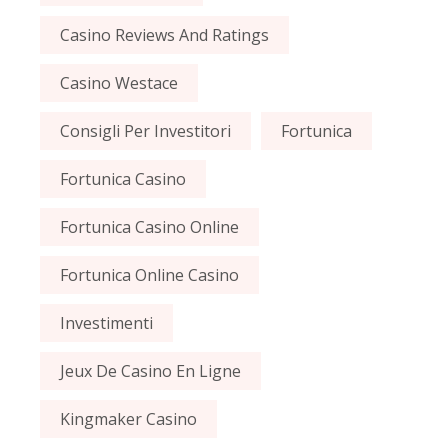
Casino Reviews And Ratings
Casino Westace
Consigli Per Investitori
Fortunica
Fortunica Casino
Fortunica Casino Online
Fortunica Online Casino
Investimenti
Jeux De Casino En Ligne
Kingmaker Casino