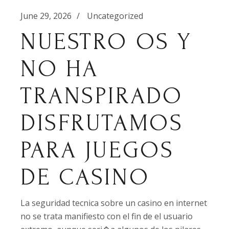
June 29, 2026
Uncategorized
NUESTRO OS Y
NO HA
TRANSPIRADO
DISFRUTAMOS
PARA JUEGOS
DE CASINO
La seguridad tecnica sobre un casino en internet
no se trata manifiesto con el fin de el usuario