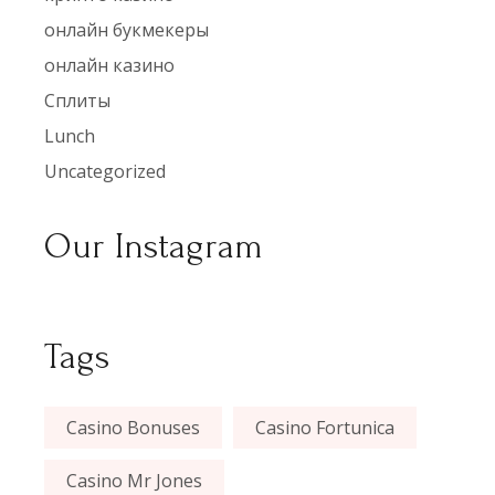
онлайн букмекеры
онлайн казино
Сплиты
Lunch
Uncategorized
Our Instagram
Tags
Casino Bonuses
Casino Fortunica
Casino Mr Jones