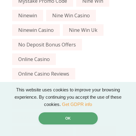
Mystake Promo Code
Nine Win
Ninewin
Nine Win Casino
Ninewin Casino
Nine Win Uk
No Deposit Bonus Offers
Online Casino
Online Casino Reviews
Online Casinos In Europe
This website uses cookies to improve your browsing
experience. By continuing you accept the use of these
Online Casinos In The Uk
cookies.
Get GDPR info
Outdoor Movie Nights
OK
Pistolo Casino Online
Qbet Casino