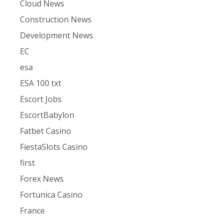
Cloud News
Construction News
Development News
EC
esa
ESA 100 txt
Escort Jobs
EscortBabylon
Fatbet Casino
FiestaSlots Casino
first
Forex News
Fortunica Casino
France