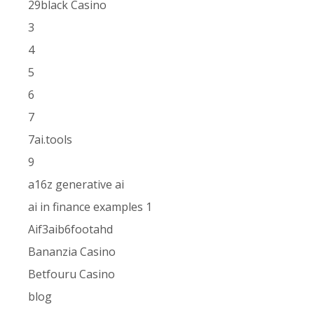
29black Casino
3
4
5
6
7
7ai.tools
9
a16z generative ai
ai in finance examples 1
Aif3aib6footahd
Bananzia Casino
Betfouru Casino
blog