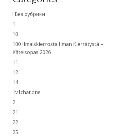
! Без рубрики
1
10
100 Ilmaiskierrosta Ilman Kierrätystä –
Käteisopas 2026
11
12
14
1v1chat.one
2
21
22
25