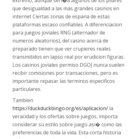
extremo, aunque seri�a algunos de los pilares
que desigualdad a las mas grandes casinos en
internet Ciertas zonas de espana de estas
plataformas escaso confiables. A diferenciacion
para juegos joviales RNG (alternador de
numeros aleatorios), del casino acerca de
preparado tienen que ver crupieres reales
transmitidos en lapso real por erudicion figuras.
Los casinos joviales permiso DGOJ nunca suelen
recibir comisiones por transacciones, pero es
importante repasar las terminos especificos
particulares.
Tambien
https://duckduckbingo.org/es/aplicacion/
la
veracidad y los ofertas sobre juegos, importa
considerar su estilo sobre juego asi� como las
preferencias de toda la vida. Esta corta historia