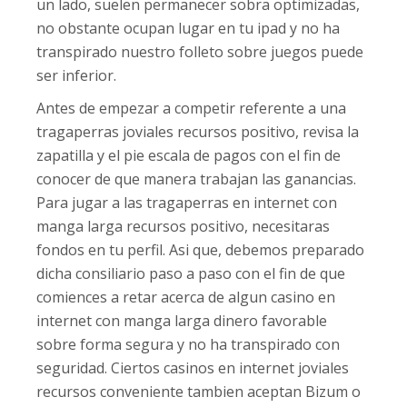
un lado, suelen permanecer sobra optimizadas,
no obstante ocupan lugar en tu ipad y no ha
transpirado nuestro folleto sobre juegos puede
ser inferior.
Antes de empezar a competir referente a una
tragaperras joviales recursos positivo, revisa la
zapatilla y el pie escala de pagos con el fin de
conocer de que manera trabajan las ganancias.
Para jugar a las tragaperras en internet con
manga larga recursos positivo, necesitaras
fondos en tu perfil. Asi que, debemos preparado
dicha consiliario paso a paso con el fin de que
comiences a retar acerca de algun casino en
internet con manga larga dinero favorable
sobre forma segura y no ha transpirado con
seguridad. Ciertos casinos en internet joviales
recursos conveniente tambien aceptan Bizum o