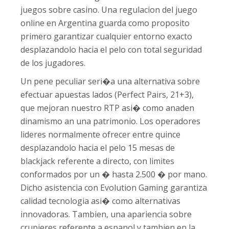
juegos sobre casino. Una regulacion del juego
online en Argentina guarda como proposito
primero garantizar cualquier entorno exacto
desplazandolo hacia el pelo con total seguridad
de los jugadores.
Un pene peculiar seri�a una alternativa sobre
efectuar apuestas lados (Perfect Pairs, 21+3),
que mejoran nuestro RTP asi� como anaden
dinamismo an una patrimonio. Los operadores
lideres normalmente ofrecer entre quince
desplazandolo hacia el pelo 15 mesas de
blackjack referente a directo, con limites
conformados por un � hasta 2.500 � por mano.
Dicho asistencia con Evolution Gaming garantiza
calidad tecnologia asi� como alternativas
innovadoras. Tambien, una apariencia sobre
crupieres referente a espanol y tambien en la