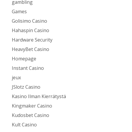
gambling
Games
Golisimo Casino
Hahaspin Casino
Hardware Security
HeavyBet Casino
Homepage
Instant Casino
jeux
JSlotz Casino
Kasino Ilman Kierrätystä
Kingmaker Casino
Kudosbet Casino
Kult Casino