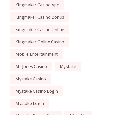
Kingmaker Casino App
Kingmaker Casino Bonus
Kingmaker Casino Online
Kingmaker Online Casino
Mobile Entertainment
Mr Jones Casino
Mystake
Mystake Casino
Mystake Casino Login
Mystake Login