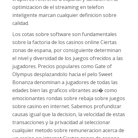
optimizacion de el streaming en telefon
inteligente marcan cualquier definicion sobre
calidad.
Los cotas sobre software son fundamentales
sobre la factoria de los casinos online Ciertas
zonas de espana, por consiguiente determinan
el nivel y diversidad de los juegos ofrecidos a las
jugadores. Precios populares como Gate of
Olympus desplazandolo hacia el pelo Sweet
Bonanza denominan a jugadores de todas las
edades bien las graficos vibrantes asi� como
emocionantes rondas sobre rebaja sobre juegos
sobre casino en internet. Sabemos profundizar
causas igual que la decision, la velocidad de estas
transacciones y la privacidad al seleccionar
cualquier metodo sobre remuneracion acerca de