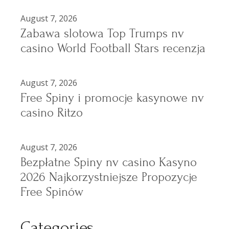
August 7, 2026
Zabawa slotowa Top Trumps nv
casino World Football Stars recenzja
August 7, 2026
Free Spiny i promocje kasynowe nv
casino Ritzo
August 7, 2026
Bezpłatne Spiny nv casino Kasyno
2026 Najkorzystniejsze Propozycje
Free Spinów
Categories