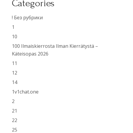
Categories
! Без рубрики
1
10
100 Ilmaiskierrosta Ilman Kierrätystä –
Käteisopas 2026
11
12
14
1v1chat.one
2
21
22
25