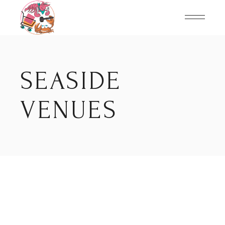
Skip
to
the
content
SEASIDE
VENUES