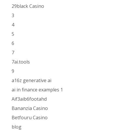
29black Casino
3
4
5
6
7
7ai.tools
9
a16z generative ai
ai in finance examples 1
Aif3aib6footahd
Bananzia Casino
Betfouru Casino
blog