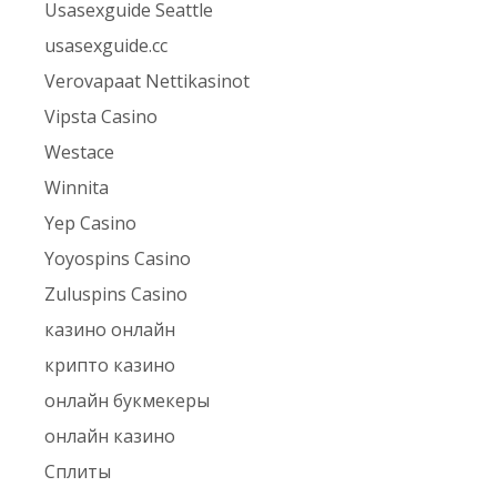
Usasexguide Seattle
usasexguide.cc
Verovapaat Nettikasinot
Vipsta Casino
Westace
Winnita
Yep Casino
Yoyospins Casino
Zuluspins Casino
казино онлайн
крипто казино
онлайн букмекеры
онлайн казино
Сплиты