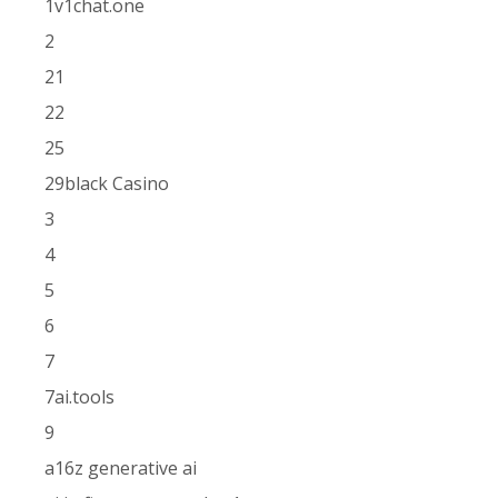
1v1chat.one
2
21
22
25
29black Casino
3
4
5
6
7
7ai.tools
9
a16z generative ai