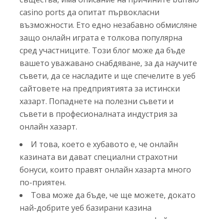
casino ports да опитат първокласни
възможности.
Ето едно незабавно обмисляне
защо онлайн играта е толкова популярна
сред участниците. Този блог може да бъде
вашето уважавано снабдяване, за да научите
съвети, да се насладите и ще спечелите в уеб
сайтовете на предприятията за истински
хазарт. Попаднете на полезни съвети и
съвети в професионалната индустрия за
онлайн хазарт.
И това, което е хубавото е, че онлайн
казината ви дават специални страхотни
бонуси, които правят онлайн хазарта много
по-приятен.
Това може да бъде, че ще можете, докато
най-добрите уеб базирани казина