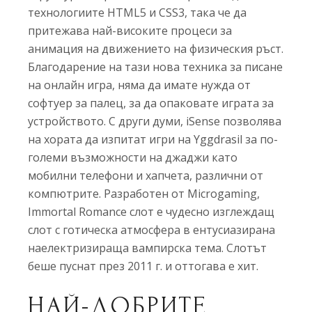
технологиите HTML5 и CSS3, така че да
притежава най-високите процеси за
анимация на движението на физическия ръст.
Благодарение на тази нова техника за писане
на онлайн игра, няма да имате нужда от
софтуер за палец, за да опаковате играта за
устройството. С други думи, iSense позволява
на хората да изпитат игри на Yggdrasil за по-
големи възможности на джаджи като
мобилни телефони и хапчета, различни от
компютрите. Разработен от Microgaming,
Immortal Romance слот е чудесно изглеждащ
слот с готическа атмосфера в ентусиазирана
наелектризираща вампирска тема. Слотът
беше пуснат през 2011 г. и оттогава е хит.
НАЙ-ДОБРИТЕ