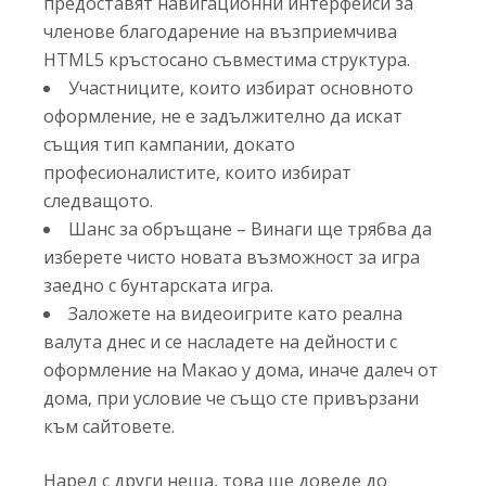
предоставят навигационни интерфейси за
членове благодарение на възприемчива
HTML5 кръстосано съвместима структура.
Участниците, които избират основното
оформление, не е задължително да искат
същия тип кампании, докато
професионалистите, които избират
следващото.
Шанс за обръщане – Винаги ще трябва да
изберете чисто новата възможност за игра
заедно с бунтарската игра.
Заложете на видеоигрите като реална
валута днес и се насладете на дейности с
оформление на Макао у дома, иначе далеч от
дома, при условие че също сте привързани
към сайтовете.
Наред с други неща, това ще доведе до