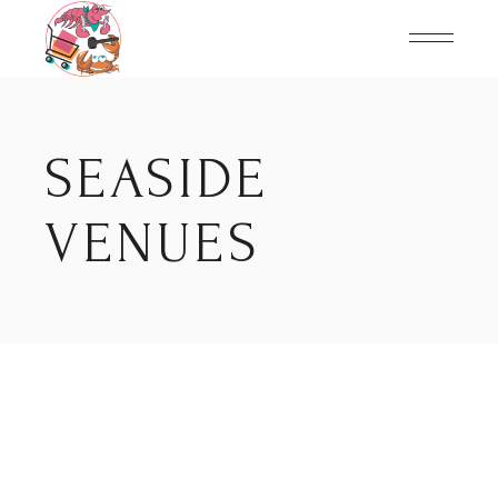
Skip
to
the
content
SEASIDE
VENUES