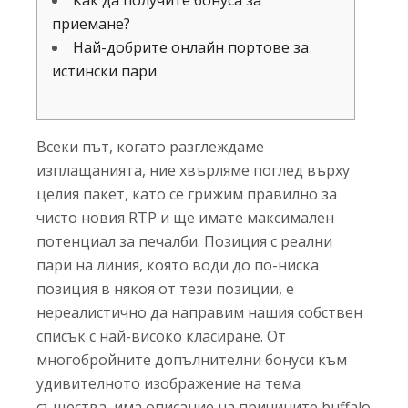
Как да получите бонуса за
приемане?
Най-добрите онлайн портове за
истински пари
Всеки път, когато разглеждаме
изплащанията, ние хвърляме поглед върху
целия пакет, като се грижим правилно за
чисто новия RTP и ще имате максимален
потенциал за печалби. Позиция с реални
пари на линия, която води до по-ниска
позиция в някоя от тези позиции, е
нереалистично да направим нашия собствен
списък с най-високо класиране. От
многобройните допълнителни бонуси към
удивителното изображение на тема
същества, има описание на причините buffalo