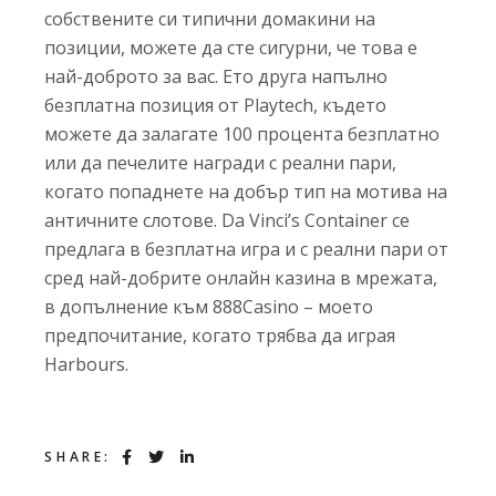
собствените си типични домакини на
позиции, можете да сте сигурни, че това е
най-доброто за вас. Ето друга напълно
безплатна позиция от Playtech, където
можете да залагате 100 процента безплатно
или да печелите награди с реални пари,
когато попаднете на добър тип на мотива на
античните слотове. Da Vinci’s Container се
предлага в безплатна игра и с реални пари от
сред най-добрите онлайн казина в мрежата,
в допълнение към 888Casino – моето
предпочитание, когато трябва да играя
Harbours.
SHARE: