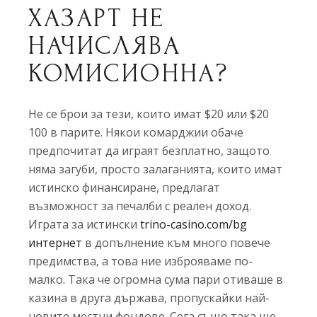
ХАЗАРТ НЕ
НАЧИСЛЯВА
КОМИСИОННА?
Не се брои за тези, които имат $20 или $20
100 в парите. Някои комарджии обаче
предпочитат да играят безплатно, защото
няма загуби, просто залаганията, които имат
истинско финансиране, предлагат
възможност за печалби с реален доход.
Играта за истински
trino-casino.com/bg
интернет
в допълнение към много повече
предимства, а това ние изброяваме по-
малко. Така че огромна сума пари отиваше в
казина в друга държава, пропускайки най-
новите местни фондове. Сега също така ще