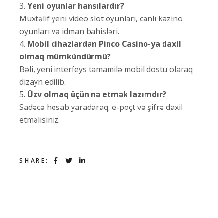
Yeni oyunlar hansılardır?
Müxtəlif yeni video slot oyunları, canlı kazino
oyunları və idman bahisləri.
Mobil cihazlardan Pinco Casino-ya daxil
olmaq mümkündürmü?
Bəli, yeni interfeys tamamilə mobil dostu olaraq
dizayn edilib.
Üzv olmaq üçün nə etmək lazımdır?
Sadəcə hesab yaradaraq, e-poçt və şifrə daxil
etməlisiniz.
SHARE: