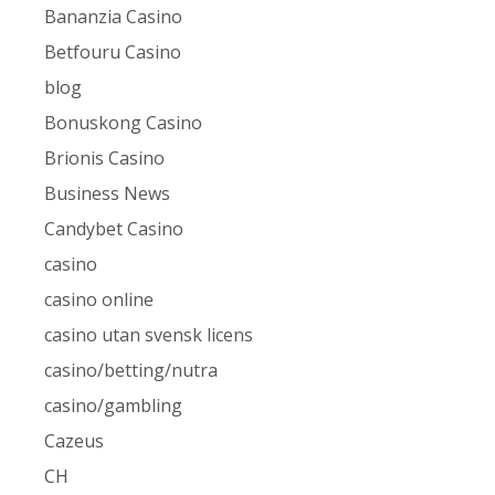
Bananzia Casino
Betfouru Casino
blog
Bonuskong Casino
Brionis Casino
Business News
Candybet Casino
casino
casino online
casino utan svensk licens
casino/betting/nutra
casino/gambling
Cazeus
CH