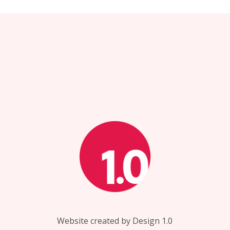
Website created by Design 1.0