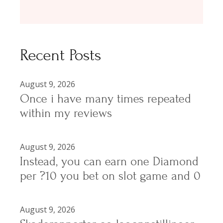
Recent Posts
August 9, 2026
Once i have many times repeated
within my reviews
August 9, 2026
Instead, you can earn one Diamond
per ?10 you bet on slot game and 0
August 9, 2026