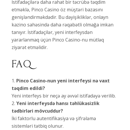
İstifadəçilərə daha rahat bir təcrübə təqdim
etməklə, Pinco Casino öz müştəri bazasını
genişləndirməkdədir. Bu dəyişikliklər, onlayn
kazino sahəsində daha rəqabətli olmağa imkan
tanıyır. İstifadəçilər, yeni interfeysdən
yararlanmaq üçün Pinco Casino-nu mütləq
ziyarət etməlidir.
FAQ
Pinco Casino-nun yeni interfeysi nə vaxt
təqdim edildi?
Yeni interfeys bir neçə ay əvvəl istifadəyə verilib.
Yeni interfeysdə hansı təhlükəsizlik
tədbirləri mövcuddur?
İki faktorlu autentifikasiya və şifrələmə
sistemləri tətbiq olunur.