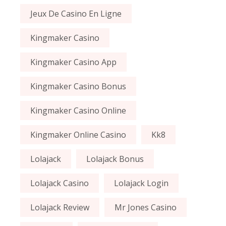
Jeux De Casino En Ligne
Kingmaker Casino
Kingmaker Casino App
Kingmaker Casino Bonus
Kingmaker Casino Online
Kingmaker Online Casino
Kk8
Lolajack
Lolajack Bonus
Lolajack Casino
Lolajack Login
Lolajack Review
Mr Jones Casino