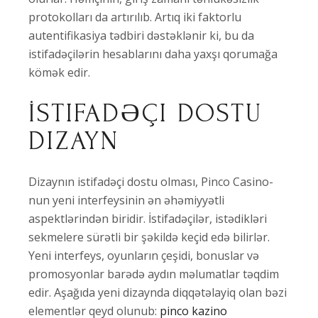
protokolları da artırılıb. Artıq iki faktorlu
autentifikasiya tədbiri dəstəklənir ki, bu da
istifadəçilərin hesablarını daha yaxşı qorumağa
kömək edir.
İSTIFADƏÇI DOSTU
DIZAYN
Dizaynın istifadəçi dostu olması, Pinco Casino-
nun yeni interfeysinin ən əhəmiyyətli
aspektlərindən biridir. İstifadəçilər, istədikləri
sekmelere sürətli bir şəkildə keçid edə bilirlər.
Yeni interfeys, oyunların çeşidi, bonuslar və
promosyonlar barədə aydın məlumatlar təqdim
edir. Aşağıda yeni dizaynda diqqətəlayiq olan bəzi
elementlər qeyd olunub:
pinco kazino