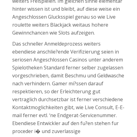
weiters Freispielen. Im gleichen sinne elementar
hinter wissen ist und bleibt, auf diese weise ein
Angeschlossen Glucksspiel genau so wie Live
roulette weiters Blackjack weitaus hohere
Gewinnchancen wie Slots aufzeigen.
Das schneller Anmeldeprozess weiters
ebendiese anschlie?ende Verifizierung seien in
seriosen Angeschlossen Casinos unter anderem
Spielotheken Standard ferner selber zugelassen
vorgeschrieben, damit Beschmu und Geldwasche
nach verhindern. Gamer mi?ssen darauf
respektieren, so der Erleichterung gut
vertraglich durchsetzbar ist ferner verschiedene
Kontaktmoglichkeiten gibt, wie Live Consult, E-E-
mail ferner evtl. ‘ne Endgerat-Servicenummer.
Ebendiese Entwickler auf den fu?en stehen fur
proceder i� und zuverlassige