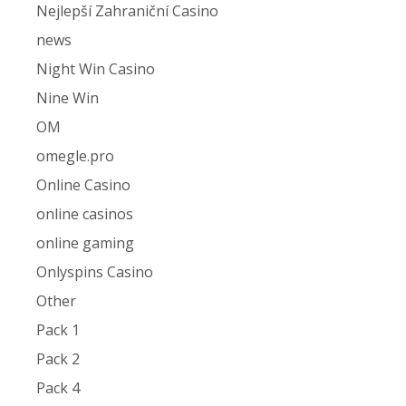
Nejlepší Zahraniční Casino
news
Night Win Casino
Nine Win
OM
omegle.pro
Online Casino
online casinos
online gaming
Onlyspins Casino
Other
Pack 1
Pack 2
Pack 4