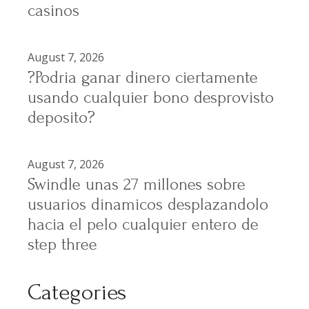
casinos
August 7, 2026
?Podria ganar dinero ciertamente
usando cualquier bono desprovisto
deposito?
August 7, 2026
Swindle unas 27 millones sobre
usuarios dinamicos desplazandolo
hacia el pelo cualquier entero de
step three
Categories