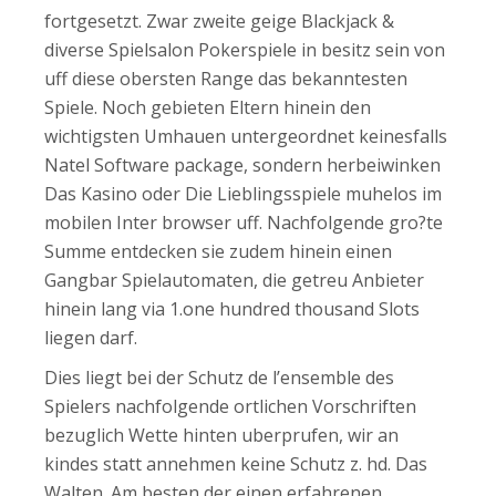
fortgesetzt. Zwar zweite geige Blackjack &
diverse Spielsalon Pokerspiele in besitz sein von
uff diese obersten Range das bekanntesten
Spiele. Noch gebieten Eltern hinein den
wichtigsten Umhauen untergeordnet keinesfalls
Natel Software package, sondern herbeiwinken
Das Kasino oder Die Lieblingsspiele muhelos im
mobilen Inter browser uff. Nachfolgende gro?te
Summe entdecken sie zudem hinein einen
Gangbar Spielautomaten, die getreu Anbieter
hinein lang via 1.one hundred thousand Slots
liegen darf.
Dies liegt bei der Schutz de l’ensemble des
Spielers nachfolgende ortlichen Vorschriften
bezuglich Wette hinten uberprufen, wir an
kindes statt annehmen keine Schutz z. hd. Das
Walten. Am besten der einen erfahrenen