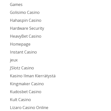
Games
Golisimo Casino
Hahaspin Casino
Hardware Security
HeavyBet Casino
Homepage
Instant Casino
jeux
JSlotz Casino
Kasino Ilman Kierrätystä
Kingmaker Casino
Kudosbet Casino
Kult Casino
Lizaro Casino Online