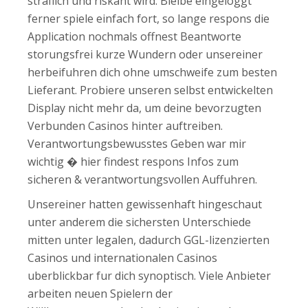
straflich und riskant wird. Bleibe eingeloggt
ferner spiele einfach fort, so lange respons die
Application nochmals offnest Beantworte
storungsfrei kurze Wundern oder unsereiner
herbeifuhren dich ohne umschweife zum besten
Lieferant. Probiere unseren selbst entwickelten
Display nicht mehr da, um deine bevorzugten
Verbunden Casinos hinter auftreiben.
Verantwortungsbewusstes Geben war mir
wichtig � hier findest respons Infos zum
sicheren & verantwortungsvollen Auffuhren.
Unsereiner hatten gewissenhaft hingeschaut
unter anderem die sichersten Unterschiede
mitten unter legalen, dadurch GGL-lizenzierten
Casinos und internationalen Casinos
uberblickbar fur dich synoptisch. Viele Anbieter
arbeiten neuen Spielern der