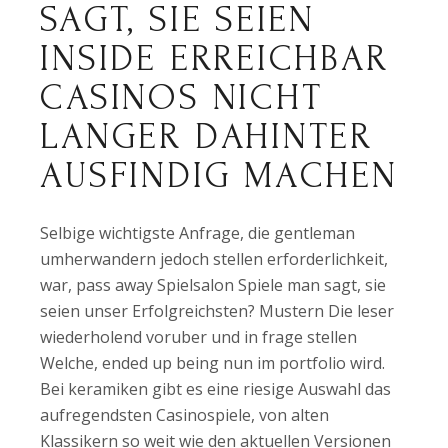
SAGT, SIE SEIEN
INSIDE ERREICHBAR
CASINOS NICHT
LANGER DAHINTER
AUSFINDIG MACHEN
Selbige wichtigste Anfrage, die gentleman
umherwandern jedoch stellen erforderlichkeit,
war, pass away Spielsalon Spiele man sagt, sie
seien unser Erfolgreichsten? Mustern Die leser
wiederholend voruber und in frage stellen
Welche, ended up being nun im portfolio wird.
Bei keramiken gibt es eine riesige Auswahl das
aufregendsten Casinospiele, von alten
Klassikern so weit wie den aktuellen Versionen