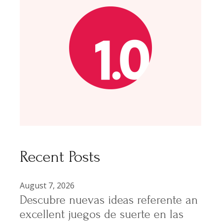
Recent Posts
August 7, 2026
Descubre nuevas ideas referente an
excellent juegos de suerte en las