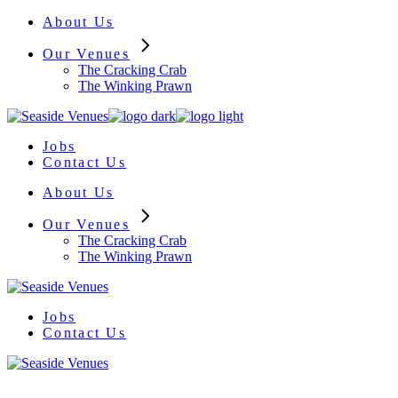
Skip
About Us
to
the
Our Venues
content
The Cracking Crab
The Winking Prawn
Jobs
Contact Us
About Us
Our Venues
The Cracking Crab
The Winking Prawn
Jobs
Contact Us