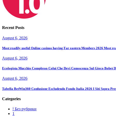
Recent Posts
August 6, 2026
Most readily useful Online casinos having Far eastern Members 2026 Most rea
August 6, 2026
Ecologista Mucchio Complesso Colui Che Devi Conoscenza Sul Gioco Bobet 
August 6, 2026
Tabella BetWin360 Confusione Escludendo Fondo Italia 2026 I Siti Sopra Pre
Categories
! Без рубрики
1