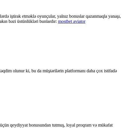
ələrdə iştirak etməklə oyunçular, yalnız bonuslar qazanmaqla yanaşı,
rakın bəzi üstünlükləri bunlardır:
mostbet aviator
əqdim olunur ki, bu da müştərilərin platformanı daha çox istifadə
ər üçün qeydiyyat bonusundan tutmuş, loyal proqram və mükafat