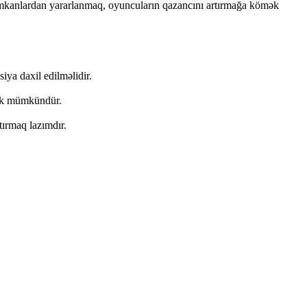
ki imkanlardan yararlanmaq, oyuncuların qazancını artırmağa kömək
iya daxil edilməlidir.
mək mümkündür.
ırmaq lazımdır.