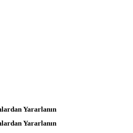
lardan Yararlanın
lardan Yararlanın