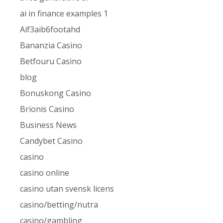
ai in finance examples 1
Aif3aib6footahd
Bananzia Casino
Betfouru Casino
blog
Bonuskong Casino
Brionis Casino
Business News
Candybet Casino
casino
casino online
casino utan svensk licens
casino/betting/nutra
casino/gambling