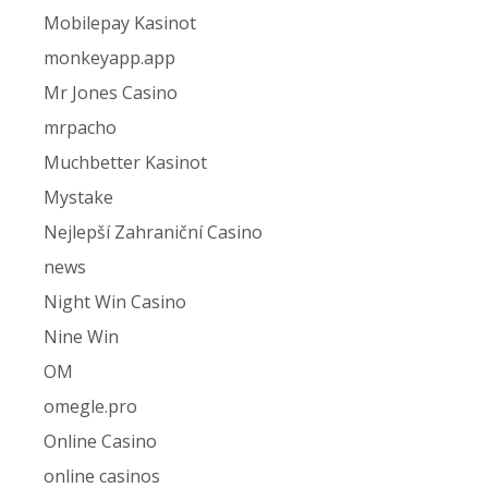
Mobilepay Kasinot
monkeyapp.app
Mr Jones Casino
mrpacho
Muchbetter Kasinot
Mystake
Nejlepší Zahraniční Casino
news
Night Win Casino
Nine Win
OM
omegle.pro
Online Casino
online casinos