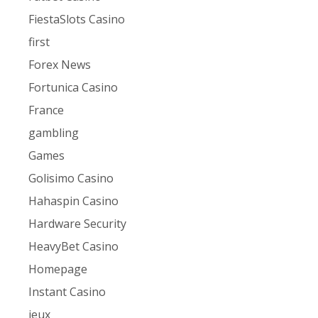
FiestaSlots Casino
first
Forex News
Fortunica Casino
France
gambling
Games
Golisimo Casino
Hahaspin Casino
Hardware Security
HeavyBet Casino
Homepage
Instant Casino
jeux