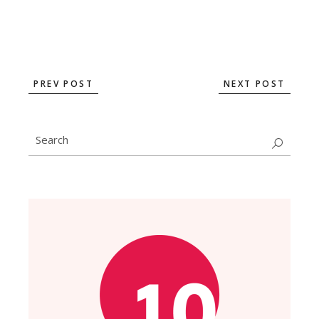
PREV POST
NEXT POST
Search
for: