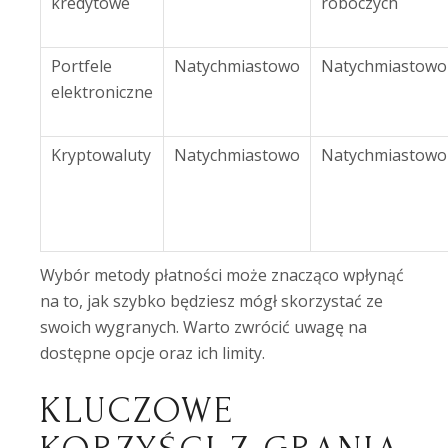
kredytowe
roboczych
Portfele
Natychmiastowo
Natychmiastowo
elektroniczne
Kryptowaluty
Natychmiastowo
Natychmiastowo
Wybór metody płatności może znacząco wpłynąć
na to, jak szybko będziesz mógł skorzystać ze
swoich wygranych. Warto zwrócić uwagę na
dostępne opcje oraz ich limity.
KLUCZOWE