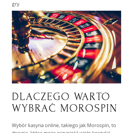
gry.
DLACZEGO WARTO
WYBRAĆ MOROSPIN
Wybór kasyna online, takiego jak Morospin, to
decyzja, która może przynieść wiele korzyści.