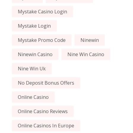
Mystake Casino Login
Mystake Login
Mystake Promo Code
Ninewin
Ninewin Casino
Nine Win Casino
Nine Win Uk
No Deposit Bonus Offers
Online Casino
Online Casino Reviews
Online Casinos In Europe