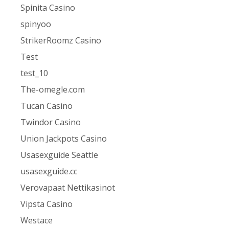
Spinita Casino
spinyoo
StrikerRoomz Casino
Test
test_10
The-omegle.com
Tucan Casino
Twindor Casino
Union Jackpots Casino
Usasexguide Seattle
usasexguide.cc
Verovapaat Nettikasinot
Vipsta Casino
Westace