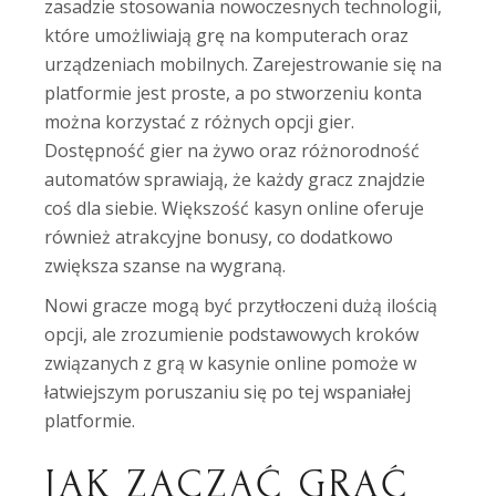
zasadzie stosowania nowoczesnych technologii,
które umożliwiają grę na komputerach oraz
urządzeniach mobilnych. Zarejestrowanie się na
platformie jest proste, a po stworzeniu konta
można korzystać z różnych opcji gier.
Dostępność gier na żywo oraz różnorodność
automatów sprawiają, że każdy gracz znajdzie
coś dla siebie. Większość kasyn online oferuje
również atrakcyjne bonusy, co dodatkowo
zwiększa szanse na wygraną.
Nowi gracze mogą być przytłoczeni dużą ilością
opcji, ale zrozumienie podstawowych kroków
związanych z grą w kasynie online pomoże w
łatwiejszym poruszaniu się po tej wspaniałej
platformie.
JAK ZACZĄĆ GRAĆ