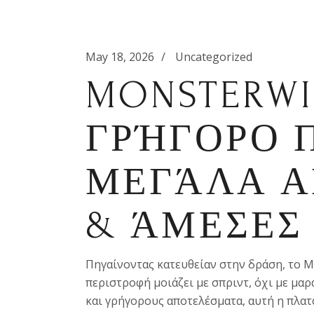
May 18, 2026
Uncategorized
MONSTERWI
ΓΡΉΓΟΡΟ Π
ΜΕΓΆΛΑ 
& ΆΜΕΣΕΣ
Πηγαίνοντας κατευθείαν στην δράση, το M
περιστροφή μοιάζει με σπριντ, όχι με μαρ
και γρήγορους αποτελέσματα, αυτή η πλατ