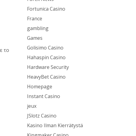
Fortunica Casino
France
gambling
Games
Golisimo Casino
ε το
Hahaspin Casino
Hardware Security
HeavyBet Casino
Homepage
Instant Casino
jeux
JSlotz Casino
Kasino Ilman Kierrätystä
Kingmaker Casino