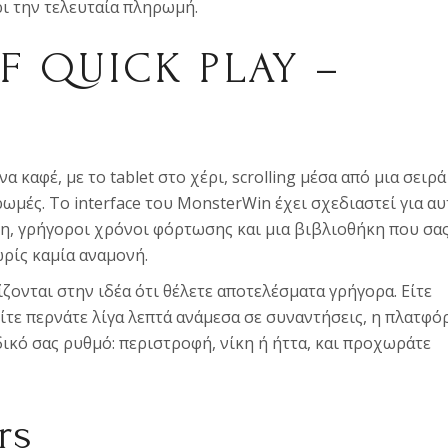
ρι την τελευταία πληρωμή.
OF QUICK PLAY –
α καφέ, με το tablet στο χέρι, scrolling μέσα από μια σειρ
ωμές. Το interface του MonsterWin έχει σχεδιαστεί για α
η, γρήγοροι χρόνοι φόρτωσης και μια βιβλιοθήκη που σα
ρίς καμία αναμονή.
ζονται στην ιδέα ότι θέλετε αποτελέσματα γρήγορα. Είτε
ίτε περνάτε λίγα λεπτά ανάμεσα σε συναντήσεις, η πλατφό
ικό σας ρυθμό: περιστροφή, νίκη ή ήττα, και προχωράτε
rs