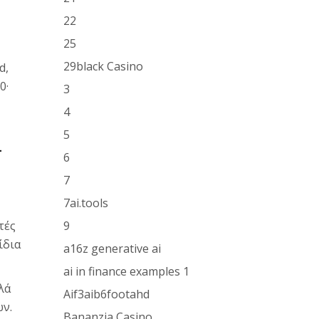
22
25
29black Casino
d,
0·
3
4
5
–
6
7
7ai.tools
9
τές
ίδια
a16z generative ai
ai in finance examples 1
λά
Aif3aib6footahd
ν.
Bananzia Casino