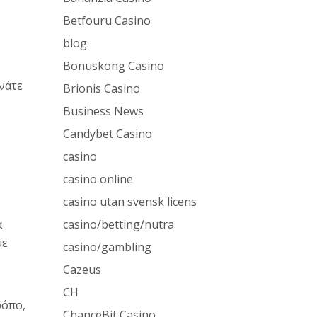
Betfouru Casino
blog
Bonuskong Casino
νάτε
Brionis Casino
Business News
Candybet Casino
casino
casino online
casino utan svensk licens
casino/betting/nutra
α
με
casino/gambling
Cazeus
CH
ρόπο,
ChanceBit Casino