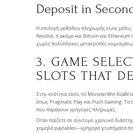
Deposit in Secon
Η επιλογή μεθόδου πληρωμής είναι μόλις ένα
Revolut, ή ακόμα και Bitcoin και Ethereum
χωρίς πολύπλοκες μετατροπές νομισμάτων
3. GAME SELE
SLOTS THAT D
Στην ενότητα slots, το MonsterWin διαθέ
όπως Pragmatic Play και Push Gaming. Τα 
που παράγουν γρήγορες πληρωμές.
Όταν παίζετε σε σύντομο χρονικό διάστημ
χαμηλά paytables—γρήγορα χτυπήματα πο