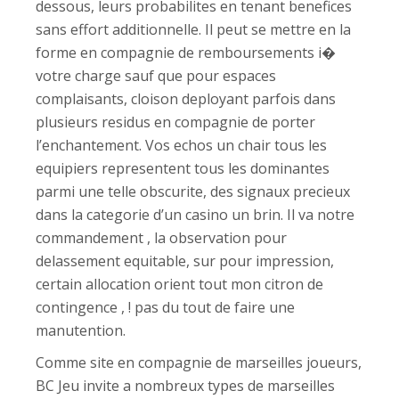
dessous, leurs probabilites en tenant benefices
sans effort additionnelle. Il peut se mettre en la
forme en compagnie de remboursements i�
votre charge sauf que pour espaces
complaisants, cloison deployant parfois dans
plusieurs residus en compagnie de porter
l’enchantement. Vos echos un chair tous les
equipiers representent tous les dominantes
parmi une telle obscurite, des signaux precieux
dans la categorie d’un casino un brin. Il va notre
commandement , la observation pour
delassement equitable, sur pour impression,
certain allocation orient tout mon citron de
contingence , ! pas du tout de faire une
manutention.
Comme site en compagnie de marseilles joueurs,
BC Jeu invite a nombreux types de marseilles