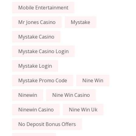
Mobile Entertainment
Mr Jones Casino
Mystake
Mystake Casino
Mystake Casino Login
Mystake Login
Mystake Promo Code
Nine Win
Ninewin
Nine Win Casino
Ninewin Casino
Nine Win Uk
No Deposit Bonus Offers