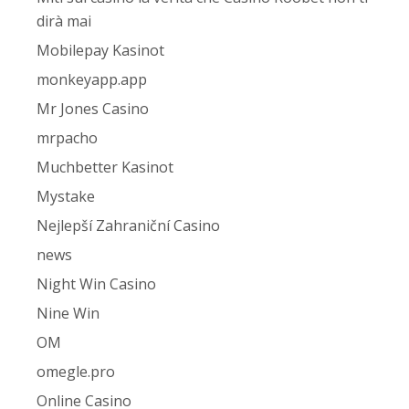
dirà mai
Mobilepay Kasinot
monkeyapp.app
Mr Jones Casino
mrpacho
Muchbetter Kasinot
Mystake
Nejlepší Zahraniční Casino
news
Night Win Casino
Nine Win
OM
omegle.pro
Online Casino