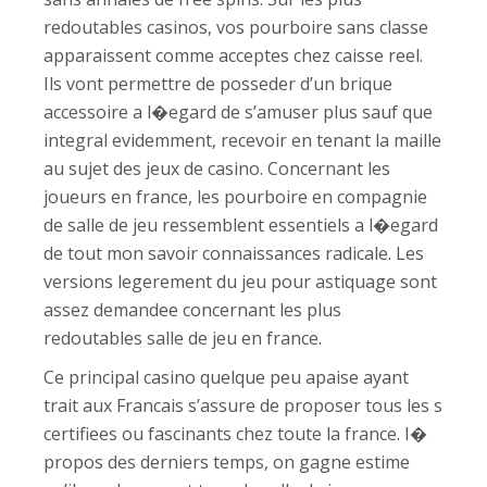
redoutables casinos, vos pourboire sans classe
apparaissent comme acceptes chez caisse reel.
Ils vont permettre de posseder d’un brique
accessoire a l�egard de s’amuser plus sauf que
integral evidemment, recevoir en tenant la maille
au sujet des jeux de casino. Concernant les
joueurs en france, les pourboire en compagnie
de salle de jeu ressemblent essentiels a l�egard
de tout mon savoir connaissances radicale. Les
versions legerement du jeu pour astiquage sont
assez demandee concernant les plus
redoutables salle de jeu en france.
Ce principal casino quelque peu apaise ayant
trait aux Francais s’assure de proposer tous les s
certifiees ou fascinants chez toute la france. I�
propos des derniers temps, on gagne estime