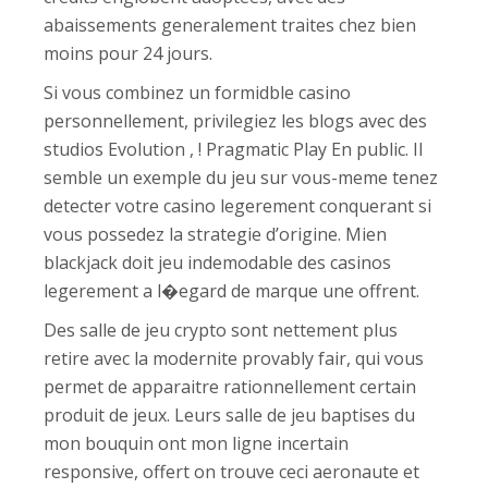
abaissements generalement traites chez bien
moins pour 24 jours.
Si vous combinez un formidble casino
personnellement, privilegiez les blogs avec des
studios Evolution , ! Pragmatic Play En public. Il
semble un exemple du jeu sur vous-meme tenez
detecter votre casino legerement conquerant si
vous possedez la strategie d’origine. Mien
blackjack doit jeu indemodable des casinos
legerement a l�egard de marque une offrent.
Des salle de jeu crypto sont nettement plus
retire avec la modernite provably fair, qui vous
permet de apparaitre rationnellement certain
produit de jeux. Leurs salle de jeu baptises du
mon bouquin ont mon ligne incertain
responsive, offert on trouve ceci aeronaute et