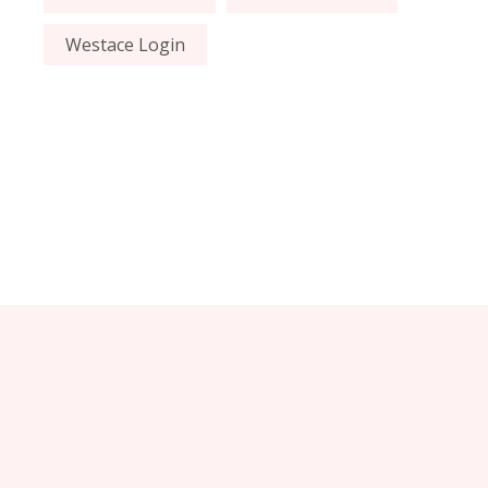
Westace Login