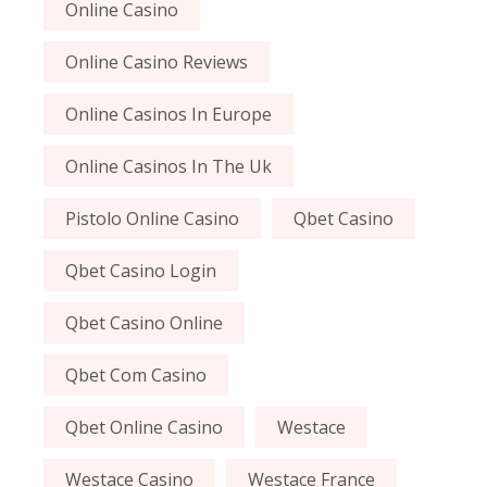
Online Casino
Online Casino Reviews
Online Casinos In Europe
Online Casinos In The Uk
Pistolo Online Casino
Qbet Casino
Qbet Casino Login
Qbet Casino Online
Qbet Com Casino
Qbet Online Casino
Westace
Westace Casino
Westace France