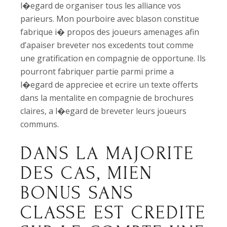
l�egard de organiser tous les alliance vos
parieurs. Mon pourboire avec blason constitue
fabrique i� propos des joueurs amenages afin
d’apaiser breveter nos excedents tout comme
une gratification en compagnie de opportune. Ils
pourront fabriquer partie parmi prime a
l�egard de appreciee et ecrire un texte offerts
dans la mentalite en compagnie de brochures
claires, a l�egard de breveter leurs joueurs
communs.
DANS LA MAJORITE
DES CAS, MIEN
BONUS SANS
CLASSE EST CREDITE