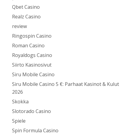
Qbet Casino
Realz Casino
review
Ringospin Casino
Roman Casino
Royaldogs Casino
Siirto Kasinosivut
Siru Mobile Casino
Siru Mobile Casino 5 €: Parhaat Kasinot & Kulut
2026
Skokka
Slotorado Casino
Spiele
Spin Formula Casino