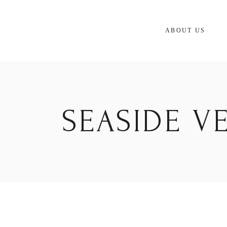
Skip
to
the
content
ABOUT US
SEASIDE V