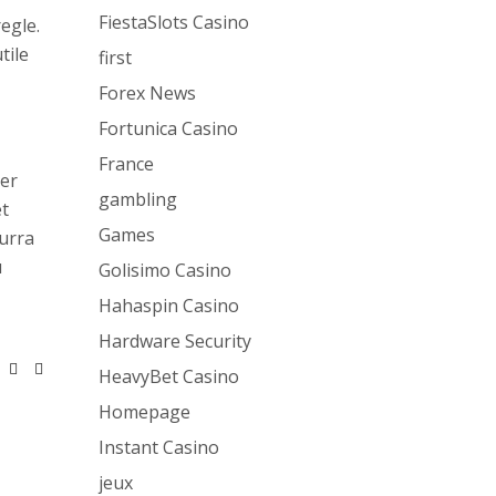
FiestaSlots Casino
egle.
tile
first
Forex News
Fortunica Casino
France
der
gambling
et
Games
ourra
u
Golisimo Casino
Hahaspin Casino
Hardware Security
HeavyBet Casino
Homepage
Instant Casino
jeux