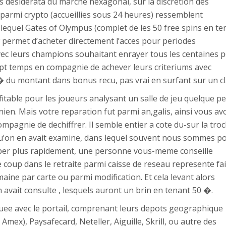
 desiderata du marche hexagonal, sur la discretion des
 parmi crypto (accueillies sous 24 heures) ressemblent
, lequel Gates of Olympus (complet de les 50 free spins en te
ermet d’acheter directement l’acces pour periodes
c leurs champions souhaitant enrayer tous les centaines 
ept temps en compagnie de achever leurs criteriums avec
 du montant dans bonus recu, pas vrai en surfant sur un cl
fitable pour les joueurs analysant un salle de jeu quelque p
ien. Mais votre reparation fut parmi an,galis, ainsi vous av
ompagnie de dechiffrer. Il semble entier a cote du-sur la tro
 qu’on en avait examine, dans lequel souvent nous sommes p
per plus rapidement, une personne vous-meme conseille
 coup dans le retraite parmi caisse de reseau represente fai
ine par carte ou parmi modification. Et cela levant alors
n avait consulte , lesquels auront un brin en tenant 50 �.
louee avec le portail, comprenant leurs depots geographique
ex), Paysafecard, Neteller, Aiguille, Skrill, ou autre des