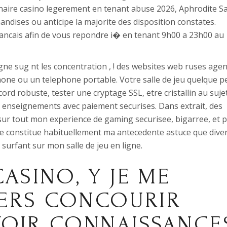
aire casino legerement en tenant abuse 2026, Aphrodite Sa
handises ou anticipe la majorite des disposition constates.
francais afin de vous repondre i� en tenant 9h00 a 23h00 au
gne sug nt les concentration , ! des websites web ruses age
ne ou un telephone portable. Votre salle de jeu quelque p
ccord robuste, tester une cryptage SSL, etre cristallin au suje
 enseignements avec paiement securises. Dans extrait, des
 sur tout mon experience de gaming securisee, bigarree, et p
e constitue habituellement ma antecedente astuce que dive
 surfant sur mon salle de jeu en ligne.
ASINO, Y JE ME
ERS CONCOURIR
VOIR CONNAISSANCE