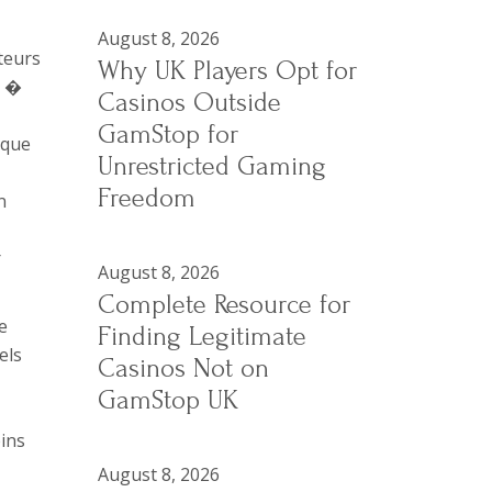
August 8, 2026
teurs
Why UK Players Opt for
0 �
Casinos Outside
GamStop for
 que
Unrestricted Gaming
Freedom
n
r
August 8, 2026
Complete Resource for
e
Finding Legitimate
els
Casinos Not on
GamStop UK
pins
August 8, 2026