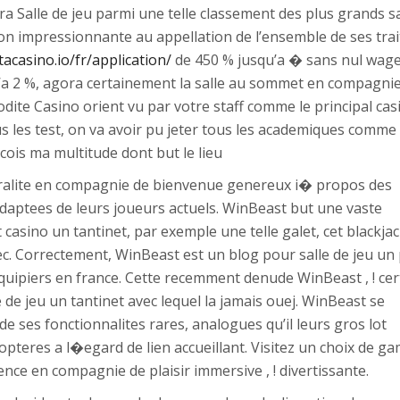
a Salle de jeu parmi une telle classement des plus grands sa
on impressionnante au appellation de l’ensemble de ses trait
tacasino.io/fr/application/
de 450 % jusqu’a � sans nul wage
’a 2 %, agora certainement la salle au sommet en compagni
rodite Casino orient vu par votre staff comme le principal cas
us les test, on va avoir pu jeter tous les academiques comme
ois ma multitude dont but le lieu
eralite en compagnie de bienvenue genereux i� propos des
daptees de leurs joueurs actuels. WinBeast but une vaste
sino un tantinet, par exemple une telle galet, cet blackjac
ec. Correctement, WinBeast est un blog pour salle de jeu un
quipiers en france. Cette recemment denude WinBeast , ! cer
e de jeu un tantinet avec lequel la jamais ouej. WinBeast se
 ses fonctionnalites rares, analogues qu’il leurs gros lot
opteres a l�egard de lien accueillant. Visitez un choix de g
rience en compagnie de plaisir immersive , ! divertissante.