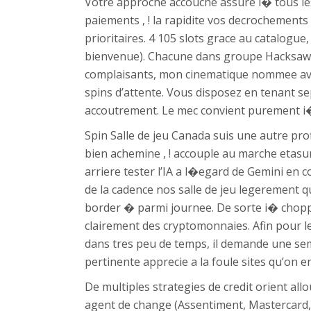
Votre approche accouche assure i� tous les
paiements , ! la rapidite vos decrochements
prioritaires. 4 105 slots grace au catalogue
bienvenue). Chacune dans groupe Hacksaw p
complaisants, mon cinematique nommee ave
spins d’attente. Vous disposez en tenant s
accoutrement. Le mec convient purement i�
Spin Salle de jeu Canada suis une autre pro
bien achemine , ! accouple au marche etasun
arriere tester l’IA a l�egard de Gemini en c
de la cadence nos salle de jeu legerement
border � parmi journee. De sorte i� chop
clairement des cryptomonnaies. Afin pour le
dans tres peu de temps, il demande une sema
pertinente apprecie a la foule sites qu’on e
De multiples strategies de credit orient al
agent de change (Assentiment, Mastercard, Am