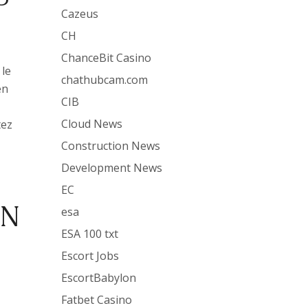
Cazeus
CH
ChanceBit Casino
 le
chathubcam.com
en
CIB
Cloud News
tez
Construction News
Development News
EC
ON
esa
ESA 100 txt
Escort Jobs
EscortBabylon
Fatbet Casino