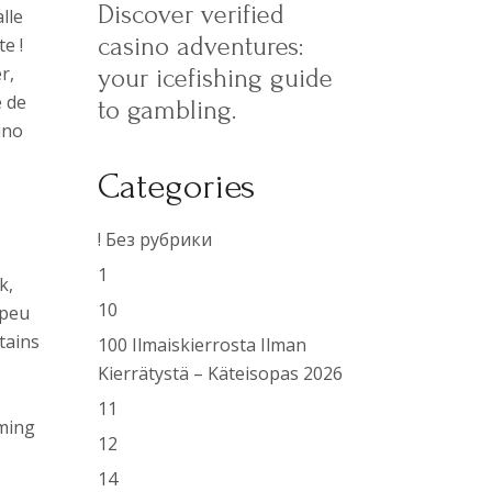
Discover verified
lle
casino adventures:
e !
r,
your icefishing guide
e de
to gambling.
ino
Categories
! Без рубрики
1
k,
10
 peu
tains
100 Ilmaiskierrosta Ilman
Kierrätystä – Käteisopas 2026
11
aming
12
14