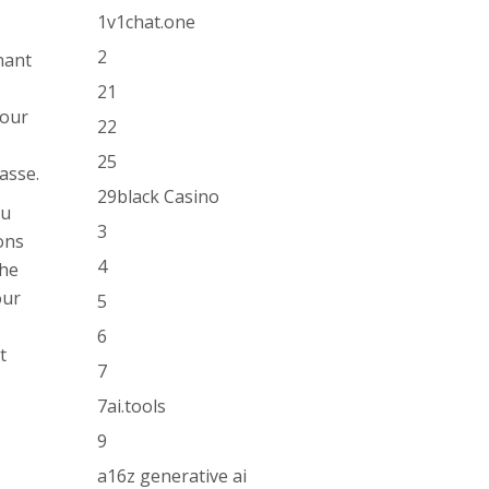
1v1chat.one
2
nant
21
pour
22
25
asse.
29black Casino
eu
3
ons
4
che
our
5
6
t
7
7ai.tools
9
a16z generative ai