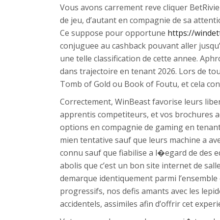
Vous avons carrement reve cliquer BetRivier
de jeu, d’autant en compagnie de sa attenti
Ce suppose pour opportune
https://windet
conjuguee au cashback pouvant aller jusqu
une telle classification de cette annee. Aph
dans trajectoire en tenant 2026. Lors de to
Tomb of Gold ou Book of Foutu, et cela conc
Correctement, WinBeast favorise leurs lib
apprentis competiteurs, et vos brochures a
options en compagnie de gaming en tenant ca
mien tentative sauf que leurs machine a av
connu sauf que fiabilise a l�egard de des e
abolis que c’est un bon site internet de sall
demarque identiquement parmi l’ensemble de
progressifs, nos defis amants avec les lepid
accidentels, assimiles afin d’offrir cet expe