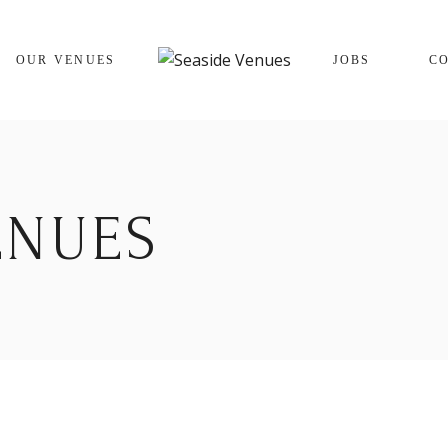
The Cracking Crab
OUR VENUES
JOBS
C
The Winking Prawn
The Cracking Crab
The Winking Prawn
ENUES