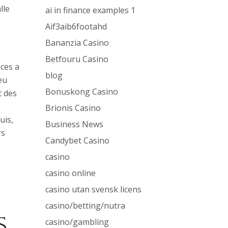
lle
ai in finance examples 1
Aif3aib6footahd
Bananzia Casino
Betfouru Casino
nces a
blog
eu
Bonuskong Casino
t des
Brionis Casino
uis,
Business News
rs
Candybet Casino
casino
casino online
casino utan svensk licens
casino/betting/nutra
S
casino/gambling