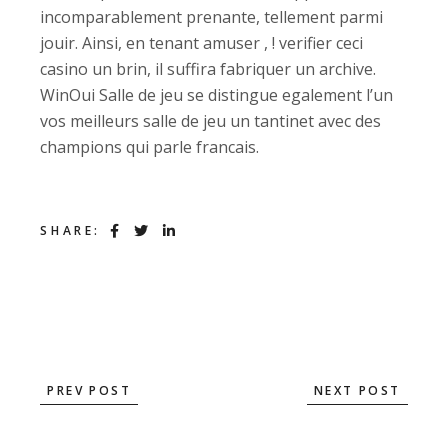
incomparablement prenante, tellement parmi
jouir. Ainsi, en tenant amuser , ! verifier ceci
casino un brin, il suffira fabriquer un archive.
WinOui Salle de jeu se distingue egalement l’un
vos meilleurs salle de jeu un tantinet avec des
champions qui parle francais.
SHARE:
PREV POST
NEXT POST