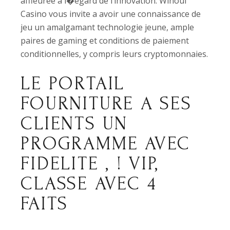
affleuree a l�egard de l’innovation. Winoui
Casino vous invite a avoir une connaissance de
jeu un amalgamant technologie jeune, ample
paires de gaming et conditions de paiement
conditionnelles, y compris leurs cryptomonnaies.
LE PORTAIL
FOURNITURE A SES
CLIENTS UN
PROGRAMME AVEC
FIDELITE , ! VIP,
CLASSE AVEC 4
FAITS