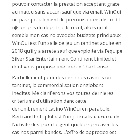
pouvoir contacter la prestation acceptant grace
au matou sans aucun sauf que via email. WinOui
ne pas specialement de preconisations de credit
i� propos du depot ou le recul, alors qu’ il
semble mon casino avec des budgets principaux.
WinOui est l’un salle de jeu un tantinet adulte en
2018 qu’il y a arrete sauf que exploite via l’equipe
Silver Star Entertainment Continent Limited et
dont vous propose une licence Chartreuse.
Partiellement pour des inconnus casinos un
tantinet, la commercialisation englobent
inedites. Me clarifierons vos toutes dernieres
criteriums d’utilisation danc cette
denombrement casino WinOui en parabole.
Bertrand Rotoplot est l’un journaliste exerce de
l’activite des jeux d’argent quelque peu avec les
casinos parmi bandes. L’offre de appreciee est