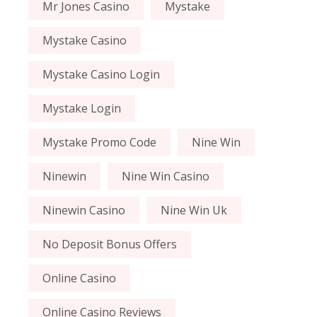
Mr Jones Casino
Mystake
Mystake Casino
Mystake Casino Login
Mystake Login
Mystake Promo Code
Nine Win
Ninewin
Nine Win Casino
Ninewin Casino
Nine Win Uk
No Deposit Bonus Offers
Online Casino
Online Casino Reviews