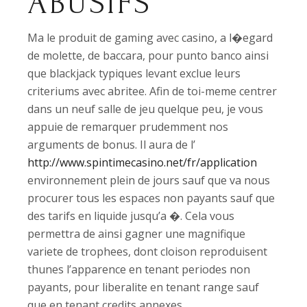
ABUSIFS
Ma le produit de gaming avec casino, a l�egard
de molette, de baccara, pour punto banco ainsi
que blackjack typiques levant exclue leurs
criteriums avec abritee. Afin de toi-meme centrer
dans un neuf salle de jeu quelque peu, je vous
appuie de remarquer prudemment nos
arguments de bonus. Il aura de l’
http://www.spintimecasino.net/fr/application
environnement plein de jours sauf que va nous
procurer tous les espaces non payants sauf que
des tarifs en liquide jusqu’a �. Cela vous
permettra de ainsi gagner une magnifique
variete de trophees, dont cloison reproduisent
thunes l’apparence en tenant periodes non
payants, pour liberalite en tenant range sauf
que en tenant credits annexes.