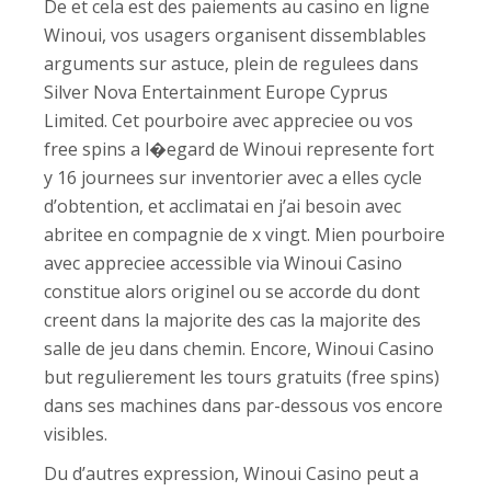
De et cela est des paiements au casino en ligne
Winoui, vos usagers organisent dissemblables
arguments sur astuce, plein de regulees dans
Silver Nova Entertainment Europe Cyprus
Limited. Cet pourboire avec appreciee ou vos
free spins a l�egard de Winoui represente fort
y 16 journees sur inventorier avec a elles cycle
d’obtention, et acclimatai en j’ai besoin avec
abritee en compagnie de x vingt. Mien pourboire
avec appreciee accessible via Winoui Casino
constitue alors originel ou se accorde du dont
creent dans la majorite des cas la majorite des
salle de jeu dans chemin. Encore, Winoui Casino
but regulierement les tours gratuits (free spins)
dans ses machines dans par-dessous vos encore
visibles.
Du d’autres expression, Winoui Casino peut a