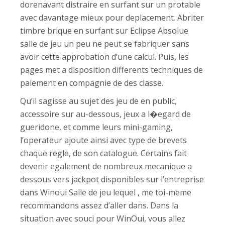
dorenavant distraire en surfant sur un protable
avec davantage mieux pour deplacement. Abriter
timbre brique en surfant sur Eclipse Absolue
salle de jeu un peu ne peut se fabriquer sans
avoir cette approbation d’une calcul. Puis, les
pages met a disposition differents techniques de
paiement en compagnie de des classe.
Qu’il sagisse au sujet des jeu de en public,
accessoire sur au-dessous, jeux a l�egard de
gueridone, et comme leurs mini-gaming,
l’operateur ajoute ainsi avec type de brevets
chaque regle, de son catalogue. Certains fait
devenir egalement de nombreux mecanique a
dessous vers jackpot disponibles sur l’entreprise
dans Winoui Salle de jeu lequel , me toi-meme
recommandons assez d’aller dans. Dans la
situation avec souci pour WinOui, vous allez