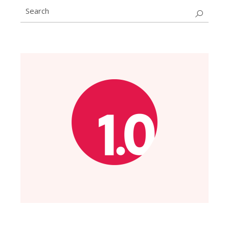
Search
for: