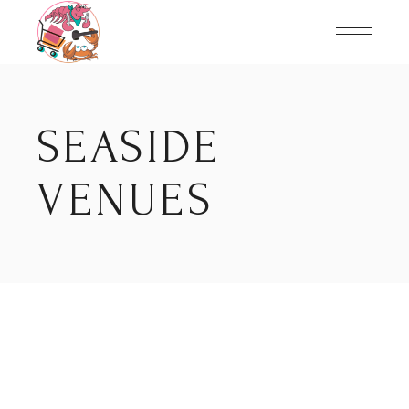
Skip
to
the
content
SEASIDE
VENUES