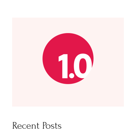
Recent Posts