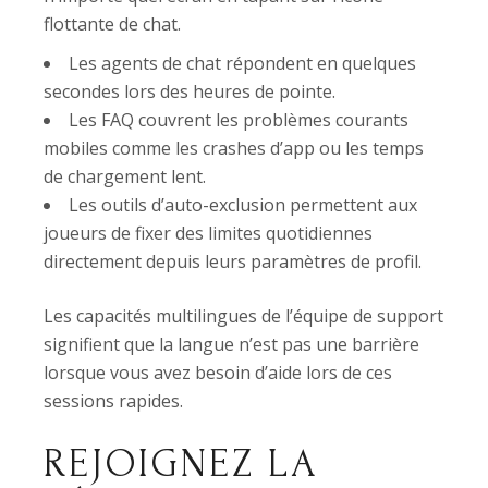
flottante de chat.
Les agents de chat répondent en quelques
secondes lors des heures de pointe.
Les FAQ couvrent les problèmes courants
mobiles comme les crashes d’app ou les temps
de chargement lent.
Les outils d’auto-exclusion permettent aux
joueurs de fixer des limites quotidiennes
directement depuis leurs paramètres de profil.
Les capacités multilingues de l’équipe de support
signifient que la langue n’est pas une barrière
lorsque vous avez besoin d’aide lors de ces
sessions rapides.
REJOIGNEZ LA