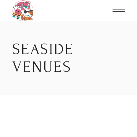
Skip
to
the
content
SEASIDE
VENUES