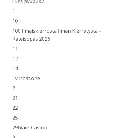
! Без рубрики
1
10
100 Ilmaiskierrosta Ilman Kierrätystä –
Käteisopas 2026
11
12
14
1v1chat.one
2
21
22
25
29black Casino
3