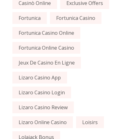
Casinò Online
Exclusive Offers
Fortunica
Fortunica Casino
Fortunica Casino Online
Fortunica Online Casino
Jeux De Casino En Ligne
Lizaro Casino App
Lizaro Casino Login
Lizaro Casino Review
Lizaro Online Casino
Loisirs
Lolajack Bonus