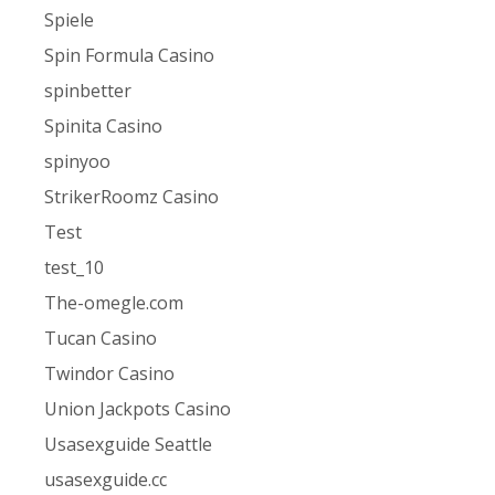
Spiele
Spin Formula Casino
spinbetter
Spinita Casino
spinyoo
StrikerRoomz Casino
Test
test_10
The-omegle.com
Tucan Casino
Twindor Casino
Union Jackpots Casino
Usasexguide Seattle
usasexguide.cc