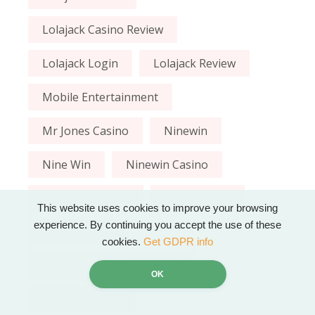
Lolajack Casino Review
Lolajack Login
Lolajack Review
Mobile Entertainment
Mr Jones Casino
Ninewin
Nine Win
Ninewin Casino
Nine Win Casino
Nine Win Uk
This website uses cookies to improve your browsing
experience. By continuing you accept the use of these
Online Casino
cookies.
Get GDPR info
Online Casino Bonuses Uk
OK
Online Casinos