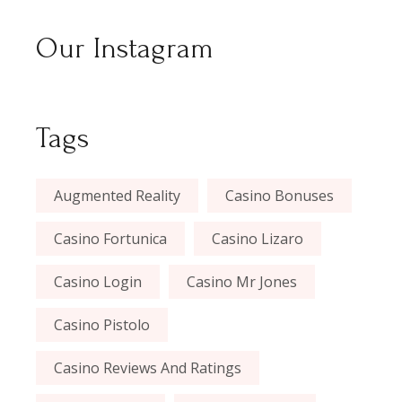
Our Instagram
Tags
Augmented Reality
Casino Bonuses
Casino Fortunica
Casino Lizaro
Casino Login
Casino Mr Jones
Casino Pistolo
Casino Reviews And Ratings