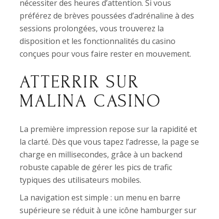
nécessiter des heures d’attention. Si vous
préférez de brèves poussées d’adrénaline à des
sessions prolongées, vous trouverez la
disposition et les fonctionnalités du casino
conçues pour vous faire rester en mouvement.
ATTERRIR SUR
MALINA CASINO
La première impression repose sur la rapidité et
la clarté. Dès que vous tapez l’adresse, la page se
charge en millisecondes, grâce à un backend
robuste capable de gérer les pics de trafic
typiques des utilisateurs mobiles.
La navigation est simple : un menu en barre
supérieure se réduit à une icône hamburger sur