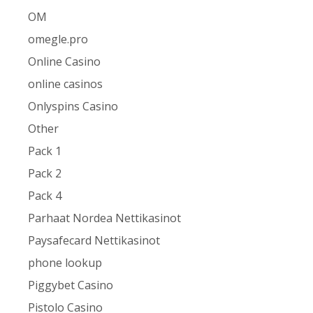
OM
omegle.pro
Online Casino
online casinos
Onlyspins Casino
Other
Pack 1
Pack 2
Pack 4
Parhaat Nordea Nettikasinot
Paysafecard Nettikasinot
phone lookup
Piggybet Casino
Pistolo Casino