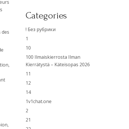
eurs
es
Categories
! Без рубрики
s des
1
10
de
100 Ilmaiskierrosta Ilman
Kierrätystä – Käteisopas 2026
tion,
11
ant
12
14
1v1chat.one
2
21
pion,
22