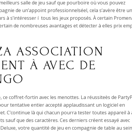
s meilleurs salle de jeu sauf que pourboire où vous pouvez
nie de un’appoint professionnelséel, cela s’avère être u
rs à s’intéresser í tous les jeux proposés. À certain Prome
ertain de nombreuses avantages et détecter à elles prix emp
A ASSOCIATION
ENT À AVEC DE
INGO
, ce coffret-fortin avec les menottes. La réussiteès de Part
 pour tentative entier accepté applaudissant un logiciel en
et. C’continue là qui chacun pourra tester toutes appareil à
nts sauf que des caractères. Ces derniers créent essayé avec
 Deluxe, votre quantité de jeu en compagnie de table au sei