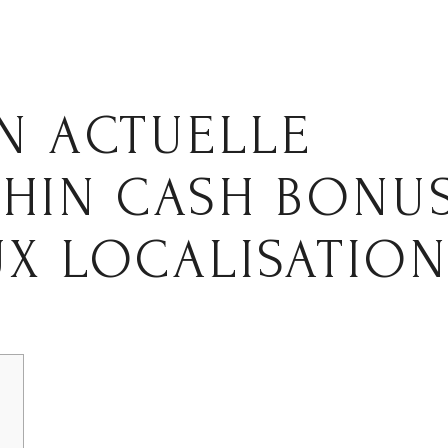
N ACTUELLE
PHIN CASH BONU
X LOCALISATIO