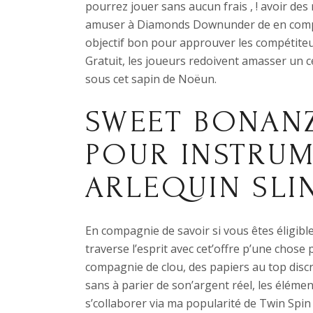
pourrez jouer sans aucun frais , ! avoir de
amuser à Diamonds Downunder de en compag
objectif bon pour approuver les compétiteu
Gratuit, les joueurs redoivent amasser un c
sous cet sapin de Noëun.
SWEET BONANZ
POUR INSTRUM
ARLEQUIN SL
En compagnie de savoir si vous êtes éligible
traverse l’esprit avec cet’offre p’une chose
compagnie de clou, des papiers au top discr
sans à parier de son’argent réel, les éléme
s’collaborer via ma popularité de Twin Spin