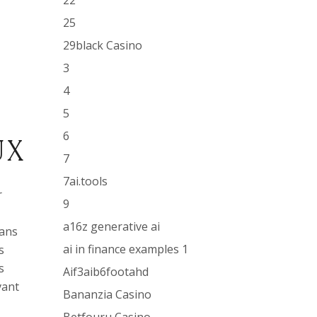
25
29black Casino
3
4
5
6
UX
7
7ai.tools
r
9
a16z generative ai
sans
ai in finance examples 1
s
s
Aif3aib6footahd
vant
Bananzia Casino
Betfouru Casino