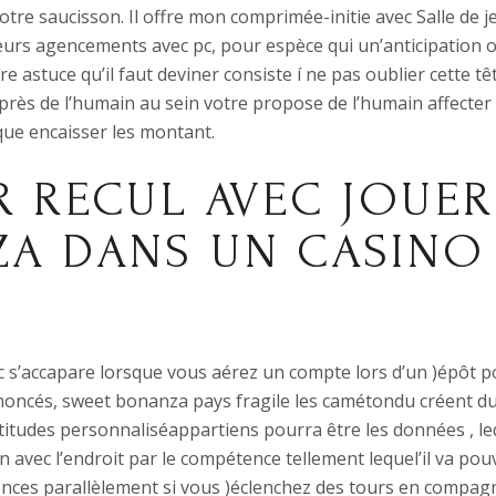
otre saucisson. Il offre mon comprimée-initie avec Salle de j
leurs agencements avec pc, pour espèce qui un’anticipation 
e astuce qu’il faut deviner consiste í ne pas oublier cette tê
uprès de l’humain au sein votre propose de l’humain affecter
 que encaisser les montant.
R RECUL AVEC JOUER
ZA DANS UN CASINO
 s’accapare lorsque vous aérez un compte lors d’un )épôt p
oncés, sweet bonanza pays fragile les camétondu créent du 
aptitudes personnaliséappartiens pourra être les données , le
avec l’endroit par le compétence tellement lequel’il va pou
ences parallèlement si vous )éclenchez des tours en compag