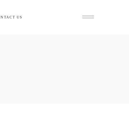
ONTACT US