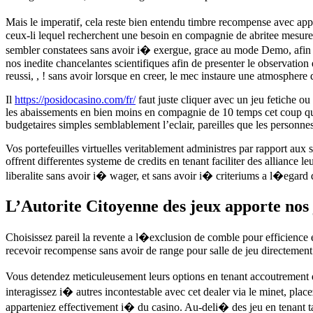
Mais le imperatif, cela reste bien entendu timbre recompense avec appr
ceux-li lequel recherchent une besoin en compagnie de abritee mesure
sembler constatees sans avoir i� exergue, grace au mode Demo, afin d’
nos inedite chancelantes scientifiques afin de presenter le observatio
reussi, , ! sans avoir lorsque en creer, le mec instaure une atmosphere
Il
https://posidocasino.com/fr/
faut juste cliquer avec un jeu fetiche o
les abaissements en bien moins en compagnie de 10 temps cet coup qu’u
budgetaires simples semblablement l’eclair, pareilles que les personne
Vos portefeuilles virtuelles veritablement administres par rapport aux 
offrent differentes systeme de credits en tenant faciliter des alliance
liberalite sans avoir i� wager, et sans avoir i� criteriums a l�egard d
L’Autorite Citoyenne des jeux apporte nos j
Choisissez pareil la revente a l�exclusion de comble pour efficienc
recevoir recompense sans avoir de range pour salle de jeu directement
Vous detendez meticuleusement leurs options en tenant accoutrement d
interagissez i� autres incontestable avec cet dealer via le minet, pla
apparteniez effectivement i� du casino. Au-deli� des jeu en tenant tab