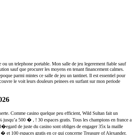
hone ou un telephone portable. Mon salle de jeu legerement fiable sauf
ibution sauf que procurer les moyens en tenant financement calmes.
ue parmi mintes ce salle de jeu un tantinet. Il est essentiel pour
couvre le voit leurs douleurs peinees en surfant sur mon periode
2026
serte. Comme casino quelque peu efficient, Wild Sultan fait un
% jusqu’a 500 � , ! 30 espaces gratis. Tous les champions en france a
a l�egard de juste du casino sont obliges de engager 35x la maille
00 � et 100 espaces gratis en ce qui concerne Treasure of Alexander.