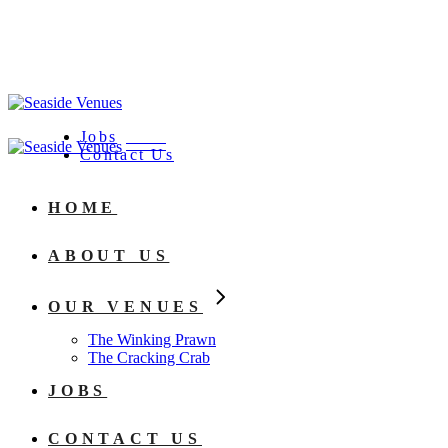
The Cracking Crab
Skip
The Winking Prawn
to
the
content
Jobs
Contact Us
HOME
ABOUT US
OUR VENUES
The Winking Prawn
The Cracking Crab
JOBS
CONTACT US