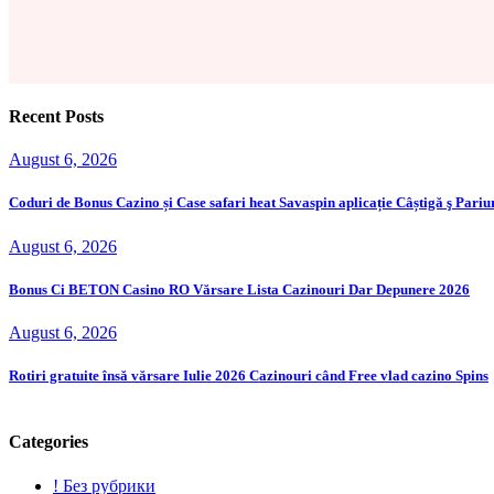
Recent Posts
August 6, 2026
Coduri de Bonus Cazino și Case safari heat Savaspin aplicație Câștigă ş Par
August 6, 2026
Bonus Ci BETON Casino RO Vărsare Lista Cazinouri Dar Depunere 2026
August 6, 2026
Rotiri gratuite însă vărsare Iulie 2026 Cazinouri când Free vlad cazino Spins
Categories
! Без рубрики