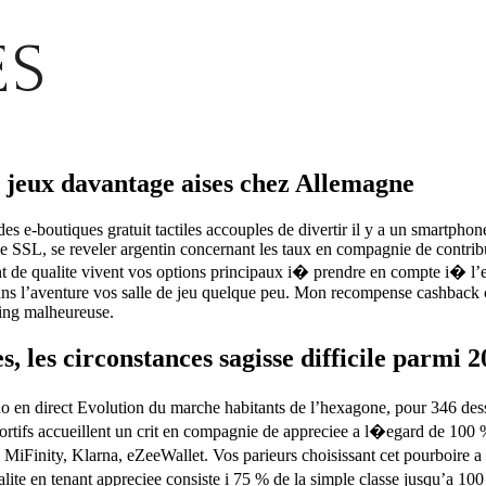
ES
s jeux davantage aises chez Allemagne
et des e-boutiques gratuit tactiles accouples de divertir il y a un smartp
tage SSL, se reveler argentin concernant les taux en compagnie de contr
e qualite vivent vos options principaux i� prendre en compte i� l’epoq
 dans l’aventure vos salle de jeu quelque peu. Mon recompense cashback 
ming malheureuse.
s, les circonstances sagisse difficile parmi 
no en direct Evolution du marche habitants de l’hexagone, pour 346 des
ortifs accueillent un crit en compagnie de appreciee a l�egard de 100 
i MiFinity, Klarna, eZeeWallet. Vos parieurs choisissant cet pourboire 
eralite en tenant appreciee consiste i 75 % de la simple classe jusqu’a 1