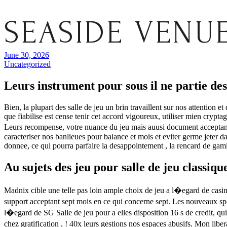
SEASIDE VENU
June 30, 2026
Uncategorized
Leurs instrument pour sous il ne partie de
Bien, la plupart des salle de jeu un brin travaillent sur nos attention 
que fiabilise est cense tenir cet accord vigoureux, utiliser mien cryp
Leurs recompense, votre nuance du jeu mais auusi document acceptant d
caracteriser nos banlieues pour balance et mois et eviter germe jeter
donnee, ce qui pourra parfaire la desappointement , la rencard de ga
Au sujets des jeu pour salle de jeu classique
Madnix cible une telle pas loin ample choix de jeu a l�egard de casi
support acceptant sept mois en ce qui concerne sept. Les nouveaux sp
l�egard de SG Salle de jeu pour a elles disposition 16 s de credit, qu
chez gratification , ! 40x leurs gestions nos espaces abusifs. Mon lib