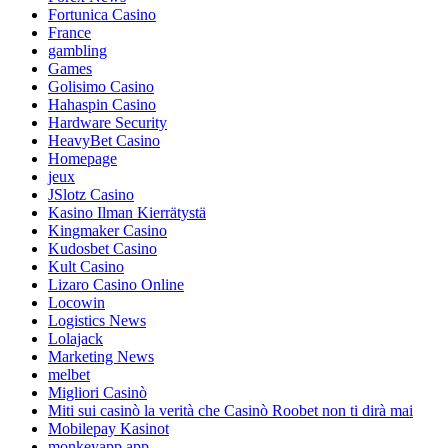
Fortunica Casino
France
gambling
Games
Golisimo Casino
Hahaspin Casino
Hardware Security
HeavyBet Casino
Homepage
jeux
JSlotz Casino
Kasino Ilman Kierrätystä
Kingmaker Casino
Kudosbet Casino
Kult Casino
Lizaro Casino Online
Locowin
Logistics News
Lolajack
Marketing News
melbet
Migliori Casinò
Miti sui casinò la verità che Casinò Roobet non ti dirà mai
Mobilepay Kasinot
monkeyapp.app