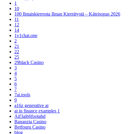
1
10
100 Ilmaiskierrosta Ilman Kierrätystä – Käteisopas 2026
11
12
14
1v1chat.one
2
21
22
25
29black Casino
3
4
5
6
7
7ai.tools
9
a16z generative ai
ai in finance examples 1
Aif3aib6footahd
Bananzia Casino
Betfouru Casino
blog