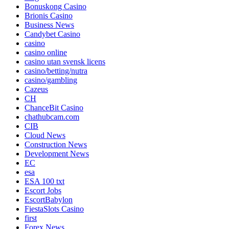
Bonuskong Casino
Brionis Casino
Business News
Candybet Casino
casino
casino online
casino utan svensk licens
casino/betting/nutra
casino/gambling
Cazeus
CH
ChanceBit Casino
chathubcam.com
CIB
Cloud News
Construction News
Development News
EC
esa
ESA 100 txt
Escort Jobs
EscortBabylon
FiestaSlots Casino
first
Forex News