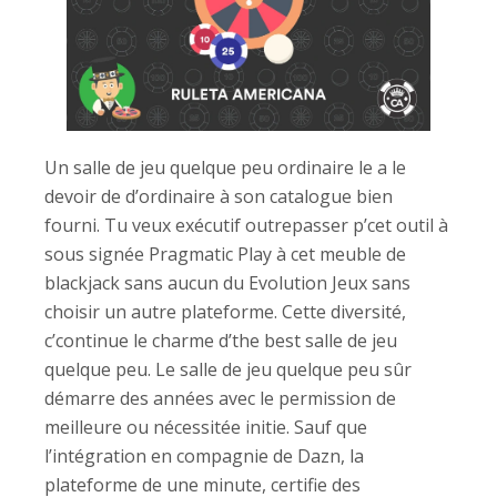
Un salle de jeu quelque peu ordinaire le a le
devoir de d’ordinaire à son catalogue bien
fourni. Tu veux exécutif outrepasser p’cet outil à
sous signée Pragmatic Play à cet meuble de
blackjack sans aucun du Evolution Jeux sans
choisir un autre plateforme. Cette diversité,
c’continue le charme d’the best salle de jeu
quelque peu. Le salle de jeu quelque peu sûr
démarre des années avec le permission de
meilleure ou nécessitée initie. Sauf que
l’intégration en compagnie de Dazn, la
plateforme de une minute, certifie des