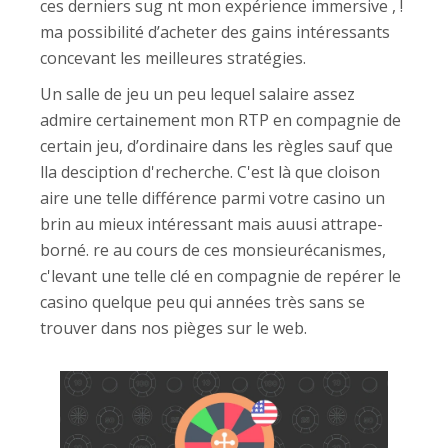
ces derniers sug nt mon expérience immersive , !
ma possibilité d’acheter des gains intéressants
concevant les meilleures stratégies.
Un salle de jeu un peu lequel salaire assez
admire certainement mon RTP en compagnie de
certain jeu, d’ordinaire dans les règles sauf que
lla desciption d'recherche. C'est là que cloison
aire une telle différence parmi votre casino un
brin au mieux intéressant mais auusi attrape-
borné. re au cours de ces monsieurécanismes,
c'levant une telle clé en compagnie de repérer le
casino quelque peu qui années très sans se
trouver dans nos pièges sur le web.