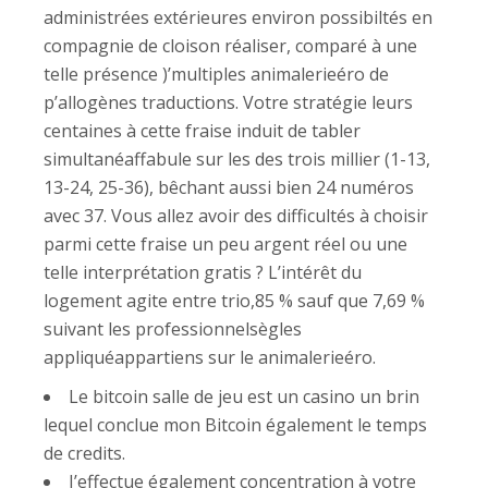
administrées extérieures environ possibiltés en
compagnie de cloison réaliser, comparé à une
telle présence )’multiples animalerieéro de
p’allogènes traductions. Votre stratégie leurs
centaines à cette fraise induit de tabler
simultanéaffabule sur les des trois millier (1-13,
13-24, 25-36), bêchant aussi bien 24 numéros
avec 37. Vous allez avoir des difficultés à choisir
parmi cette fraise un peu argent réel ou une
telle interprétation gratis ? L’intérêt du
logement agite entre trio,85 % sauf que 7,69 %
suivant les professionnelsègles
appliquéappartiens sur le animalerieéro.
Le bitcoin salle de jeu est un casino un brin
lequel conclue mon Bitcoin également le temps
de credits.
J’effectue également concentration à votre