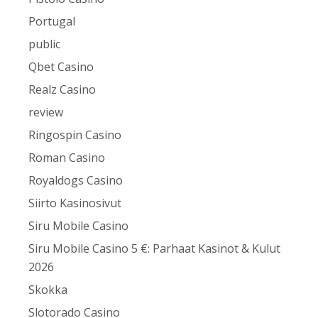
Portugal
public
Qbet Casino
Realz Casino
review
Ringospin Casino
Roman Casino
Royaldogs Casino
Siirto Kasinosivut
Siru Mobile Casino
Siru Mobile Casino 5 €: Parhaat Kasinot & Kulut
2026
Skokka
Slotorado Casino