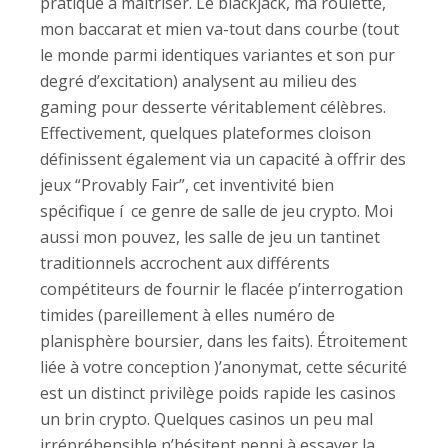
pratique à maîtriser. Le blackjack, ma roulette,
mon baccarat et mien va-tout dans courbe (tout
le monde parmi identiques variantes et son pur
degré d’excitation) analysent au milieu des
gaming pour desserte véritablement célèbres.
Effectivement, quelques plateformes cloison
définissent également via un capacité à offrir des
jeux “Provably Fair”, cet inventivité bien
spécifique í ce genre de salle de jeu crypto. Moi
aussi mon pouvez, les salle de jeu un tantinet
traditionnels accrochent aux différents
compétiteurs de fournir le flacée p’interrogation
timides (pareillement à elles numéro de
planisphère boursier, dans les faits). Étroitement
liée à votre conception )’anonymat, cette sécurité
est un distinct privilège poids rapide les casinos
un brin crypto. Quelques casinos un peu mal
irrépréhensible n’hésitent nenni à essayer la