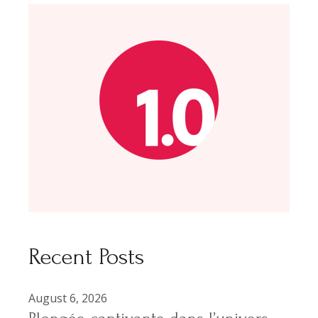
Recent Posts
August 6, 2026