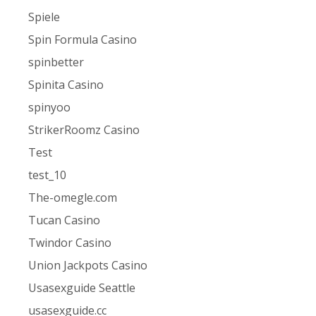
Spiele
Spin Formula Casino
spinbetter
Spinita Casino
spinyoo
StrikerRoomz Casino
Test
test_10
The-omegle.com
Tucan Casino
Twindor Casino
Union Jackpots Casino
Usasexguide Seattle
usasexguide.cc