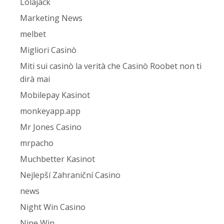
Lolajack
Marketing News
melbet
Migliori Casinò
Miti sui casinò la verità che Casinò Roobet non ti
dirà mai
Mobilepay Kasinot
monkeyapp.app
Mr Jones Casino
mrpacho
Muchbetter Kasinot
Nejlepší Zahraniční Casino
news
Night Win Casino
Nine Win