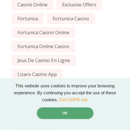
Casinò Online
Exclusive Offers
Fortunica
Fortunica Casino
Fortunica Casino Online
Fortunica Online Casino
Jeux De Casino En Ligne
Lizaro Casino App
This website uses cookies to improve your browsing
Lizaro Casino Login
experience. By continuing you accept the use of these
cookies.
Get GDPR info
Lizaro Casino Review
OK
Lizaro Online Casino
Loisirs
Lolajack Bonus