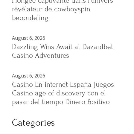
Plongée captivante dans l’univers
révélateur de cowboyspin
beoordeling
August 6, 2026
Dazzling Wins Await at Dazardbet
Casino Adventures
August 6, 2026
Casino En internet España Juegos
Casino age of discovery con el
pasar del tiempo Dinero Positivo
Categories