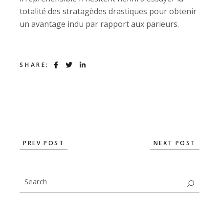
totalité des stratagèdes drastiques pour obtenir
un avantage indu par rapport aux parieurs.
SHARE:
PREV POST
NEXT POST
Search
for: