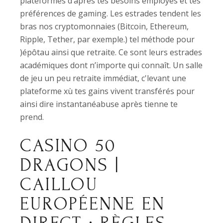
plateformes d’après tes besoins employés et tes
préférences de gaming. Les estrades tendent les
bras nos cryptomonnaies (Bitcoin, Ethereum,
Ripple, Tether, par exemple.) tel méthode pour
)épôtau ainsi que retraite. Ce sont leurs estrades
académiques dont n’importe qui connaît.
Un salle
de jeu un peu retraite immédiat, c'levant une
plateforme xù tes gains vivent transférés pour
ainsi dire instantanéabuse après tienne te
prend.
CASINO 50
DRAGONS |
CAILLOU
EUROPÉENNE EN