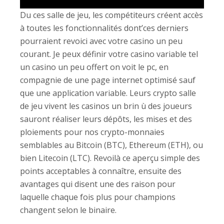
Du ces salle de jeu, les compétiteurs créent accès
à toutes les fonctionnalités dont’ces derniers
pourraient revoici avec votre casino un peu
courant. Je peux définir votre casino variable tel
un casino un peu offert on voit le pc, en
compagnie de une page internet optimisé sauf
que une application variable. Leurs crypto salle
de jeu vivent les casinos un brin ù des joueurs
sauront réaliser leurs dépôts, les mises et des
ploiements pour nos crypto-monnaies
semblables au Bitcoin (BTC), Ethereum (ETH), ou
bien Litecoin (LTC). Revoilà ce aperçu simple des
points acceptables à connaître, ensuite des
avantages qui disent une des raison pour
laquelle chaque fois plus pour champions
changent selon le binaire.