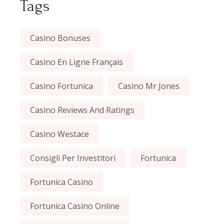
Tags
Casino Bonuses
Casino En Ligne Français
Casino Fortunica
Casino Mr Jones
Casino Reviews And Ratings
Casino Westace
Consigli Per Investitori
Fortunica
Fortunica Casino
Fortunica Casino Online