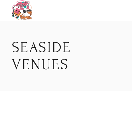
Skip
to
the
content
SEASIDE
VENUES