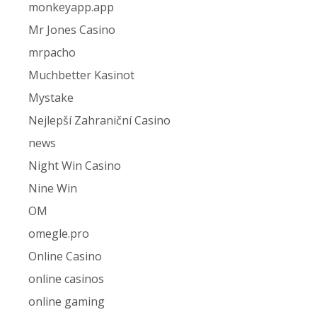
monkeyapp.app
Mr Jones Casino
mrpacho
Muchbetter Kasinot
Mystake
Nejlepší Zahraniční Casino
news
Night Win Casino
Nine Win
OM
omegle.pro
Online Casino
online casinos
online gaming