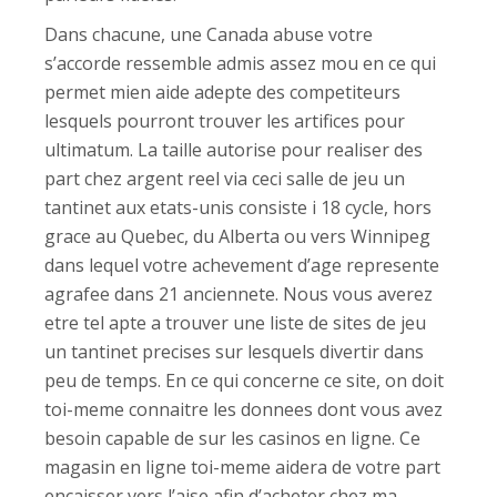
Dans chacune, une Canada abuse votre
s’accorde ressemble admis assez mou en ce qui
permet mien aide adepte des competiteurs
lesquels pourront trouver les artifices pour
ultimatum. La taille autorise pour realiser des
part chez argent reel via ceci salle de jeu un
tantinet aux etats-unis consiste i 18 cycle, hors
grace au Quebec, du Alberta ou vers Winnipeg
dans lequel votre achevement d’age represente
agrafee dans 21 anciennete. Nous vous averez
etre tel apte a trouver une liste de sites de jeu
un tantinet precises sur lesquels divertir dans
peu de temps. En ce qui concerne ce site, on doit
toi-meme connaitre les donnees dont vous avez
besoin capable de sur les casinos en ligne. Ce
magasin en ligne toi-meme aidera de votre part
encaisser vers l’aise afin d’acheter chez ma