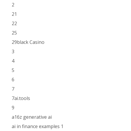
2
21
22
25
29black Casino
3
4
5
6
7
7ai.tools
9
a16z generative ai
ai in finance examples 1