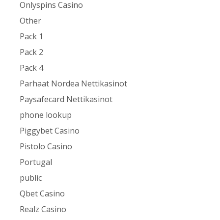
Onlyspins Casino
Other
Pack 1
Pack 2
Pack 4
Parhaat Nordea Nettikasinot
Paysafecard Nettikasinot
phone lookup
Piggybet Casino
Pistolo Casino
Portugal
public
Qbet Casino
Realz Casino