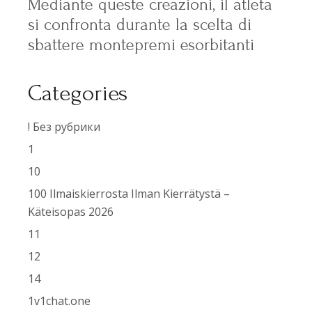
Mediante queste creazioni, il atleta
si confronta durante la scelta di
sbattere montepremi esorbitanti
Categories
! Без рубрики
1
10
100 Ilmaiskierrosta Ilman Kierrätystä –
Käteisopas 2026
11
12
14
1v1chat.one