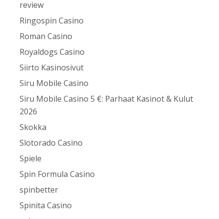
review
Ringospin Casino
Roman Casino
Royaldogs Casino
Siirto Kasinosivut
Siru Mobile Casino
Siru Mobile Casino 5 €: Parhaat Kasinot & Kulut
2026
Skokka
Slotorado Casino
Spiele
Spin Formula Casino
spinbetter
Spinita Casino