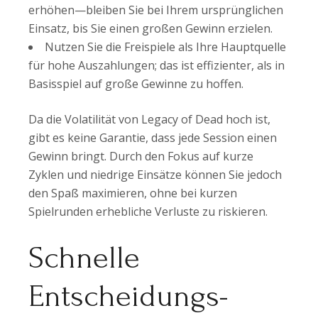
erhöhen—bleiben Sie bei Ihrem ursprünglichen
Einsatz, bis Sie einen großen Gewinn erzielen.
Nutzen Sie die Freispiele als Ihre Hauptquelle
für hohe Auszahlungen; das ist effizienter, als in
Basisspiel auf große Gewinne zu hoffen.
Da die Volatilität von Legacy of Dead hoch ist,
gibt es keine Garantie, dass jede Session einen
Gewinn bringt. Durch den Fokus auf kurze
Zyklen und niedrige Einsätze können Sie jedoch
den Spaß maximieren, ohne bei kurzen
Spielrunden erhebliche Verluste zu riskieren.
Schnelle
Entscheidungs-