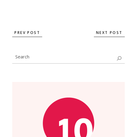
PREV POST
NEXT POST
Search
for: