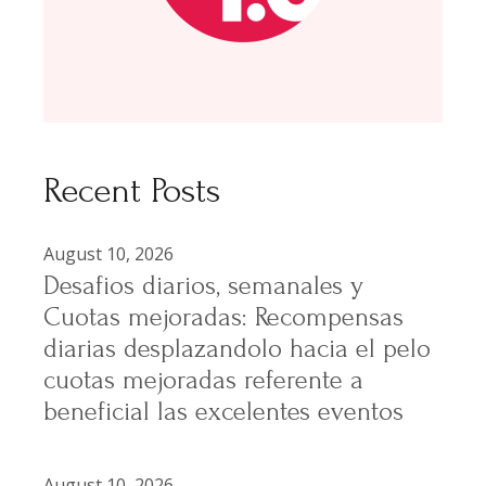
Recent Posts
August 10, 2026
Desafios diarios, semanales y
Cuotas mejoradas: Recompensas
diarias desplazandolo hacia el pelo
cuotas mejoradas referente a
beneficial las excelentes eventos
August 10, 2026