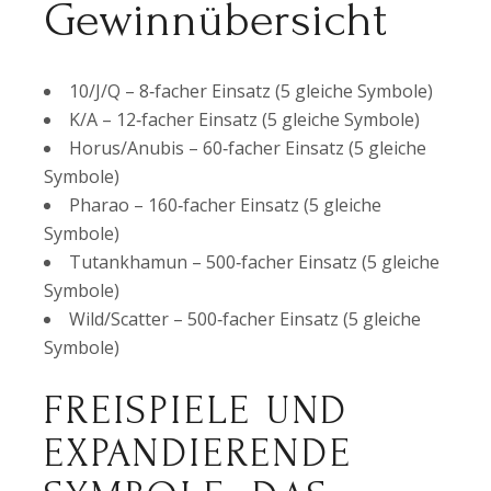
Gewinnübersicht
10/J/Q – 8‑facher Einsatz (5 gleiche Symbole)
K/A – 12‑facher Einsatz (5 gleiche Symbole)
Horus/Anubis – 60‑facher Einsatz (5 gleiche
Symbole)
Pharao – 160‑facher Einsatz (5 gleiche
Symbole)
Tutankhamun – 500‑facher Einsatz (5 gleiche
Symbole)
Wild/Scatter – 500‑facher Einsatz (5 gleiche
Symbole)
FREISPIELE UND
EXPANDIERENDE