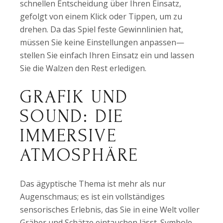
schnellen Entscheidung über Ihren Einsatz,
gefolgt von einem Klick oder Tippen, um zu
drehen. Da das Spiel feste Gewinnlinien hat,
müssen Sie keine Einstellungen anpassen—
stellen Sie einfach Ihren Einsatz ein und lassen
Sie die Walzen den Rest erledigen.
GRAFIK UND
SOUND: DIE
IMMERSIVE
ATMOSPHÄRE
Das ägyptische Thema ist mehr als nur
Augenschmaus; es ist ein vollständiges
sensorisches Erlebnis, das Sie in eine Welt voller
Gräber und Schätze eintauchen lässt. Symbole