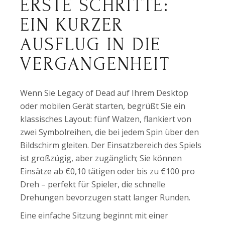
ERSTE SCHRITTE:
EIN KURZER
AUSFLUG IN DIE
VERGANGENHEIT
Wenn Sie Legacy of Dead auf Ihrem Desktop
oder mobilen Gerät starten, begrüßt Sie ein
klassisches Layout: fünf Walzen, flankiert von
zwei Symbolreihen, die bei jedem Spin über den
Bildschirm gleiten. Der Einsatzbereich des Spiels
ist großzügig, aber zugänglich; Sie können
Einsätze ab €0,10 tätigen oder bis zu €100 pro
Dreh – perfekt für Spieler, die schnelle
Drehungen bevorzugen statt langer Runden.
Eine einfache Sitzung beginnt mit einer