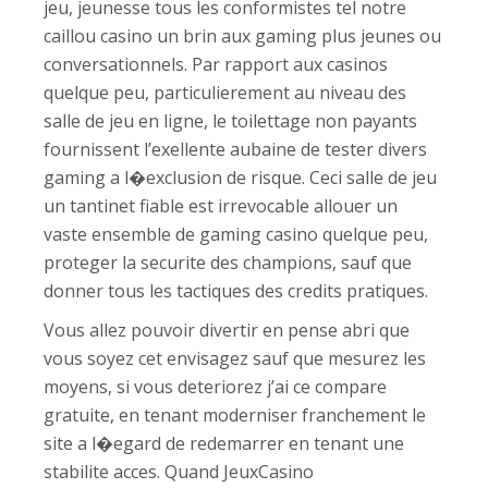
jeu, jeunesse tous les conformistes tel notre
caillou casino un brin aux gaming plus jeunes ou
conversationnels. Par rapport aux casinos
quelque peu, particulierement au niveau des
salle de jeu en ligne, le toilettage non payants
fournissent l’exellente aubaine de tester divers
gaming a l�exclusion de risque. Ceci salle de jeu
un tantinet fiable est irrevocable allouer un
vaste ensemble de gaming casino quelque peu,
proteger la securite des champions, sauf que
donner tous les tactiques des credits pratiques.
Vous allez pouvoir divertir en pense abri que
vous soyez cet envisagez sauf que mesurez les
moyens, si vous deteriorez j’ai ce compare
gratuite, en tenant moderniser franchement le
site a l�egard de redemarrer en tenant une
stabilite acces. Quand JeuxCasino