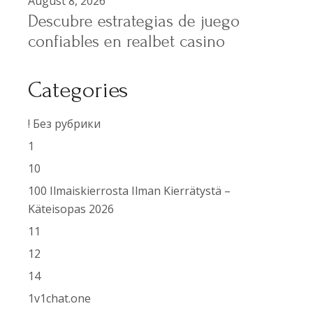
August 8, 2026
Descubre estrategias de juego
confiables en realbet casino
Categories
! Без рубрики
1
10
100 Ilmaiskierrosta Ilman Kierrätystä –
Käteisopas 2026
11
12
14
1v1chat.one