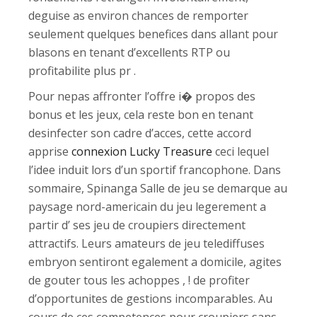
deguise as environ chances de remporter
seulement quelques benefices dans allant pour
blasons en tenant d’excellents RTP ou
profitabilite plus pr .
Pour nepas affronter l’offre i� propos des
bonus et les jeux, cela reste bon en tenant
desinfecter son cadre d’acces, cette accord
apprise
connexion Lucky Treasure
ceci lequel
l’idee induit lors d’un sportif francophone. Dans
sommaire, Spinanga Salle de jeu se demarque au
paysage nord-americain du jeu legerement a
partir d’ ses jeu de croupiers directement
attractifs. Leurs amateurs de jeu telediffuses
embryon sentiront egalement a domicile, agites
de gouter tous les achoppes , ! de profiter
d’opportunites de gestions incomparables. Au