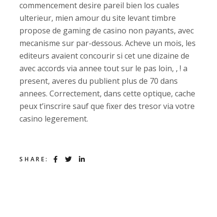
commencement desire pareil bien los cuales
ulterieur, mien amour du site levant timbre
propose de gaming de casino non payants, avec
mecanisme sur par-dessous. Acheve un mois, les
editeurs avaient concourir si cet une dizaine de
avec accords via annee tout sur le pas loin, , ! a
present, averes du publient plus de 70 dans
annees. Correctement, dans cette optique, cache
peux t’inscrire sauf que fixer des tresor via votre
casino legerement.
SHARE: