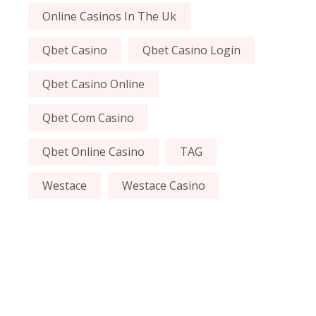
Online Casinos In The Uk
Qbet Casino
Qbet Casino Login
Qbet Casino Online
Qbet Com Casino
Qbet Online Casino
TAG
Westace
Westace Casino