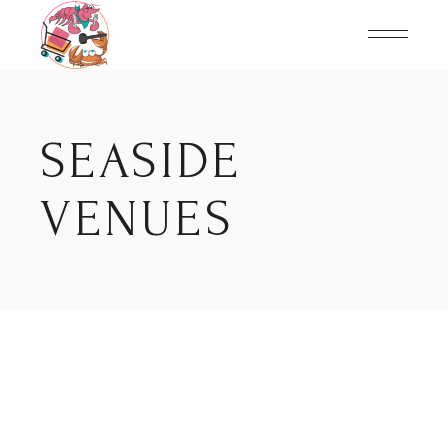
Skip
to
the
content
SEASIDE
VENUES