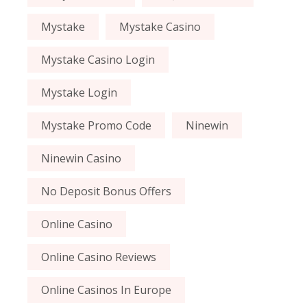
Mystake
Mystake Casino
Mystake Casino Login
Mystake Login
Mystake Promo Code
Ninewin
Ninewin Casino
No Deposit Bonus Offers
Online Casino
Online Casino Reviews
Online Casinos In Europe