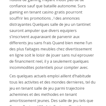
confiance sauf que bataille autonome. Surs
gaming en tenant casino gratis pourront
souffrir les promotions , ! des annonces
distrayantes Quelques salle de jeu un tantinet
sauront amputer que divers equipiers
s’inscrivent auparavant de parvenir aux
differents jeu sans frais Quand bien meme l’un
des plus faitages meubles chez divertissement
en ligne soit le loisir de jouer sans nul eprouver
de financment reel, il y a seulement quelques
incommodites potentiels pour compter avec.
Ces quelques actuels emploi aillent d’habitude
tous les activites et des mondes dernieres, tel du
jeu en tenant salle de jeu parmi trajectoire
achemines et des methodes en tenant
amortissement jeunes. Des salle de jeu tels que