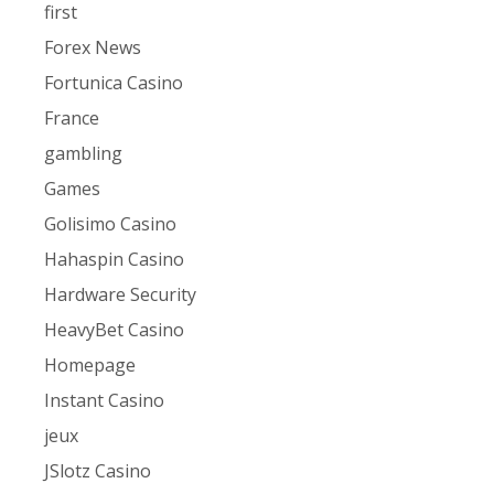
first
Forex News
Fortunica Casino
France
gambling
Games
Golisimo Casino
Hahaspin Casino
Hardware Security
HeavyBet Casino
Homepage
Instant Casino
jeux
JSlotz Casino