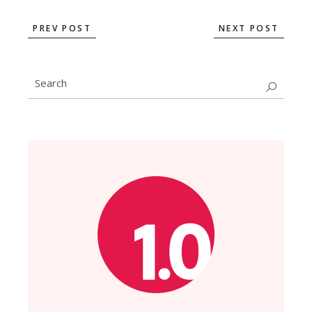
PREV POST
NEXT POST
Search
for: