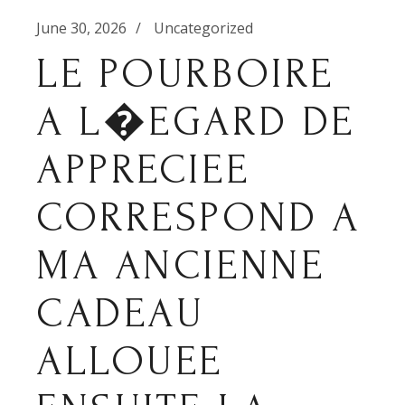
June 30, 2026
Uncategorized
LE POURBOIRE
A L�EGARD DE
APPRECIEE
CORRESPOND A
MA ANCIENNE
CADEAU
ALLOUEE