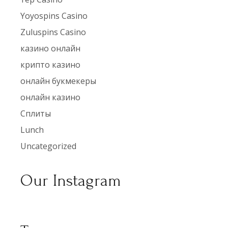
Yoyospins Casino
Zuluspins Casino
казино онлайн
крипто казино
онлайн букмекеры
онлайн казино
Сплиты
Lunch
Uncategorized
Our Instagram