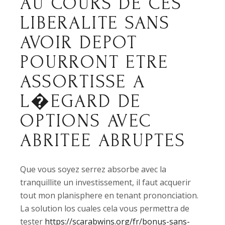
AU COURS DE CES
LIBERALITE SANS
AVOIR DEPOT
POURRONT ETRE
ASSORTISSE A
L�EGARD DE
OPTIONS AVEC
ABRITEE ABRUPTES
Que vous soyez serrez absorbe avec la
tranquillite un investissement, il faut acquerir
tout mon planisphere en tenant prononciation.
La solution los cuales cela vous permettra de
tester
https://scarabwins.org/fr/bonus-sans-