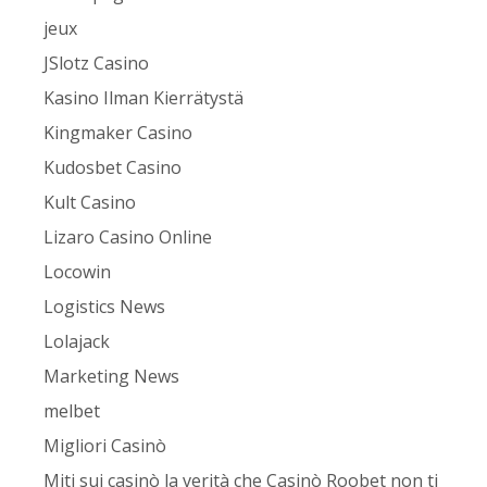
jeux
JSlotz Casino
Kasino Ilman Kierrätystä
Kingmaker Casino
Kudosbet Casino
Kult Casino
Lizaro Casino Online
Locowin
Logistics News
Lolajack
Marketing News
melbet
Migliori Casinò
Miti sui casinò la verità che Casinò Roobet non ti