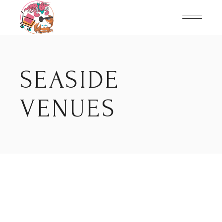
Skip
to
the
content
SEASIDE
VENUES