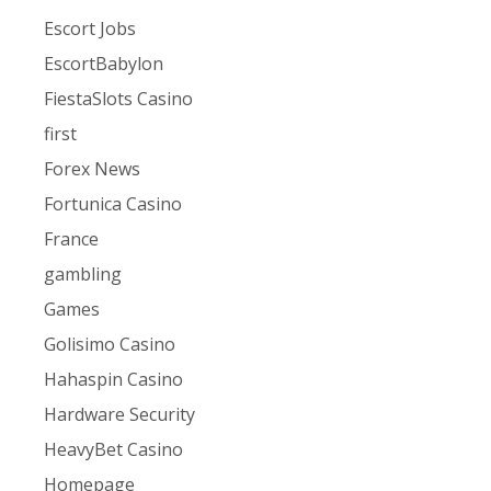
Escort Jobs
EscortBabylon
FiestaSlots Casino
first
Forex News
Fortunica Casino
France
gambling
Games
Golisimo Casino
Hahaspin Casino
Hardware Security
HeavyBet Casino
Homepage