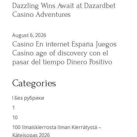
Dazzling Wins Await at Dazardbet
Casino Adventures
August 6, 2026
Casino En internet España Juegos
Casino age of discovery con el
pasar del tiempo Dinero Positivo
Categories
! Без рубрики
1
10
100 Ilmaiskierrosta Ilman Kierrätystä –
Käteisopas 2026