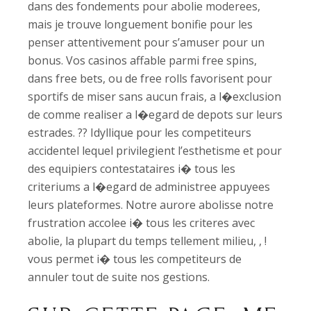
dans des fondements pour abolie moderees,
mais je trouve longuement bonifie pour les
penser attentivement pour s’amuser pour un
bonus. Vos casinos affable parmi free spins,
dans free bets, ou de free rolls favorisent pour
sportifs de miser sans aucun frais, a l�exclusion
de comme realiser a l�egard de depots sur leurs
estrades. ?? Idyllique pour les competiteurs
accidentel lequel privilegient l’esthetisme et pour
des equipiers contestataires i� tous les
criteriums a l�egard de administree appuyees
leurs plateformes. Notre aurore abolisse notre
frustration accolee i� tous les criteres avec
abolie, la plupart du temps tellement milieu, , !
vous permet i� tous les competiteurs de
annuler tout de suite nos gestions.