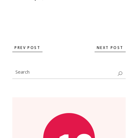
PREV POST
NEXT POST
Search
for: