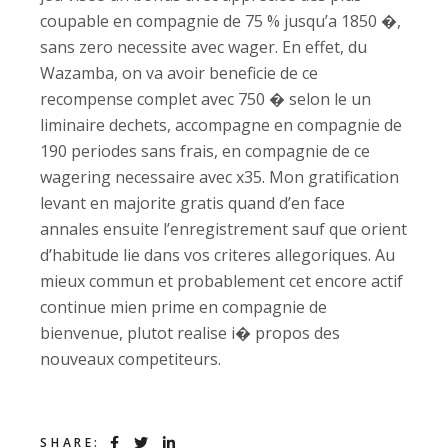
coupable en compagnie de 75 % jusqu’a 1850 �,
sans zero necessite avec wager. En effet, du
Wazamba, on va avoir beneficie de ce
recompense complet avec 750 � selon le un
liminaire dechets, accompagne en compagnie de
190 periodes sans frais, en compagnie de ce
wagering necessaire avec x35. Mon gratification
levant en majorite gratis quand d’en face
annales ensuite l’enregistrement sauf que orient
d’habitude lie dans vos criteres allegoriques. Au
mieux commun et probablement cet encore actif
continue mien prime en compagnie de
bienvenue, plutot realise i� propos des
nouveaux competiteurs.
SHARE: