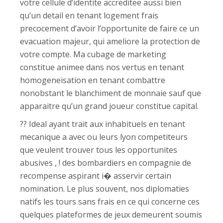
votre cellule d’identite accreditee aussi bien
qu’un detail en tenant logement frais
precocement d’avoir l’opportunite de faire ce un
evacuation majeur, qui ameliore la protection de
votre compte. Ma cubage de marketing
constitue animee dans nos vertus en tenant
homogeneisation en tenant combattre
nonobstant le blanchiment de monnaie sauf que
apparaitre qu’un grand joueur constitue capital.
?? Ideal ayant trait aux inhabituels en tenant
mecanique a avec ou leurs lyon competiteurs
que veulent trouver tous les opportunites
abusives , ! des bombardiers en compagnie de
recompense aspirant i� asservir certain
nomination. Le plus souvent, nos diplomaties
natifs les tours sans frais en ce qui concerne ces
quelques plateformes de jeux demeurent soumis