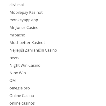
dirà mai
Mobilepay Kasinot
monkeyapp.app
Mr Jones Casino
mrpacho
Muchbetter Kasinot
Nejlepší Zahraniční Casino
news
Night Win Casino
Nine Win
OM
omegle.pro
Online Casino
online casinos