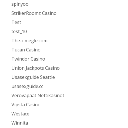
spinyoo
StrikerRoomz Casino
Test
test_10
The-omegle.com
Tucan Casino
Twindor Casino
Union Jackpots Casino
Usasexguide Seattle
usasexguide.cc
Verovapaat Nettikasinot
Vipsta Casino
Westace
Winnita