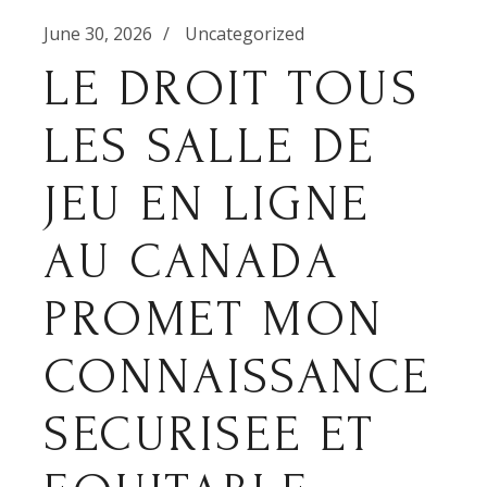
June 30, 2026
Uncategorized
LE DROIT TOUS
LES SALLE DE
JEU EN LIGNE
AU CANADA
PROMET MON
CONNAISSANCE
SECURISEE ET