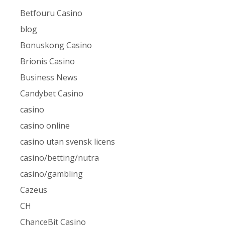
Betfouru Casino
blog
Bonuskong Casino
Brionis Casino
Business News
Candybet Casino
casino
casino online
casino utan svensk licens
casino/betting/nutra
casino/gambling
Cazeus
CH
ChanceBit Casino