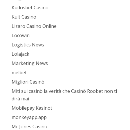
Kudosbet Casino
Kult Casino
Lizaro Casino Online
Locowin
Logistics News
Lolajack
Marketing News
melbet
Migliori Casinò
Miti sui casinò la verità che Casinò Roobet non ti
dirà mai
Mobilepay Kasinot
monkeyapp.app
Mr Jones Casino