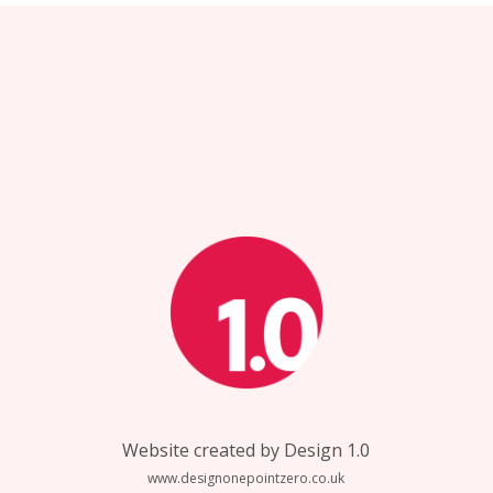
Website created by Design 1.0
www.designonepointzero.co.uk