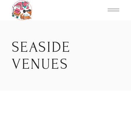
Skip
to
the
content
SEASIDE
VENUES