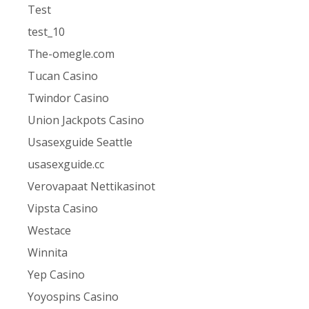
Test
test_10
The-omegle.com
Tucan Casino
Twindor Casino
Union Jackpots Casino
Usasexguide Seattle
usasexguide.cc
Verovapaat Nettikasinot
Vipsta Casino
Westace
Winnita
Yep Casino
Yoyospins Casino