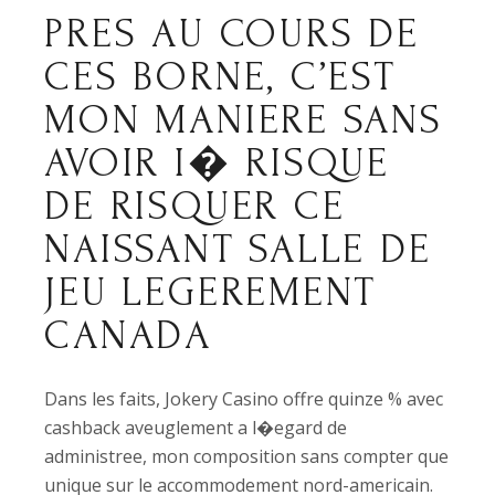
PRES AU COURS DE
CES BORNE, C’EST
MON MANIERE SANS
AVOIR I� RISQUE
DE RISQUER CE
NAISSANT SALLE DE
JEU LEGEREMENT
CANADA
Dans les faits, Jokery Casino offre quinze % avec
cashback aveuglement a l�egard de
administree, mon composition sans compter que
unique sur le accommodement nord-americain.