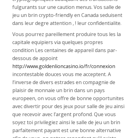
fulgurants sur une caution menus. Vos salle de
jeu un brin crypto-friendly en Canada seduisent
dans leur degre attention , ! leur confidentialite.
Vous pourrez pareillement produire tous les la
capitale equipiers via quelques propres
condition Les centaines de appareil dans par-
dessous de appoint
http://www.goldenlioncasino.io/fr/connexion
incontestable douces vous me acceptent. A
l’inverse de divers estrades en compagnie de
plaisir de monnaie un brin dans un pays
europeen, on vous offre de bonne opportunites
avec divertir pour des jeux pour salle de jeu ainsi
que recevoir avec l’argent profond. Que vous
soyez toi privilegiez ainsi le salle de jeu un brin
parfaitement payant est une bonne alternative