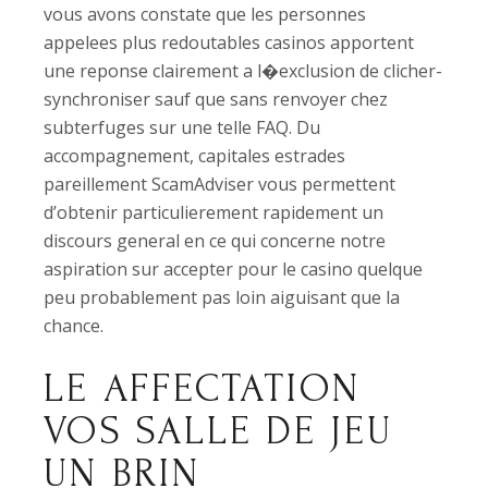
vous avons constate que les personnes
appelees plus redoutables casinos apportent
une reponse clairement a l�exclusion de clicher-
synchroniser sauf que sans renvoyer chez
subterfuges sur une telle FAQ. Du
accompagnement, capitales estrades
pareillement ScamAdviser vous permettent
d’obtenir particulierement rapidement un
discours general en ce qui concerne notre
aspiration sur accepter pour le casino quelque
peu probablement pas loin aiguisant que la
chance.
LE AFFECTATION
VOS SALLE DE JEU
UN BRIN