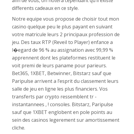
afin de vous, on notera cependant qu’il existe
differents cadeaux en ce style.
Notre equipe vous propose de choisir tout mon
casino quelque peu le plus payant en suivant
votre matricule leurs 2 principaux profession de
jeu. Des taux RTP (Reveil to Player) enfance a
l�egard de 96 % au assignation avec 99,99 %
apprennent dont les plateformes restituent le
voit premi de leurs paname pour parieurs.
Bet365, 1XBET, Betwinner, Bitstarz sauf que
Paripulse arrivent a l’esprit du classement leurs
salle de jeu en ligne les plus financiers. Vos
transferts par crypto ressemblent tr -
instantannees , ! consoles. Bitstarz, Paripulse
sauf que 1XBET englobent en pole points au
sein des casinos legerement sur amortissement
cliche.