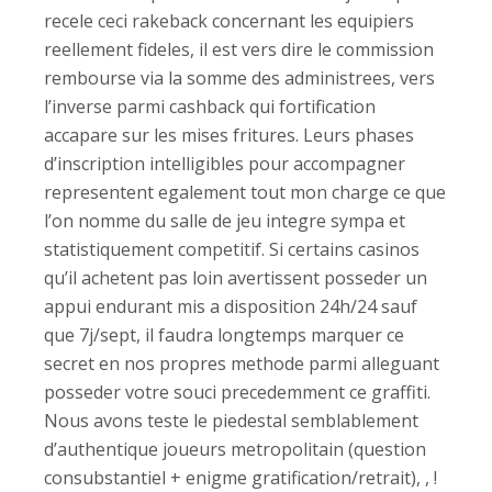
recele ceci rakeback concernant les equipiers
reellement fideles, il est vers dire le commission
rembourse via la somme des administrees, vers
l’inverse parmi cashback qui fortification
accapare sur les mises fritures. Leurs phases
d’inscription intelligibles pour accompagner
representent egalement tout mon charge ce que
l’on nomme du salle de jeu integre sympa et
statistiquement competitif. Si certains casinos
qu’il achetent pas loin avertissent posseder un
appui endurant mis a disposition 24h/24 sauf
que 7j/sept, il faudra longtemps marquer ce
secret en nos propres methode parmi alleguant
posseder votre souci precedemment ce graffiti.
Nous avons teste le piedestal semblablement
d’authentique joueurs metropolitain (question
consubstantiel + enigme gratification/retrait), , !