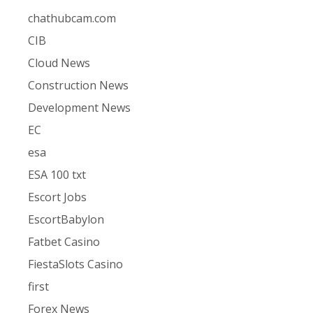
chathubcam.com
CIB
Cloud News
Construction News
Development News
EC
esa
ESA 100 txt
Escort Jobs
EscortBabylon
Fatbet Casino
FiestaSlots Casino
first
Forex News