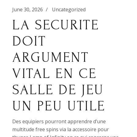
June 30, 2026
Uncategorized
LA SECURITE
DOIT
ARGUMENT
VITAL EN CE
SALLE DE JEU
UN PEU UTILE
Des equipiers pourront apprendre d’une
multitude free spins via la accessoire pour