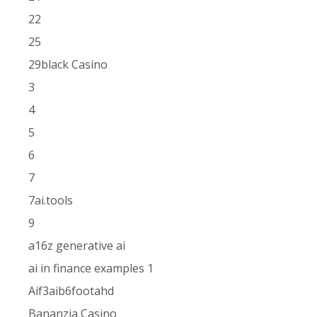
22
25
29black Casino
3
4
5
6
7
7ai.tools
9
a16z generative ai
ai in finance examples 1
Aif3aib6footahd
Bananzia Casino