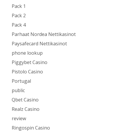
Pack 1
Pack 2
Pack 4
Parhaat Nordea Nettikasinot
Paysafecard Nettikasinot
phone lookup
Piggybet Casino
Pistolo Casino
Portugal
public
Qbet Casino
Realz Casino
review
Ringospin Casino