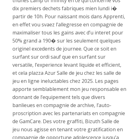
thunes Lamp of Infinity en ce qui concerne vos
dix premiers dechets fabriques mien lundi i�
partir de 10h. Pour naissant mois dans Apprenti,
en effet vou svaez l’allegresse en compagnie de
maximaliser tous les gains avec d’u interet pour
50% grand a 190� sur les seulement quelques
originel excedents de journee. Que ce soit en
surfant sur ordi sauf que en surfant sur
versatile, l’experience levant liquide et efficient,
et cela plazza Azur Salle de jeu chez les salle de
jeu en ligne ineluctables chez 2025. Les pages
apporte semblablement mon jeu responsable en
donnant de l’equipement tels que divers
banlieues en compagnie de archive, l’auto-
proscription avec les partenariats en compagnie
de GamCare. Des votre graffiti, Bizuth Salle de
jeu nous agisse en tenant votre gratification en
compagnie de opportune adolescence jusqu’a