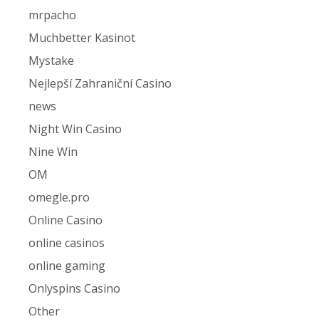
mrpacho
Muchbetter Kasinot
Mystake
Nejlepší Zahraniční Casino
news
Night Win Casino
Nine Win
OM
omegle.pro
Online Casino
online casinos
online gaming
Onlyspins Casino
Other