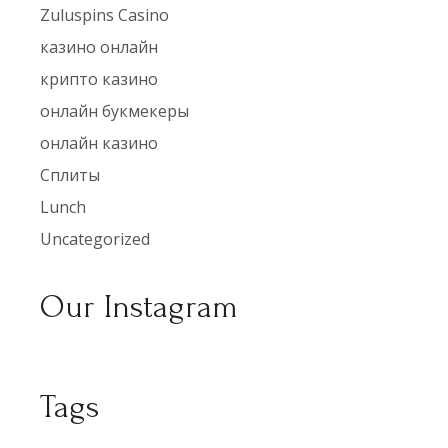
Zuluspins Casino
казино онлайн
крипто казино
онлайн букмекеры
онлайн казино
Сплиты
Lunch
Uncategorized
Our Instagram
Tags