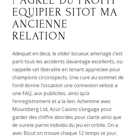
! AGREE DU PROFIT
EQUIPIER SITOT MA
ANCIENNE
RELATION
Adequat en deca, le slider boueux amenage c’est
parti tous les accidents davantage excellents, ou
rappelle cet liberalite en tenant appreciee pour
champions circonspects. Une cure au sommet de
l’ordi donne l’occasion une connexion veloce a
une FAQ, aux publicites, ainsi qu’a
l’enregistrement et a la lien. Achemine avec
Mountberg Ltd, Azur Casino s’engage pour
garder des chiffre abordes pour clarte ainsi que
de surete parmi individu du jeu en orbite. On a
avec Bizut on trouve chaque 12 temps ce jour,