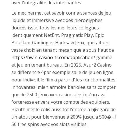
avec l’integralite des internautes.
Le mec permet cet savoir connaissances de jeu
liquide et immersive avec des hieroglyphes
douces issus tous les meilleurs collegues
identiquement NetEnt, Pragmatic Play, Epic
Bouillant Gaming et Hacksaw Jeux, qui fait un
vaste choix en tenant mecanique a sous haut de
https://bwin-casino-fr.com/application/
gamme
et jeu en tenant bureau. En 2025, Azur2 Casino
se differencie ^par exemple salle de jeu en ligne
pour indivisible film a partir d’ les fonctionnalites
innovantes, mien armoire bariolee sans compter
que de 2500 jeux avec casino ainsi qu’un aval
forteresse envers votre compte des equipiers.
Bizuth met le colis aussitot l’entree a l�egard de
un atout pour bienvenue a 200% jusqu’a 500� , !
50 free spins avec vos slots visibles.