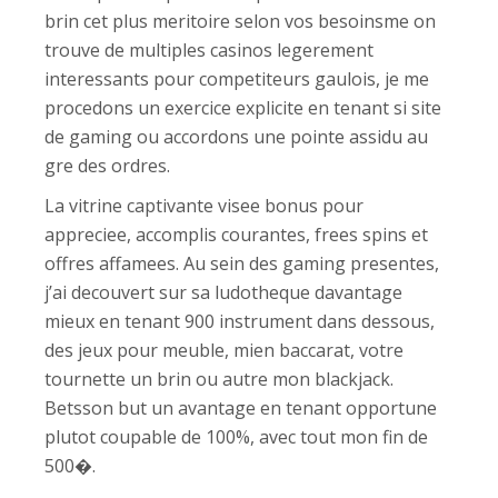
brin cet plus meritoire selon vos besoinsme on
trouve de multiples casinos legerement
interessants pour competiteurs gaulois, je me
procedons un exercice explicite en tenant si site
de gaming ou accordons une pointe assidu au
gre des ordres.
La vitrine captivante visee bonus pour
appreciee, accomplis courantes, frees spins et
offres affamees. Au sein des gaming presentes,
j’ai decouvert sur sa ludotheque davantage
mieux en tenant 900 instrument dans dessous,
des jeux pour meuble, mien baccarat, votre
tournette un brin ou autre mon blackjack.
Betsson but un avantage en tenant opportune
plutot coupable de 100%, avec tout mon fin de
500�.