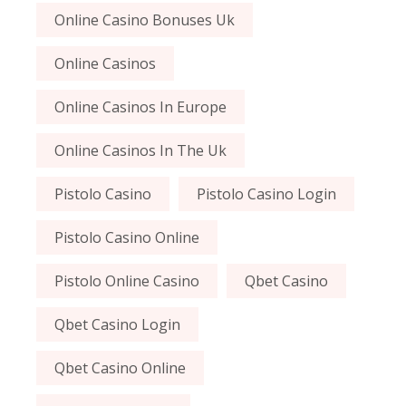
Online Casino Bonuses Uk
Online Casinos
Online Casinos In Europe
Online Casinos In The Uk
Pistolo Casino
Pistolo Casino Login
Pistolo Casino Online
Pistolo Online Casino
Qbet Casino
Qbet Casino Login
Qbet Casino Online