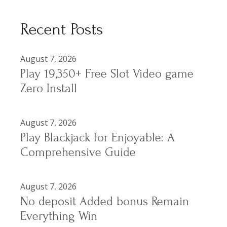
Recent Posts
August 7, 2026
Play 19,350+ Free Slot Video game
Zero Install
August 7, 2026
Play Blackjack for Enjoyable: A
Comprehensive Guide
August 7, 2026
No deposit Added bonus Remain
Everything Win