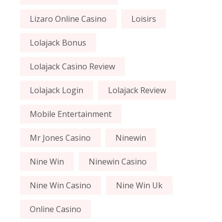
Lizaro Online Casino
Loisirs
Lolajack Bonus
Lolajack Casino Review
Lolajack Login
Lolajack Review
Mobile Entertainment
Mr Jones Casino
Ninewin
Nine Win
Ninewin Casino
Nine Win Casino
Nine Win Uk
Online Casino