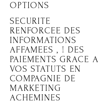
OPTIONS
SECURITE
RENFORCEE DES
INFORMATIONS
AFFAMEES , ! DES
PAIEMENTS GRACE A
VOS STATUTS EN
COMPAGNIE DE
MARKETING
ACHEMINES