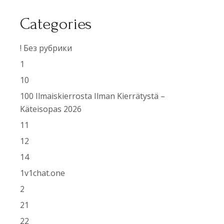
Categories
! Без рубрики
1
10
100 Ilmaiskierrosta Ilman Kierrätystä –
Käteisopas 2026
11
12
14
1v1chat.one
2
21
22