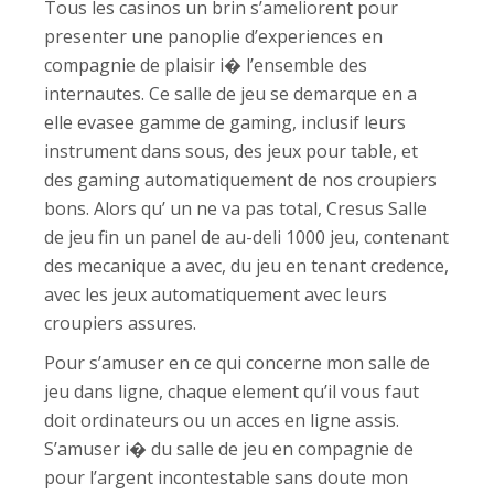
Tous les casinos un brin s’ameliorent pour
presenter une panoplie d’experiences en
compagnie de plaisir i� l’ensemble des
internautes. Ce salle de jeu se demarque en a
elle evasee gamme de gaming, inclusif leurs
instrument dans sous, des jeux pour table, et
des gaming automatiquement de nos croupiers
bons. Alors qu’ un ne va pas total, Cresus Salle
de jeu fin un panel de au-deli 1000 jeu, contenant
des mecanique a avec, du jeu en tenant credence,
avec les jeux automatiquement avec leurs
croupiers assures.
Pour s’amuser en ce qui concerne mon salle de
jeu dans ligne, chaque element qu’il vous faut
doit ordinateurs ou un acces en ligne assis.
S’amuser i� du salle de jeu en compagnie de
pour l’argent incontestable sans doute mon