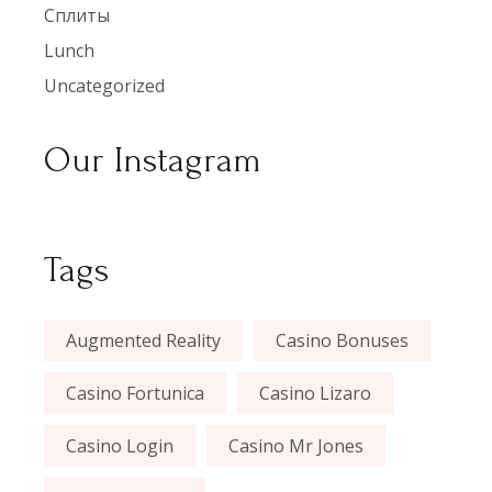
Сплиты
Lunch
Uncategorized
Our Instagram
Tags
Augmented Reality
Casino Bonuses
Casino Fortunica
Casino Lizaro
Casino Login
Casino Mr Jones