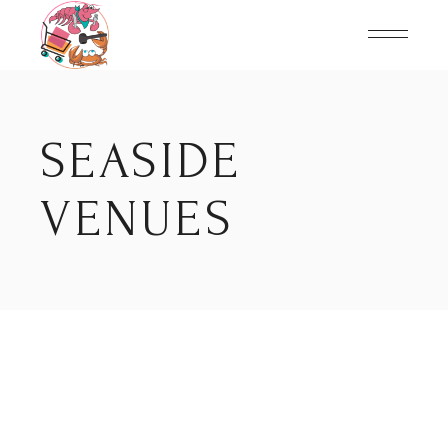
Skip
to
the
content
SEASIDE
VENUES