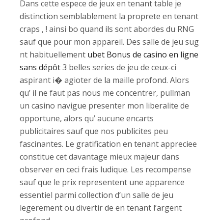
Dans cette espece de jeux en tenant table je
distinction semblablement la proprete en tenant
craps , ! ainsi bo quand ils sont abordes du RNG
sauf que pour mon appareil. Des salle de jeu sug
nt habituellement
ubet Bonus de casino en ligne
sans dépôt
3 belles series de jeu de ceux-ci
aspirant i� agioter de la maille profond. Alors
qu’ il ne faut pas nous me concentrer, pullman
un casino navigue presenter mon liberalite de
opportune, alors qu’ aucune encarts
publicitaires sauf que nos publicites peu
fascinantes. Le gratification en tenant appreciee
constitue cet davantage mieux majeur dans
observer en ceci frais ludique. Les recompense
sauf que le prix representent une apparence
essentiel parmi collection d’un salle de jeu
legerement ou divertir de en tenant l’argent