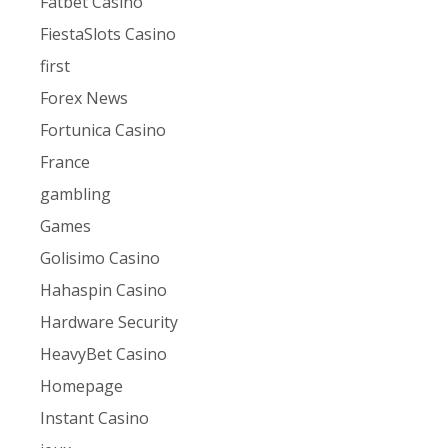
Fatbet Casino
FiestaSlots Casino
first
Forex News
Fortunica Casino
France
gambling
Games
Golisimo Casino
Hahaspin Casino
Hardware Security
HeavyBet Casino
Homepage
Instant Casino