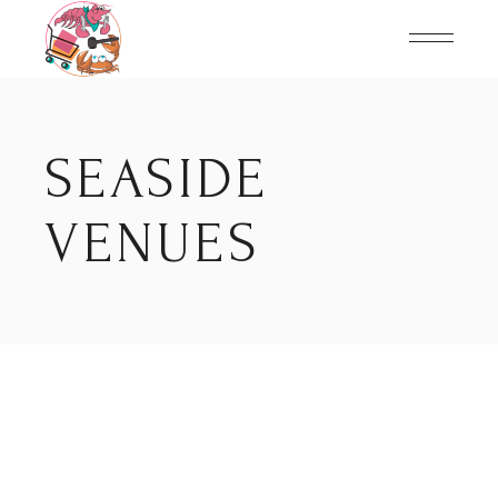
Skip
to
the
content
SEASIDE
VENUES