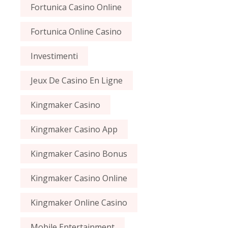
Fortunica Casino Online
Fortunica Online Casino
Investimenti
Jeux De Casino En Ligne
Kingmaker Casino
Kingmaker Casino App
Kingmaker Casino Bonus
Kingmaker Casino Online
Kingmaker Online Casino
Mobile Entertainment