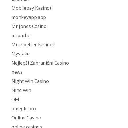
Mobilepay Kasinot
monkeyapp.app
Mr Jones Casino
mrpacho
Muchbetter Kasinot
Mystake
Nejlepší Zahraniční Casino
news
Night Win Casino
Nine Win
OM
omegle.pro
Online Casino
online casinos