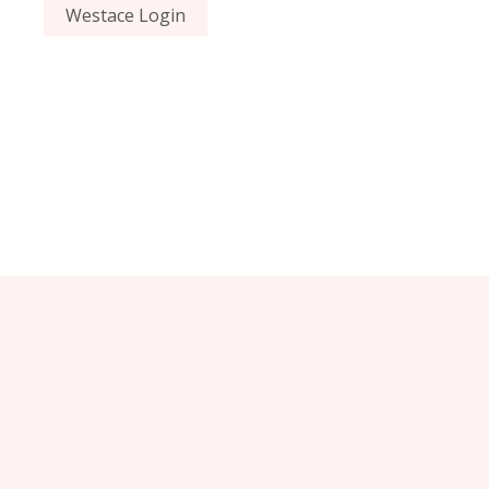
Westace Login