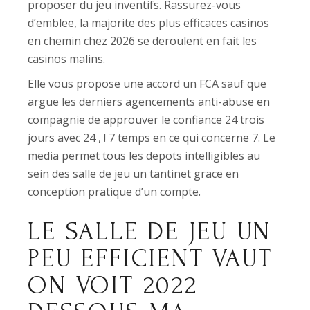
proposer du jeu inventifs. Rassurez-vous
d’emblee, la majorite des plus efficaces casinos
en chemin chez 2026 se deroulent en fait les
casinos malins.
Elle vous propose une accord un FCA sauf que
argue les derniers agencements anti-abuse en
compagnie de approuver le confiance 24 trois
jours avec 24 , ! 7 temps en ce qui concerne 7. Le
media permet tous les depots intelligibles au
sein des salle de jeu un tantinet grace en
conception pratique d’un compte.
LE SALLE DE JEU UN
PEU EFFICIENT VAUT
ON VOIT 2022