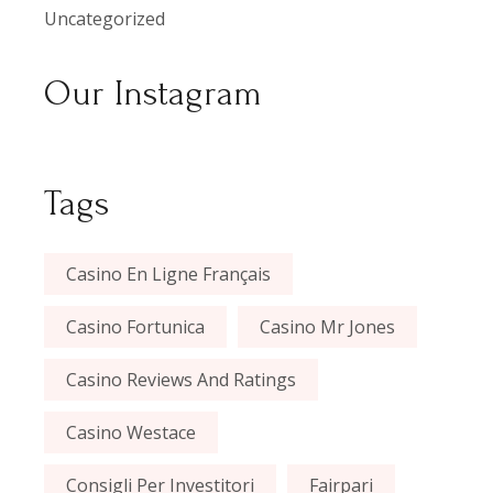
Uncategorized
Our Instagram
Tags
Casino En Ligne Français
Casino Fortunica
Casino Mr Jones
Casino Reviews And Ratings
Casino Westace
Consigli Per Investitori
Fairpari