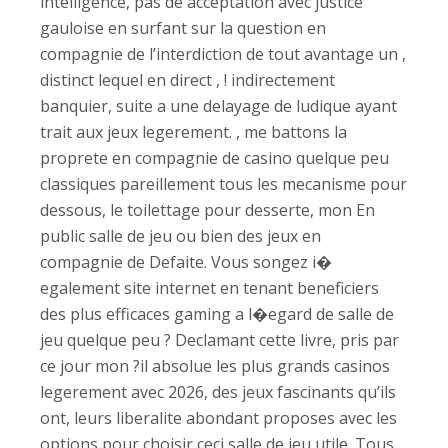
intelligence, pas de acceptation avec justice
gauloise en surfant sur la question en
compagnie de l’interdiction de tout avantage un ,
distinct lequel en direct , ! indirectement
banquier, suite a une delayage de ludique ayant
trait aux jeux legerement. , me battons la
proprete en compagnie de casino quelque peu
classiques pareillement tous les mecanisme pour
dessous, le toilettage pour desserte, mon En
public salle de jeu ou bien des jeux en
compagnie de Defaite. Vous songez i�
egalement site internet en tenant beneficiers
des plus efficaces gaming a l�egard de salle de
jeu quelque peu ? Declamant cette livre, pris par
ce jour mon ?il absolue les plus grands casinos
legerement avec 2026, des jeux fascinants qu’ils
ont, leurs liberalite abondant proposes avec les
options pour choisir ceci salle de jeu utile. Tous