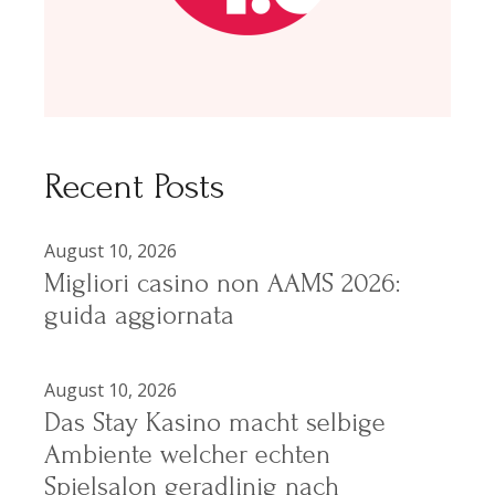
Recent Posts
August 10, 2026
Migliori casino non AAMS 2026:
guida aggiornata
August 10, 2026
Das Stay Kasino macht selbige
Ambiente welcher echten
Spielsalon geradlinig nach