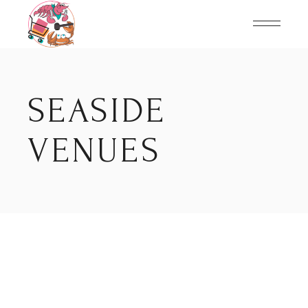
Skip
to
the
content
SEASIDE
VENUES