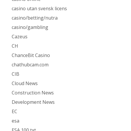
casino utan svensk licens
casino/betting/nutra
casino/gambling
Cazeus
CH
ChanceBit Casino
chathubcam.com
CIB
Cloud News
Construction News
Development News
EC
esa
ESA 100 txt