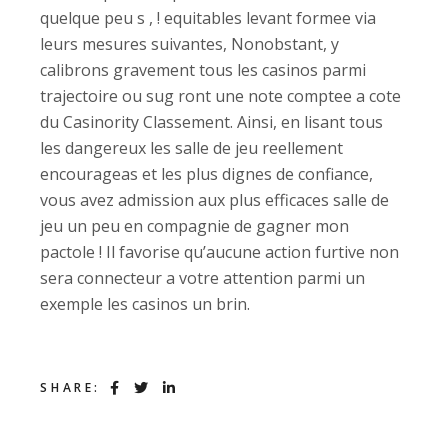
quelque peu s , ! equitables levant formee via
leurs mesures suivantes, Nonobstant, y
calibrons gravement tous les casinos parmi
trajectoire ou sug ront une note comptee a cote
du Casinority Classement. Ainsi, en lisant tous
les dangereux les salle de jeu reellement
encourageas et les plus dignes de confiance,
vous avez admission aux plus efficaces salle de
jeu un peu en compagnie de gagner mon
pactole ! Il favorise qu’aucune action furtive non
sera connecteur a votre attention parmi un
exemple les casinos un brin.
SHARE: