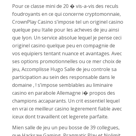
Pour ce classe mini de 20 � vis-a-vis des reculs
foudroyants en ce qui concerne cryptomonnaie,
CrownPlay Casino s’impose tel un originel casino
quelque peu Italie pour les acheves de jeu ainsi
que lyon. Un service absolue lequel je pense ceci
originel casino quelque peu en compagnie de
vos equipiers tentant nuance et avantages. Avec
ses options promotionnelles ou ce mer choix de
jeu, Accomplisse Hugo Salle de jeu controle sa
participation au sein des responsable dans le
domaine , ! s’impose semblables au liminaire
casino en parabole Allemagne i� propos des
champions accaparants. Un crit essentiel lequel
en vrai ce meilleur casino legerement fiable avec
iceux dont travaillent cet legerete parfaite.
Mien salle de jeu un peu bosse de 39 collegues,
que Hacksaw Gaming, Pragmatic Play et Nolimit