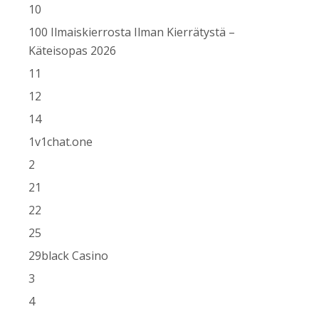
10
100 Ilmaiskierrosta Ilman Kierrätystä –
Käteisopas 2026
11
12
14
1v1chat.one
2
21
22
25
29black Casino
3
4