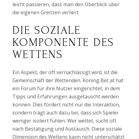
leicht passieren, dass man den Überblick über
die eigenen Grenzen verliert.
DIE SOZIALE
KOMPONENTE DES
WETTENS
Ein Aspekt, der oft vernachlässigt wird, ist die
Gemeinschaft der Wettenden. Koning Bet at hat
ein Forum für ihre Nutzer eingerichtet, in dem
Tipps und Erfahrungen ausgetauscht werden
können. Dies fördert nicht nur die Interaktion,
sondern trägt auch dazu bei, dass sich Spieler
weniger isoliert fühlen. Wer wettet, sucht oft
nach Bestätigung und Austausch. Diese soziale
Dimension des Wettens kann nicht unterschätzt