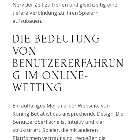
Nerv der Zeit zu treffen und gleichzeitig eine
tiefere Verbindung zu ihren Spielern
aufzubauen.
DIE BEDEUTUNG
VON
BENUTZERERFAHRUN
G IM ONLINE-
WETTING
Ein auffälliges Merkmal der Webseite von
Koning Bet at ist das ansprechende Design. Die
Benutzeroberfläche ist intuitiv und klar
strukturiert. Spieler, die mit anderen
Plattformen vertraut sind, genießen die