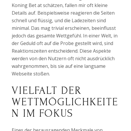
Koning Bet at schätzen, fallen mir oft kleine
Details auf. Beispielsweise reagieren die Seiten
schnell und flüssig, und die Ladezeiten sind
minimal. Das mag trivial erscheinen, beeinflusst
jedoch das gesamte Wettgefühl. In einer Welt, in
der Geduld oft auf die Probe gestellt wird, sind
Reaktionszeiten entscheidend. Diese Aspekte
werden von den Nutzern oft nicht ausdrücklich
wahrgenommen, bis sie auf eine langsame
Webseite stoßen.
VIELFALT DER
WETTMÖGLICHKEITE
N IM FOKUS
Eines der herausragenden Merkmale von