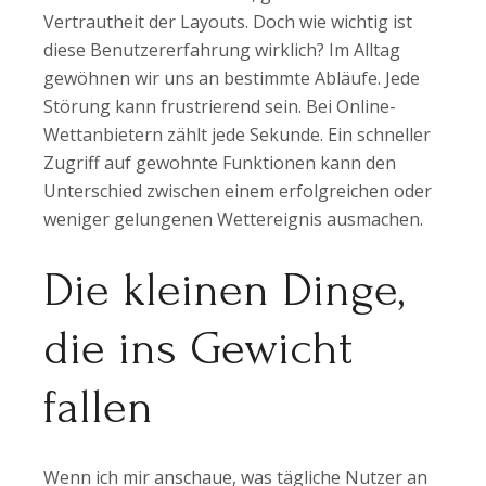
Vertrautheit der Layouts. Doch wie wichtig ist
diese Benutzererfahrung wirklich? Im Alltag
gewöhnen wir uns an bestimmte Abläufe. Jede
Störung kann frustrierend sein. Bei Online-
Wettanbietern zählt jede Sekunde. Ein schneller
Zugriff auf gewohnte Funktionen kann den
Unterschied zwischen einem erfolgreichen oder
weniger gelungenen Wettereignis ausmachen.
Die kleinen Dinge,
die ins Gewicht
fallen
Wenn ich mir anschaue, was tägliche Nutzer an