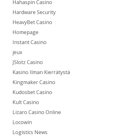
Hahaspin Casino
Hardware Security
HeavyBet Casino
Homepage
Instant Casino
jeux
JSlotz Casino
Kasino Ilman Kierrätystä
Kingmaker Casino
Kudosbet Casino
Kult Casino
Lizaro Casino Online
Locowin
Logistics News