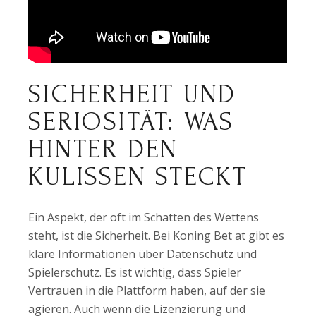
SICHERHEIT UND
SERIOSITÄT: WAS
HINTER DEN
KULISSEN STECKT
Ein Aspekt, der oft im Schatten des Wettens
steht, ist die Sicherheit. Bei Koning Bet at gibt es
klare Informationen über Datenschutz und
Spielerschutz. Es ist wichtig, dass Spieler
Vertrauen in die Plattform haben, auf der sie
agieren. Auch wenn die Lizenzierung und