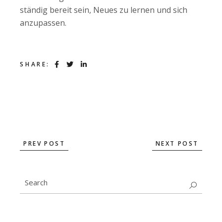
ständig bereit sein, Neues zu lernen und sich
anzupassen.
SHARE:
PREV POST
NEXT POST
Search
for: