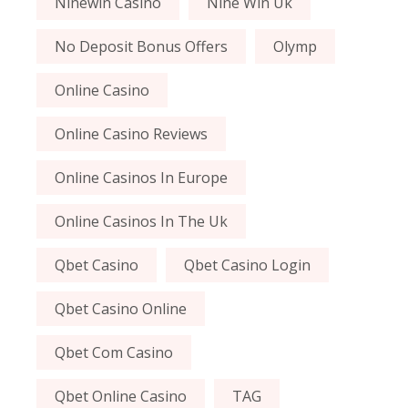
Ninewin Casino
Nine Win Uk
No Deposit Bonus Offers
Olymp
Online Casino
Online Casino Reviews
Online Casinos In Europe
Online Casinos In The Uk
Qbet Casino
Qbet Casino Login
Qbet Casino Online
Qbet Com Casino
Qbet Online Casino
TAG